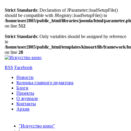
Strict Standards
: Declaration of JParameter::loadSetupFile()
should be compatible with JRegistry::loadSetupFile() in
/home/user2805/public_html/libraries/joomla/html/parameter.p
on line
512
Strict Standards
: Only variables should be assigned by reference
in
/home/user2805/public_html/templates/kinoart/lib/framework/h
on line
28
RSS
Facebook
Новости
Колонка главного редактора
Блоги
Проекты
О журнале
Контакты
Архив
"Искусство кино"