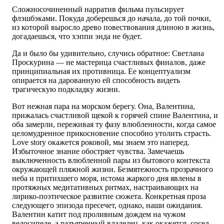
Сложносочиненный нарратив фильма пульсирует
флэшбэками. Покуда доберешься до начала, до той почки,
из которой выросло древо повествования длиною в жизнь,
догадаешься, что хэппи энда не будет.
Да и было бы удивительно, случись обратное: Светлана
Проскурина — не мастерица счастливых финалов, даже
принципиальная их противница. Ее концептуализм
опирается на дарованную ей способность видеть
трагическую подкладку жизни.
Вот нежная пара на морском берегу. Она, Валентина,
прижалась счастливой щекой к горячей спине Валентина, и
оба замерли, переживая ту фазу влюбленности, когда самое
целомудренное прикосновение способно утолить страсть.
Love story окажется роковой, мы знаем это наперед.
Избыточное знание обостряет чувства. Замечаешь
выключенность влюбленной пары из бытового контекста
окружающей пляжной жизни. Безмятежность прозрачного
неба и притихшего моря, истома жаркого дня явлены в
протяжных медитативных ритмах, настраивающих на
лирико-поэтическое развитие сюжета. Конкретная проза
следующего эпизода пресечет, однако, наши ожидания.
Валентин катит под проливным дождем на чужом
велосипеде, а разъяренный владелец, как окажется, сосед