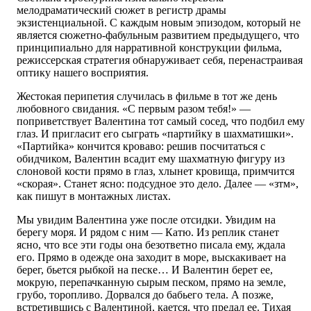
мелодраматический сюжет в регистр драмы
экзистенциальной. С каждым новым эпизодом, который не
является сюжетно-фабульным развитием предыдущего, что
принципиально для нарративной конструкции фильма,
режиссерская стратегия обнаруживает себя, перенастраивая
оптику нашего восприятия.
Жестокая перипетия случилась в фильме в тот же день
любовного свидания. «С первым разом тебя!» —
поприветствует Валентина тот самый сосед, что подбил ему
глаз. И пригласит его сыграть «партийку в шахматишки».
«Партийка» кончится кроваво: решив посчитаться с
обидчиком, Валентин всадит ему шахматную фигуру из
слоновой кости прямо в глаз, хлынет кровища, примчится
«скорая». Станет ясно: подсудное это дело. Далее — «зтм»,
как пишут в монтажных листах.
Мы увидим Валентина уже после отсидки. Увидим на
берегу моря. И рядом с ним — Катю. Из реплик станет
ясно, что все эти годы она безответно писала ему, ждала
его. Прямо в одежде она заходит в море, выскакивает на
берег, бьется рыбкой на песке… И Валентин берет ее,
мокрую, перепачканную сырым песком, прямо на земле,
грубо, торопливо. Дорвался до бабьего тела. А позже,
встретившись с Валентиной, кается, что предал ее. Тихая