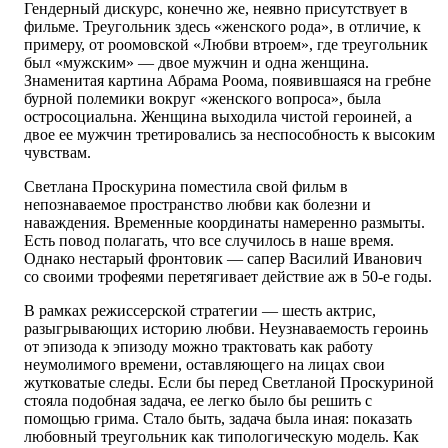
Гендерный дискурс, конечно же, неявно присутствует в
фильме. Треугольник здесь «женского рода», в отличие, к
примеру, от роомовской «Любви втроем», где треугольник
был «мужским» — двое мужчин и одна женщина.
Знаменитая картина Абрама Роома, появившаяся на гребне
бурной полемики вокруг «женского вопроса», была
остросоциальна. Женщина выходила чистой героиней, а
двое ее мужчин третировались за неспособность к высоким
чувствам.
Светлана Проскурина поместила свой фильм в
непознаваемое пространство любви как болезни и
наваждения. Временные координаты намеренно размыты.
Есть повод полагать, что все случилось в наше время.
Однако нестарый фронтовик — сапер Василий Иванович
со своими трофеями перетягивает действие аж в 50-е годы.
В рамках режиссерской стратегии — шесть актрис,
разыгрывающих историю любви. Неузнаваемость героинь
от эпизода к эпизоду можно трактовать как работу
неумолимого времени, оставляющего на лицах свои
жутковатые следы. Если бы перед Светланой Проскуриной
стояла подобная задача, ее легко было бы решить с
помощью грима. Стало быть, задача была иная: показать
любовный треугольник как типологическую модель. Как