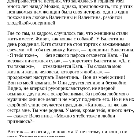
Доигрывается та история, что завязалась в гордиев узел
много лет назад? Можно, однако, предположить, что у этих
незнакомых нам женщин была своя история, один в один
похожая на любовь Валентины и Валентина, разбитой
злодейкой-соперницей.
Где-то там, за кадром, случилось так, что женщины стали
жить вместе. Живут, как кошка с собакой. У Валентины
день рождения, Катя ставит на стол тортик с зажженными
свечами. «Я тебя ненавижу, Катя», — прошипит Валентина.
«Я тебя тоже», — без всякого пафоса отзовется Катя. «Ты
мерзкая ничтожная сука», — упорствует Валентина. «Да и
ты такая же», — отмахивается Катя. «Ты сломала мою
жизнь и жизнь человека, которого я любила», —
продолжает наступать Валентина. «Вон из моей жизни!
Вон из моей комнаты!» Они дерутся лениво и беззлобно.
Видно, не впервой рукоприкладствуют, не впервой
осыпают друг друга оскорблениями. За гробом любимого
мужчины они все делят и не могут поделить его. Но и на их
скорбной улице случается праздник. «Катюша, ты же как
сестра мне. Ты мне родная. У меня, кроме тебя, никого нет»,
— скажет Валентина. «Можно я тебе тоже в любви
признаюсь?»
Вот так — из огня да в полымя. И нет этому ни конца ни