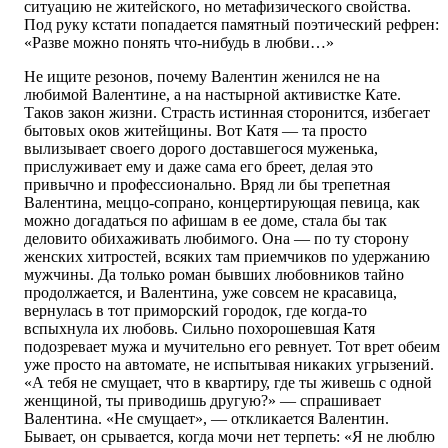
ситуацию не житейского, но метафизического свойства.
Под руку кстати попадается памятный поэтический рефрен:
«Разве можно понять что-нибудь в любви…»
Не ищите резонов, почему Валентин женился не на
любимой Валентине, а на настырной активистке Кате.
Таков закон жизни. Страсть истинная сторонится, избегает
бытовых оков житейщины. Вот Катя — та просто
вылизывает своего дорого доставшегося муженька,
прислуживает ему и даже сама его бреет, делая это
привычно и профессионально. Вряд ли бы трепетная
Валентина, меццо-сопрано, концертирующая певица, как
можно догадаться по афишам в ее доме, стала бы так
деловито обихаживать любимого. Она — по ту сторону
женских хитростей, всяких там приемчиков по удержанию
мужчины. Да только роман бывших любовников тайно
продолжается, и Валентина, уже совсем не красавица,
вернулась в тот приморский городок, где когда-то
вспыхнула их любовь. Сильно похорошевшая Катя
подозревает мужа и мучительно его ревнует. Тот врет обеим
уже просто на автомате, не испытывая никаких угрызений.
«А тебя не смущает, что в квартиру, где ты живешь с одной
женщиной, ты приводишь другую?» — спрашивает
Валентина. «Не смущает», — откликается Валентин.
Бывает, он срывается, когда мочи нет терпеть: «Я не люблю