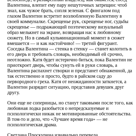
Валентина, влепит ему пару нешуточных затрещин: чтоб
знал, как чужое брать, сопля зеленая. С фингалом под
глазом Валентин встретит возлюбленную Валентину в
своей коммуналке. Скрещенье рук, скрещенье ног, судьбы
скрещенье — подражающий поэтическому визуальный
образ мелькнет на экране, возвращая нас к любовному
сюжету. Но в самый кульминационный момент в сюжет
вмешается — и как настойчиво! — третий фигурант.
Соседка Валентина — стенка в стенку — станет колотить в
его дверь и требовать словарь, необходимый ей срочно,
неотложно. Катя будет истерично биться, пока Валентин не
приоткроет дверь, чтобы сунуть ей в руки словарь, а
Валентина распахнет створки и предстанет обнаженной, да
так естественно и просто, будто в райском саду до
первородного греха. Катя от неожиданности заткнется, а
Валентин разрядит ситуацию, представив девушек друг
другу.
Они еще не соперницы, но станут таковыми после того, как
любовная лодка разобьется о непредсказуемые и
психологически никак не мотивированные обстоятельства.
В том-то и дело, что «Лучшее время года» — не
психологическая драма.
Светлана Проскурина изначально перевела