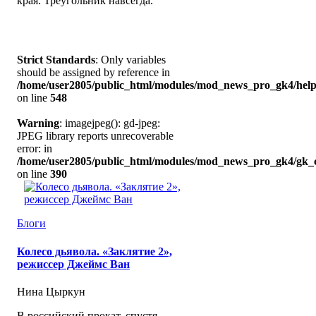
края. Треугольник навсегда.
Strict Standards
: Only variables
should be assigned by reference in
/home/user2805/public_html/modules/mod_news_pro_gk4/help
on line
548
Warning
: imagejpeg(): gd-jpeg:
JPEG library reports unrecoverable
error: in
/home/user2805/public_html/modules/mod_news_pro_gk4/gk_c
on line
390
Блоги
Колесо дьявола. «Заклятие 2»,
режиссер Джеймс Ван
Нина Цыркун
В российский прокат, спустя