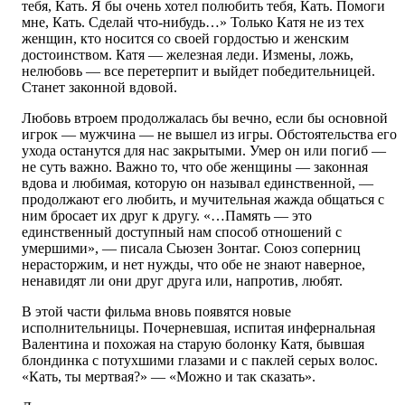
тебя, Кать. Я бы очень хотел полюбить тебя, Кать. Помоги
мне, Кать. Сделай что-нибудь…» Только Катя не из тех
женщин, кто носится со своей гордостью и женским
достоинством. Катя — железная леди. Измены, ложь,
нелюбовь — все перетерпит и выйдет победительницей.
Станет законной вдовой.
Любовь втроем продолжалась бы вечно, если бы основной
игрок — мужчина — не вышел из игры. Обстоятельства его
ухода останутся для нас закрытыми. Умер он или погиб —
не суть важно. Важно то, что обе женщины — законная
вдова и любимая, которую он называл единственной, —
продолжают его любить, и мучительная жажда общаться с
ним бросает их друг к другу. «…Память — это
единственный доступный нам способ отношений с
умершими», — писала Сьюзен Зонтаг. Союз соперниц
нерасторжим, и нет нужды, что обе не знают наверное,
ненавидят ли они друг друга или, напротив, любят.
В этой части фильма вновь появятся новые
исполнительницы. Почерневшая, испитая инфернальная
Валентина и похожая на старую болонку Катя, бывшая
блондинка с потухшими глазами и с паклей серых волос.
«Кать, ты мертвая?» — «Можно и так сказать».