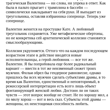
трагическая Валентина — ни слова, ни упрека в ответ. Как
была в пальто прыгает с трамплина в бассейн —
символически накладывает на себя руки. И выпадает из
треугольника, оставляя избранника сопернице. Теперь уже
сопернице.
Валентин женится на простушке Кате. А любовный
треугольник сохраняется. Уже метафизические обертоны,
но не конкретика сей архетипической коллизии становятся
смыслообразующими.
Коллизия укрупняется. Оттого что на каждом последующем
возрастном этапе в действие вводятся новые
исполнительницы, а герой-любовник — все тот же.
Валентин. Я бы попробовала еще более радикальный
вариант — ввести в тот же неизменный сюжет троих
мужчин. Фильм обрел бы гендерное равновесие, однако
пришлось бы всех мужчин сделать субъектами драмы, в то
время как Валентин, единственный и неповторимый, в
режиссерской интерпретации есть всего лишь объект
фонтанирующей женской любви. Достоин ли он таких
чувств — этот вопрос вообще не стоит. Не по хорошу мил, а
по милу хорош — вот и весь сказ. Субъекты этой драмы —
женщины, их неистощимая способность любить.