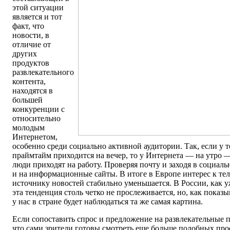
этой ситуации
является и тот
факт, что
новости, в
отличие от
других
продуктов
развлекательного
контента,
находятся в
большей
конкуренции с
относительно
молодым
Интернетом,
особенно среди социально активной аудитории. Так, если у 
праймтайм приходится на вечер, то у Интернета — на утро — с
люди приходят на работу. Проверяя почту и заходя в социаль
и на информационные сайты. В итоге в Европе интерес к те
источнику новостей стабильно уменьшается. В России, как у
эта тенденция столь четко не прослеживается, но, как показы
у нас в стране будет наблюдаться та же самая картина.
Если сопоставить спрос и предложение на развлекательные 
что сами зрители готовы смотреть еще больше подобных прое