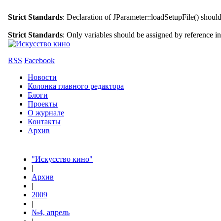
Strict Standards
: Declaration of JParameter::loadSetupFile() shoul
Strict Standards
: Only variables should be assigned by reference i
RSS
Facebook
Новости
Колонка главного редактора
Блоги
Проекты
О журнале
Контакты
Архив
"Искусство кино"
|
Архив
|
2009
|
№4, апрель