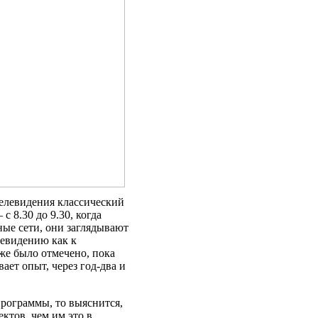
телевидения классический
 8.30 до 9.30, когда
ные сети, они заглядывают
левидению как к
же было отмечено, пока
вает опыт, через год-два и
программы, то выяснится,
ктов, чем им это в