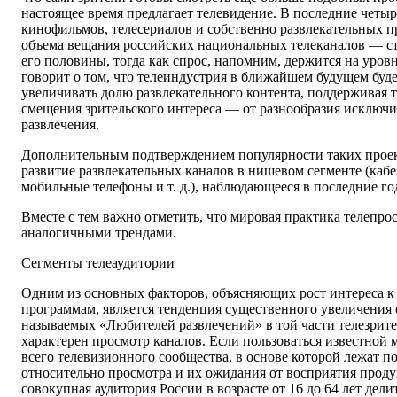
настоящее время предлагает телевидение. В последние четыр
кинофильмов, телесериалов и собственно развлекательных 
объема вещания российских национальных телеканалов — ст
его половины, тогда как спрос, напомним, держится на уров
говорит о том, что телеиндустрия в ближайшем будущем буд
увеличивать долю развлекательного контента, поддерживая
смещения зрительского интереса — от разнообразия исключи
развлечения.
Дополнительным подтверждением популярности таких проек
развитие развлекательных каналов в нишевом сегменте (кабе
мобильные телефоны и т. д.), наблюдающееся в последние го
Вместе с тем важно отметить, что мировая практика телепро
аналогичными трендами.
Сегменты телеаудитории
Одним из основных факторов, объясняющих рост интереса к
программам, является тенденция существенного увеличения 
называемых «Любителей развлечений» в той части телезрите
характерен просмотр каналов. Если пользоваться известной
всего телевизионного сообщества, в основе которой лежат п
относительно просмотра и их ожидания от восприятия проду
совокупная аудитория России в возрасте от 16 до 64 лет дели