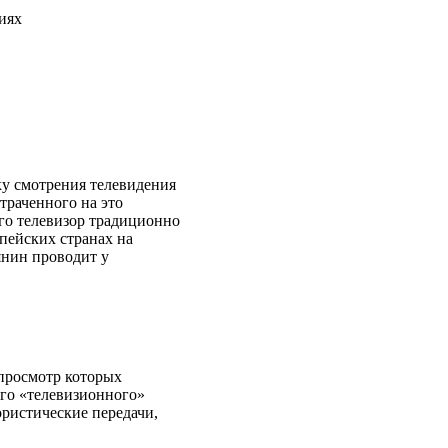
иях
у смотрения телевидения
траченного на это
го телевизор традиционно
пейских странах на
янин проводит у
 просмотр которых
его «телевизионного»
ристические передачи,