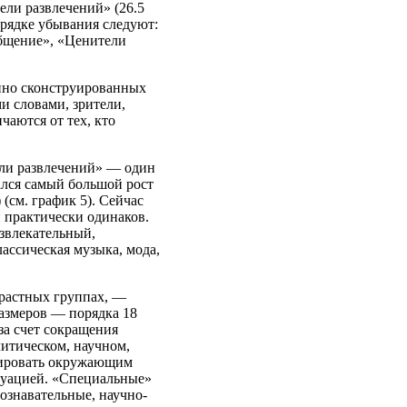
ели развлечений» (26.5
орядке убывания следуют:
бщение», «Ценители
нно сконструированных
и словами, зрители,
чаются от тех, кто
ели развлечений» — один
ался самый большой рост
 (см. график 5). Сейчас
й практически одинаков.
азвлекательный,
ассическая музыка, мода,
.
зрастных группах, —
размеров — порядка 18
за счет сокращения
итическом, научном,
рировать окружающим
итуацией. «Специальные»
ознавательные, научно-