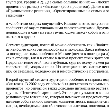
групп (см. график 4 2). Две самые большие из них — «Любит
процента от рынка) и «Знатоки» (26.3 процентов). Далее в п
«Принимающие решения», «Ориентированные на семью и о
гармонии»
и «Любители острых ощущений». Каждое из этих искусстве
сообществ обладает уникальными характеристиками. Другим
попадающие в одну из этих групп, схожи между собой и отли
оказался в других.
Сегмент аудитории, который можно обозначить как «Любит
из наиболее конкурентоспособных и молодых. Здесь наблюд
за последние годы, особенно в Москве (почти в полтора раза)
как в столице, так и в стране в целом процент таких зрителе
Представителям этой части публики, судя по всему, нужен р
современный, модный канал. Их «специальные» жанры: некл
шоу со звездами, молодежные и юмористические программы
Второй крупный сегмент аудитории, особенно в старших во
«Знатоки». В 2002 году ее объем был достаточно скромных 
процентов, но сейчас он также довольно интенсивно растет (
группы «Ценителей гармонии»). Эти люди нуждаются в анал
развивающем телеканале, который поможет им продемонст
наличие собственного мнения, компетентность, владение с
жанры, необходимые для «Знатоков»: аналитика, полемика, п