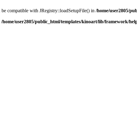
d be compatible with JRegistry::loadSetupFile() in
/home/user2805/pub
n
/home/user2805/public_html/templates/kinoart/lib/framework/hel