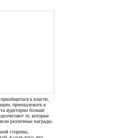
приобщиться к власти,
уации, принадлежать к
нта аудитории больше
едпочитают те, которые
чили различные награды.
дной стороны,
й, в силу того, что