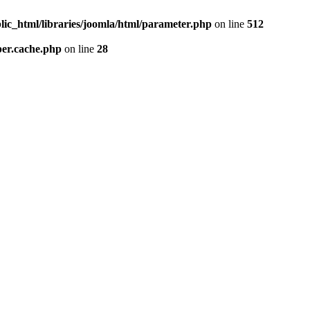
lic_html/libraries/joomla/html/parameter.php
on line
512
per.cache.php
on line
28