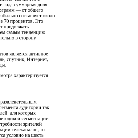
е года суммарная доля
прграмм — от общего
абильно составляет около
не 70 процентов. Это
ет продолжать
 тем самым тенденцию
тельно в сторону
тов является активное
ль, спутник, Интернет,
ды.
смотра характеризуется
 развлекательным
сегмента аудитории так
лей, для которых
 методикой сегментации
отребности зрителей
кции телеканалов, то
тся условно на шесть