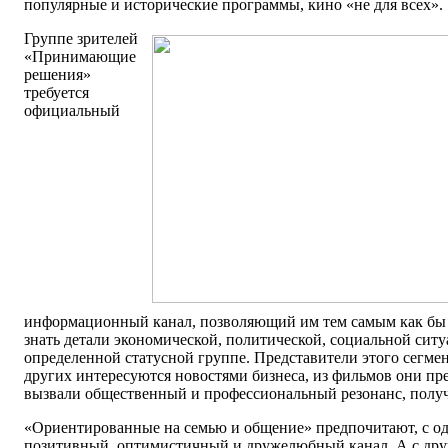
популярные и исторические программы, кино «не для всех».
Группе зрителей
«Принимающие
решения»
требуется
официальный
информационный канал, позволяющий им тем самым как бы 
знать детали экономической, политической, социальной сит
определенной статусной группе. Представители этого сегме
других интересуются новостями бизнеса, из фильмов они пр
вызвали общественный и профессиональный резонанс, полу
«Ориентированные на семью и общение» предпочитают, с о
позитивный, оптимистичный и дружелюбный канал. А с друго