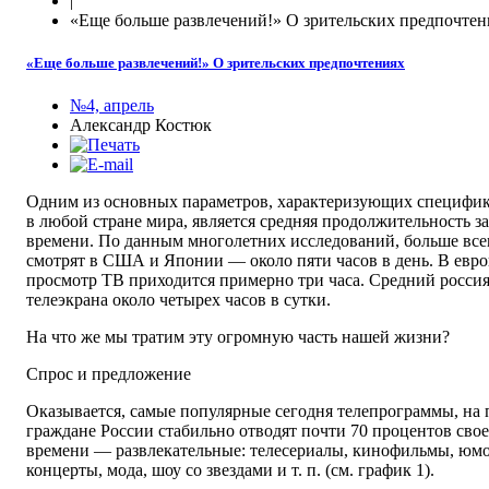
|
«Еще больше развлечений!» О зрительских предпочтен
«Еще больше развлечений!» О зрительских предпочтениях
№4, апрель
Александр Костюк
Одним из основных параметров, характеризующих специфик
в любой стране мира, является средняя продолжительность за
времени. По данным многолетних исследований, больше все
смотрят в США и Японии — около пяти часов в день. В евро
просмотр ТВ приходится примерно три часа. Средний росси
телеэкрана около четырех часов в сутки.
На что же мы тратим эту огромную часть нашей жизни?
Спрос и предложение
Оказывается, самые популярные сегодня телепрограммы, на
граждане России стабильно отводят почти 70 процентов сво
времени — развлекательные: телесериалы, кинофильмы, юмо
концерты, мода, шоу со звездами и т. п. (см. график 1).