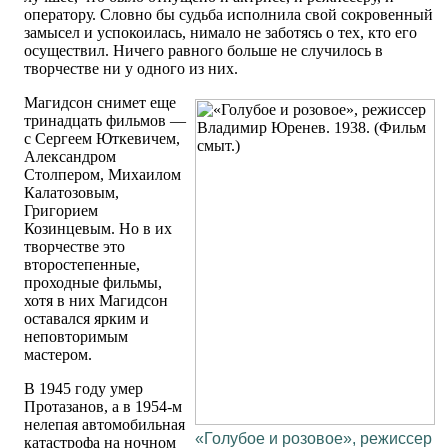
оператору. Словно бы судьба исполнила свой сокровенный
замысел и успокоилась, нимало не заботясь о тех, кто его
осуществил. Ничего равного больше не случилось в
творчестве ни у одного из них.
Магидсон снимет еще
тринадцать фильмов —
с Сергеем Юткевичем,
Александром
Столпером, Михаилом
Калатозовым,
Григорием
Козинцевым. Но в их
творчестве это
второстепенные,
проходные фильмы,
хотя в них Магидсон
оставался ярким и
неповторимым
мастером.
В 1945 году умер
Протазанов, а в 1954-м
нелепая автомобильная
«Голубое и розовое», режиссер
катастрофа на ночном