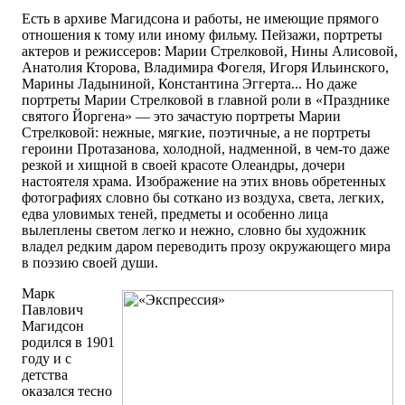
Есть в архиве Магидсона и работы, не имеющие прямого
отношения к тому или иному фильму. Пейзажи, портреты
актеров и режиссеров: Марии Стрелковой, Нины Алисовой,
Анатолия Кторова, Владимира Фогеля, Игоря Ильинского,
Марины Ладыниной, Константина Эггерта... Но даже
портреты Марии Стрелковой в главной роли в «Празднике
святого Йоргена» — это зачастую портреты Марии
Стрелковой: нежные, мягкие, поэтичные, а не портреты
героини Протазанова, холодной, надменной, в чем-то даже
резкой и хищной в своей красоте Олеандры, дочери
настоятеля храма. Изображение на этих вновь обретенных
фотографиях словно бы соткано из воздуха, света, легких,
едва уловимых теней, предметы и особенно лица
вылеплены светом легко и нежно, словно бы художник
владел редким даром переводить прозу окружающего мира
в поэзию своей души.
Марк
Павлович
Магидсон
родился в 1901
году и с
детства
оказался тесно