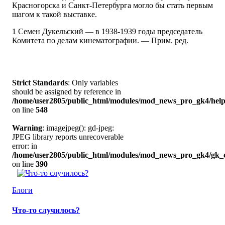
Красногорска и Санкт-Петербурга могло бы стать первым
шагом к такой выставке.
1 Семен Дукельский — в 1938-1939 годы председатель
Комитета по делам кинематографии. — Прим. ред.
Strict Standards
: Only variables
should be assigned by reference in
/home/user2805/public_html/modules/mod_news_pro_gk4/help
on line
548
Warning
: imagejpeg(): gd-jpeg:
JPEG library reports unrecoverable
error: in
/home/user2805/public_html/modules/mod_news_pro_gk4/gk_c
on line
390
Блоги
Что-то случилось?