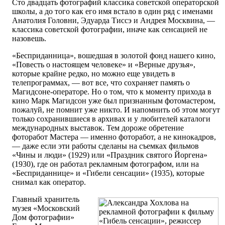
Сто двадцать фотографий классика советской операторской
школы, а до того как его имя встало в один ряд с именами
Анатолия Головни, Эдуарда Тиссэ и Андрея Москвина, —
классика советской фотографии, иначе как сенсацией не
назовешь.
«Бесприданница», вошедшая в золотой фонд нашего кино,
«Повесть о настоящем человеке» и «Верные друзья»,
которые крайне редко, но можно еще увидеть в
телепрограммах, — вот все, что сохраняет память о
Магидсоне-операторе. Но о том, что к моменту прихода в
кино Марк Магидсон уже был признанным фотомастером,
пожалуй, не помнит уже никто. И напомнить об этом могут
только сохранившиеся в архивах и у любителей каталоги
международных выставок. Тем дороже обретение
фоторабот Мастера — именно фоторабот, а не кинокадров,
— даже если эти работы сделаны на съемках фильмов
«Чины и люди» (1929) или «Праздник святого Йоргена»
(1930), где он работал рекламным фотографом, или на
«Бесприданнице» и «Гибели сенсации» (1935), которые
снимал как оператор.
Главный хранитель
музея «Московский
Дом фотографии»