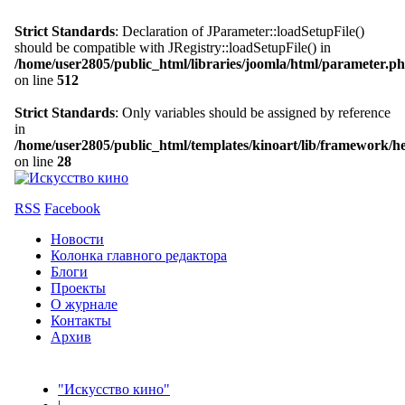
Strict Standards
: Declaration of JParameter::loadSetupFile()
should be compatible with JRegistry::loadSetupFile() in
/home/user2805/public_html/libraries/joomla/html/parameter.p
on line
512
Strict Standards
: Only variables should be assigned by reference
in
/home/user2805/public_html/templates/kinoart/lib/framework/h
on line
28
RSS
Facebook
Новости
Колонка главного редактора
Блоги
Проекты
О журнале
Контакты
Архив
"Искусство кино"