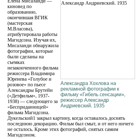
Елена Мисаланди —
киновед по
образованию,
окончившая ВГИК
(мастерская
М.Власова),
атрибутировала работы
Магидсона. Изучая их,
Мисаланди обнаружила
фотографии, которые
были сделаны на
съемках
незаконченного фильма
режиссера Владимира
Юренева «Голубое и
Александра Хохлова на
розовое» по пьесе
рекламной фотографии к
Александры Брутейн
фильму «Гибель сенсации»,
(«Детфильм», 1937-
режиссер Александр
1938) — следующего за
Андриевский. 1935
«Бесприданницей»
фильма Магидсона.
Дукельский1 закрыл картину, когда оставалось доснять
последнюю декорацию. Фильм был смыт, и от него ничего
не осталось. Кроме этих фотографий, снятых самим
Магидсоном.