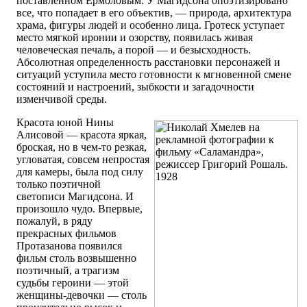
поставленном Ермоловым. У Магидсона опоэтизировано
все, что попадает в его объектив, — природа, архитектура
храма, фигуры людей и особенно лица. Гротеск уступает
место мягкой иронии и озорству, появилась живая
человеческая печаль, а порой — и безысходность.
Абсолютная определенность расстановки персонажей и
ситуаций уступила место готовности к мгновенной смене
состояний и настроений, зыбкости и загадочности
изменчивой среды.
Красота юной Нины
Алисовой — красота яркая,
броская, но в чем-то резкая,
угловатая, совсем непростая
для камеры, была под силу
только поэтичной
светописи Магидсона. И
произошло чудо. Впервые,
пожалуй, в ряду
прекрасных фильмов
Протазанова появился
фильм столь возвышенно
поэтичный, а трагизм
судьбы героини — этой
женщины-девочки — столь