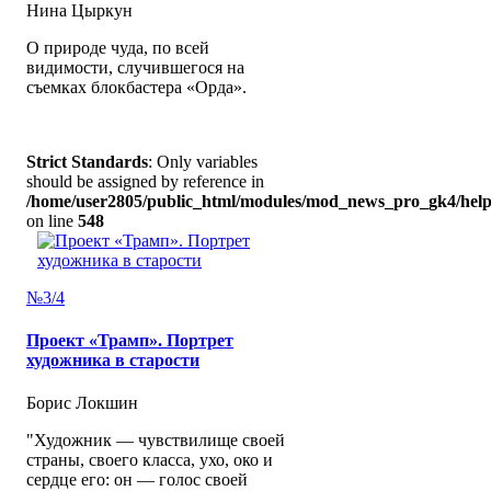
Нина Цыркун
О природе чуда, по всей
видимости, случившегося на
съемках блокбастера «Орда».
Strict Standards
: Only variables
should be assigned by reference in
/home/user2805/public_html/modules/mod_news_pro_gk4/help
on line
548
№3/4
Проект «Трамп». Портрет
художника в старости
Борис Локшин
"Художник — чувствилище своей
страны, своего класса, ухо, око и
сердце его: он — голос своей