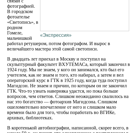
связан с
фотографией.
В городском
фотоателье
«Светопись», в
родном
Гомеле,
«Экспрессия»
мальчишкой
работал ретушером, потом фотографом. И вырос в
величайшего мастера этой самой светописи.
В двадцать лет приехал в Москву и поступил на
скульптурный факультет ВХУТЕМАСа, который закончил в
1924 году. Мы не знаем, у кого он занимался, кто был его
учителем, как не знаем и того, кто набирал, а затем и вел
операторский курс в ГТК в 1925 году, когда туда поступил
Магидсон. Не знаем и причин, по которым он не закончил
ГТК. Что-то узнать наверняка удастся, но пока больше
вопросов, чем ответов. Слишком неожиданно свалилось на
нас это богатство — фотоархив Магидсона. Слишком
ошеломительно впечатление от него и слишком мало
времени было для того, чтобы поработать во ВГИКе,
архивах, библиотеках.
В коротенькой автобиографии, написанной, скорее всего, в