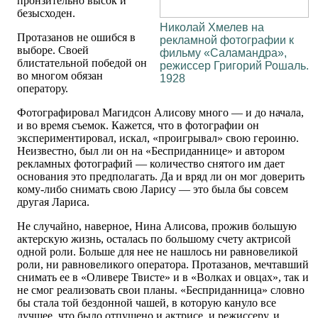
пронзительно высок и
безысходен.
Николай Хмелев на
Протазанов не ошибся в
рекламной фотографии к
выборе. Своей
фильму «Саламандра»,
блистательной победой он
режиссер Григорий Рошаль.
во многом обязан
1928
оператору.
Фотографировал Магидсон Алисову много — и до начала,
и во время съемок. Кажется, что в фотографии он
экспериментировал, искал, «проигрывал» свою героиню.
Неизвестно, был ли он на «Бесприданнице» и автором
рекламных фотографий — количество снятого им дает
основания это предполагать. Да и вряд ли он мог доверить
кому-либо снимать свою Ларису — это была бы совсем
другая Лариса.
Не случайно, наверное, Нина Алисова, прожив большую
актерскую жизнь, осталась по большому счету актрисой
одной роли. Больше для нее не нашлось ни равновеликой
роли, ни равновеликого оператора. Протазанов, мечтавший
снимать ее в «Оливере Твисте» и в «Волках и овцах», так и
не смог реализовать свои планы. «Бесприданница» словно
бы стала той бездонной чашей, в которую кануло все
лучшее, что было отпущено и актрисе, и режиссеру, и