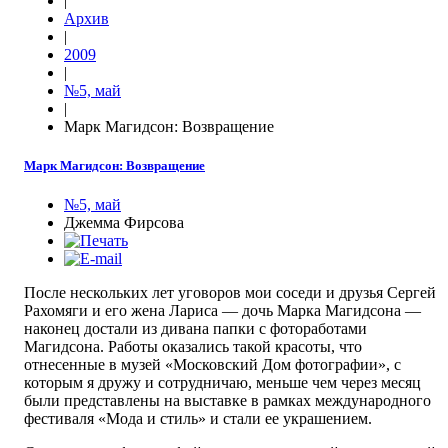
|
Архив
|
2009
|
№5, май
|
Марк Магидсон: Возвращение
Марк Магидсон: Возвращение
№5, май
Джемма Фирсова
После нескольких лет уговоров мои соседи и друзья Сергей
Рахомяги и его жена Лариса — дочь Марка Магидсона —
наконец достали из дивана папки с фотоработами
Магидсона. Работы оказались такой красоты, что
отнесенные в музей «Московский Дом фотографии», с
которым я дружу и сотрудничаю, меньше чем через месяц
были представлены на выставке в рамках международного
фестиваля «Мода и стиль» и стали ее украшением.