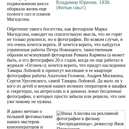
Владимир Юренев. 1938.
подмосковном шоссе
(Фильм смыт.)
оборвала жизнь еще
полного сил и планов
Магидсона.
Обретение такого богатства, как фотоархив Марка
Магидсона, наводит на спасительную мысль, что не горят
не только рукописи, но и фотографии. Во всяком случае, в
это очень хочется верить. И хочется верить, что найдутся
утраченные работы Петра Новицкого, таинственным
образом исчезнувший фотоархив Романа Кармена (а может
быть, и его фотографии 20-х годов, когда он еще работал в
журнале «Огонек»); хочется верить, что придут наследники
Тамары Лобовой и принесут висевшие в ее квартире
фотографии работы Анатолия Головни, Андрея Москвина,
Сергея Урусевского, самой Тамары Лобовой. Да мало ли у
кого из детей и внуков наших великих операторов в шкафах
и секретерах, на антресолях и в диванах лежат бесценные
фотографии, о которых просто забыли или решили, что они
уже никому не нужны.
Я давно мечтаю о
большой фотовыставке
наших мастеров-
кинооператоров и