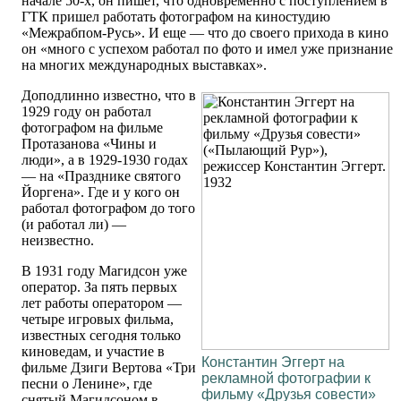
начале 50-х, он пишет, что одновременно с поступлением в
ГТК пришел работать фотографом на киностудию
«Межрабпом-Русь». И еще — что до своего прихода в кино
он «много с успехом работал по фото и имел уже признание
на многих международных выставках».
Доподлинно известно, что в
1929 году он работал
фотографом на фильме
Протазанова «Чины и
люди», а в 1929-1930 годах
— на «Празднике святого
Йоргена». Где и у кого он
работал фотографом до того
(и работал ли) —
неизвестно.
В 1931 году Магидсон уже
оператор. За пять первых
лет работы оператором —
четыре игровых фильма,
известных сегодня только
киноведам, и участие в
Константин Эггерт на
фильме Дзиги Вертова «Три
рекламной фотографии к
песни о Ленине», где
фильму «Друзья совести»
снятый Магидсоном в