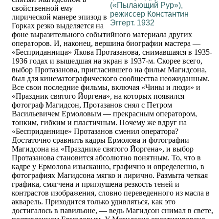
(«Пылающий Рур»),
свойственной ему
режиссер Константин
лирической манере эпизод в
Эггерт. 1932
Горках резко выделяется на
фоне выразительного событийного материала других
операторов. И, наконец, вершина биографии мастера —
«Бесприданница» Якова Протазанова, снимавшаяся в 1935-
1936 годах и вышедшая на экран в 1937-м. Скорее всего,
выбор Протазанова, пригласившего на фильм Магидсона,
был для кинематографического сообщества неожиданным.
Все свои последние фильмы, включая «Чины и люди» и
«Праздник святого Йоргена», на которых появился
фотограф Магидсон, Протазанов снял с Петром
Васильевичем Ермоловым — прекрасным оператором,
тонким, гибким и пластичным. Почему же вдруг на
«Бесприданнице» Протазанов сменил оператора?
Достаточно сравнить кадры Ермолова и фотографии
Магидсона на «Празднике святого Йоргена», и выбор
Протазанова становится абсолютно понятным. То, что в
кадре у Ермолова изысканно, графично и определенно, в
фотографиях Магидсона мягко и лирично. Размыта четкая
графика, смягчена и приглушена резкость теней и
контрастов изображения, словно переведенного из масла в
акварель. Приходится только удивляться, как это
достигалось в павильоне, — ведь Магидсон снимал в свете,