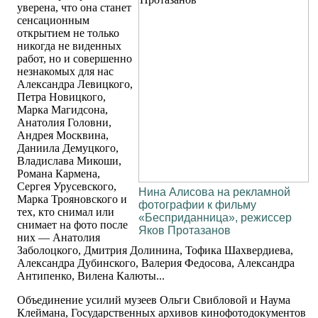
уверена, что она станет
сенсационным
открытием не только
никогда не виденных
работ, но и совершенно
незнакомых для нас
Александра Левицкого,
Петра Новицкого,
Марка Магидсона,
Анатолия Головни,
Андрея Москвина,
Даниила Демуцкого,
Владислава Микоши,
Романа Кармена,
Сергея Урусевского,
Нина Алисова на рекламной
Марка Трояновского и
фотографии к фильму
тех, кто снимал или
«Бесприданница», режиссер
снимает на фото после
Яков Протазанов
них — Анатолия
Заболоцкого, Дмитрия Долинина, Тофика Шахвердиева,
Александра Дубинского, Валерия Федосова, Александра
Антипенко, Вилена Калюты...
Объединение усилий музеев Ольги Свибловой и Наума
Клеймана, Государственных архивов кинофотодокументов