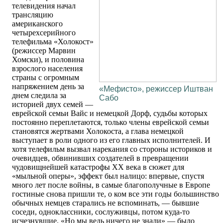
телевидения начал
трансляцию
американского
четырехсерийного
телефильма «Холокост»
(режиссер Марвин
Хомски), и половина
взрослого населения
страны с огромным
напряжением день за
«Мефисто», режиссер Иштван
днем следила за
Сабо
историей двух семей —
еврейской семьи Вайс и немецкой Дорф, судьбы которых
постоянно переплетаются, только члены еврейской семьи
становятся жертвами Холокоста, а глава немецкой
выступает в роли одного из его главных исполнителей. И
хотя телефильм вызвал нарекания со стороны историков и
очевидцев, обвинивших создателей в превращении
чудовищнейшей катастрофы ХХ века в сюжет для
«мыльной оперы», эффект был налицо: впервые, спустя
много лет после войны, в самые благополучные в Европе
гостиные снова пришли те, о ком все эти годы большинство
обычных немцев старались не вспоминать, — бывшие
соседи, одноклассники, сослуживцы, потом куда-то
исчезнувшие. «Но мы ведь ничего не знали» — было