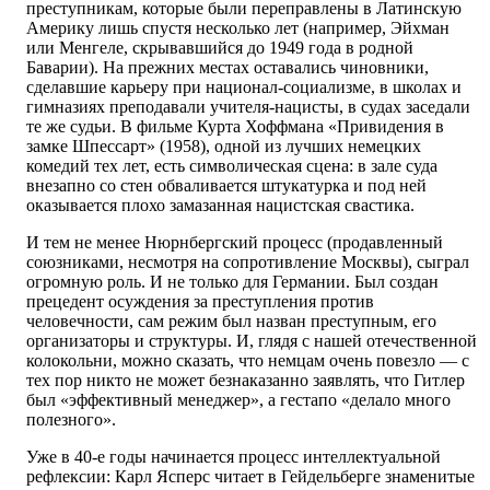
преступникам, которые были переправлены в Латинскую
Америку лишь спустя несколько лет (например, Эйхман
или Менгеле, скрывавшийся до 1949 года в родной
Баварии). На прежних местах оставались чиновники,
сделавшие карьеру при национал-социализме, в школах и
гимназиях преподавали учителя-нацисты, в судах заседали
те же судьи. В фильме Курта Хоффмана «Привидения в
замке Шпессарт» (1958), одной из лучших немецких
комедий тех лет, есть символическая сцена: в зале суда
внезапно со стен обваливается штукатурка и под ней
оказывается плохо замазанная нацистская свастика.
И тем не менее Нюрнбергский процесс (продавленный
союзниками, несмотря на сопротивление Москвы), сыграл
огромную роль. И не только для Германии. Был создан
прецедент осуждения за преступления против
человечности, сам режим был назван преступным, его
организаторы и структуры. И, глядя с нашей отечественной
колокольни, можно сказать, что немцам очень повезло — с
тех пор никто не может безнаказанно заявлять, что Гитлер
был «эффективный менеджер», а гестапо «делало много
полезного».
Уже в 40-е годы начинается процесс интеллектуальной
рефлексии: Карл Ясперс читает в Гейдельберге знаменитые