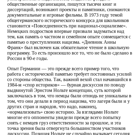
общественные организации, пишутся тысячи книг и
диссертаций, возникают проекты и памятники, снимаются
документальные и игровые фильмы. В 1973 году темой
общегерманского исторического конкурса для школьников
становится «Повседневность при национал-социализме».
Немецких подростков впервые призвали задуматься над
тем, как память о частном и семейном опыте совмещается с
памятью о преступлениях нацизма. «Дневник Анны
Франк» был включен как обязательное чтение в школьную
программу. То есть произошло все то, что не было сделано в
России в 90-е годы.
Опыт Германии — это прежде всего пример того, что
работа с исторической памятью требует постоянных усилий
со стороны общества. Так, важной вехой стал начавшийся в
1984-м «спор историков» — бурная дискуссия по поводу
выдвинутой Эрнстом Нольте концепции, суть которой
заключалась в том, что немцы были отнюдь не уникальны в
том, что они делали в период нацизма, что лагеря были и у
других стран и народов, что надо, наконец,
«нормализовать» свою историю. За взглядами Нольте
многие его оппоненты увидели прежде всего попытку
снять с немцев груз ответственности за прошлое, и эта
точка зрения была отвергнута большинством участников
дискуссии. Позиция Нольте не случайно вызывает сегодня