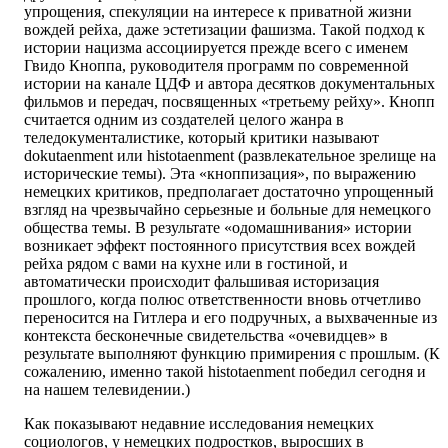
упрощения, спекуляции на интересе к приватной жизни
вождей рейха, даже эстетизации фашизма. Такой подход к
истории нацизма ассоциируется прежде всего с именем
Гвидо Кноппа, руководителя программ по современной
истории на канале ЦДФ и автора десятков документальных
фильмов и передач, посвященных «третьему рейху». Кнопп
считается одним из создателей целого жанра в
теледокументалистике, который критики называют
dokutaenment или histotaenment (развлекательное зрелище на
исторические темы). Эта «кноппизация», по выражению
немецких критиков, предполагает достаточно упрощенный
взгляд на чрезвычайно серьезные и больные для немецкого
общества темы. В результате «одомашнивания» истории
возникает эффект постоянного присутствия всех вождей
рейха рядом с вами на кухне или в гостиной, и
автоматически происходит фальшивая историзация
прошлого, когда полюс ответственности вновь отчетливо
переносится на Гитлера и его подручных, а выхваченные из
контекста бесконечные свидетельства «очевидцев» в
результате выполняют функцию примирения с прошлым. (К
сожалению, именно такой histotaenment победил сегодня и
на нашем телевидении.)
Как показывают недавние исследования немецких
социологов, у немецких подростков, выросших в