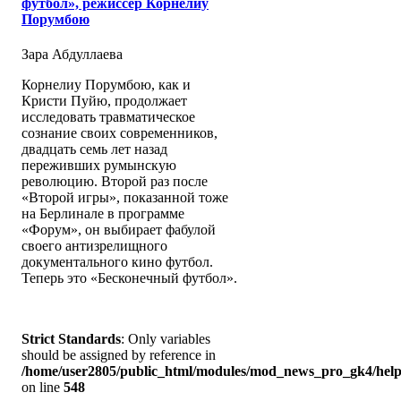
футбол», режиссер Корнелиу
Порумбою
Зара Абдуллаева
Корнелиу Порумбою, как и
Кристи Пуйю, продолжает
исследовать травматическое
сознание своих современников,
двадцать семь лет назад
переживших румынскую
революцию. Второй раз после
«Второй игры», показанной тоже
на Берлинале в программе
«Форум», он выбирает фабулой
своего антизрелищного
документального кино футбол.
Теперь это «Бесконечный футбол».
Strict Standards
: Only variables
should be assigned by reference in
/home/user2805/public_html/modules/mod_news_pro_gk4/help
on line
548