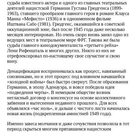
судьба известного актера и одного из главных театральных
деятелей нацистской Германии Густава Грюдгенса (1899-
1963), ставшего прообразом главного героя в романе Клауса
Манна «Мефисто» (1936) и в одноименном фильме
Иштвана Сабо (1981). Грюдгенс, оказавшийся в советской
оккупационной зоне, был после 1945 года даже несколько
месяцев интернирован. Но очень скоро вновь занял одно из
ведущих мест в театральном мире ФРГ. Такова же была
судьба главного кинодокументалиста «третьего рейха»
Лени Рифеншталь и многих других. Никто из них не
отрефлексировал по-настоящему свое соучастие и свою
вину.
Денацификация воспринималась как процесс, навязанный
союзниками, но и этот процесс под влиянием начавшейся
«холодной войны» был быстро свернут. После образования
Германии, в эпоху Аденауэра, и вовсе победила идея
«подведения черты». В немецком обществе возник
негласный договор о консенсусе на основе коллективного
забвения и вытеснения недавнего прошлого. Для всех
объявлялся «час ноль», и дальше с чистого листа начиналась
новая жизнь (подкрепленная амнистией 1949 года).
Именно завеса молчания и даже сочувствия позволила в тот
период скрыться многим прятавшимся нацистским