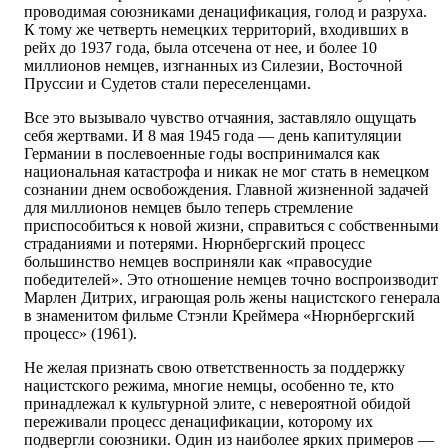
проводимая союзниками денацификация, голод и разруха.
К тому же четверть немецких территорий, входивших в
рейх до 1937 года, была отсечена от нее, и более 10
миллионов немцев, изгнанных из Силезии, Восточной
Пруссии и Судетов стали переселенцами.
Все это вызывало чувство отчаяния, заставляло ощущать
себя жертвами. И 8 мая 1945 года — день капитуляции
Германии в послевоенные годы воспринимался как
национальная катастрофа и никак не мог стать в немецком
сознании днем освобождения. Главной жизненной задачей
для миллионов немцев было теперь стремление
приспособиться к новой жизни, справиться с собственными
страданиями и потерями. Нюрнбергский процесс
большинство немцев восприняли как «правосудие
победителей». Это отношение немцев точно воспроизводит
Марлен Дитрих, играющая роль жены нацистского генерала
в знаменитом фильме Стэнли Креймера «Нюрнбергский
процесс» (1961).
Не желая признать свою ответственность за поддержку
нацистского режима, многие немцы, особенно те, кто
принадлежал к культурной элите, с невероятной обидой
переживали процесс денацификации, которому их
подвергли союзники. Один из наиболее ярких примеров —