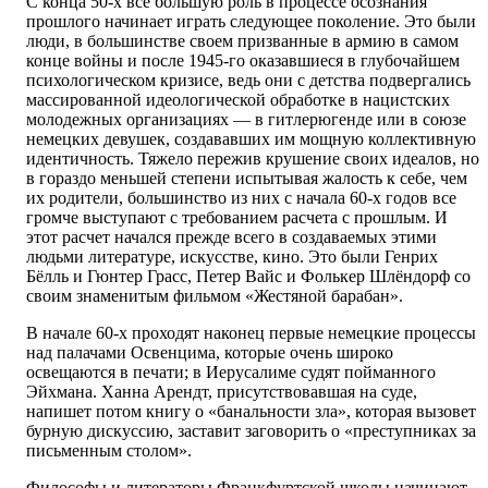
С конца 50-х все большую роль в процессе осознания
прошлого начинает играть следующее поколение. Это были
люди, в большинстве своем призванные в армию в самом
конце войны и после 1945-го оказавшиеся в глубочайшем
психологическом кризисе, ведь они с детства подвергались
массированной идеологической обработке в нацистских
молодежных организациях — в гитлерюгенде или в союзе
немецких девушек, создававших им мощную коллективную
идентичность. Тяжело пережив крушение своих идеалов, но
в гораздо меньшей степени испытывая жалость к себе, чем
их родители, большинство из них с начала 60-х годов все
громче выступают с требованием расчета с прошлым. И
этот расчет начался прежде всего в создаваемых этими
людьми литературе, искусстве, кино. Это были Генрих
Бёлль и Гюнтер Грасс, Петер Вайс и Фолькер Шлёндорф со
своим знаменитым фильмом «Жестяной барабан».
В начале 60-х проходят наконец первые немецкие процессы
над палачами Освенцима, которые очень широко
освещаются в печати; в Иерусалиме судят пойманного
Эйхмана. Ханна Арендт, присутствовавшая на суде,
напишет потом книгу о «банальности зла», которая вызовет
бурную дискуссию, заставит заговорить о «преступниках за
письменным столом».
Философы и литераторы Франкфуртской школы начинают