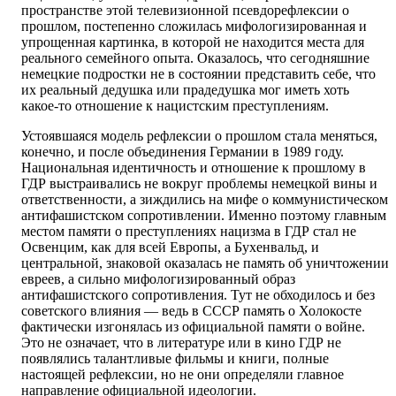
пространстве этой телевизионной псевдорефлексии о
прошлом, постепенно сложилась мифологизированная и
упрощенная картинка, в которой не находится места для
реального семейного опыта. Оказалось, что сегодняшние
немецкие подростки не в состоянии представить себе, что
их реальный дедушка или прадедушка мог иметь хоть
какое-то отношение к нацистским преступлениям.
Устоявшаяся модель рефлексии о прошлом стала меняться,
конечно, и после объединения Германии в 1989 году.
Национальная идентичность и отношение к прошлому в
ГДР выстраивались не вокруг проблемы немецкой вины и
ответственности, а зиждились на мифе о коммунистическом
антифашистском сопротивлении. Именно поэтому главным
местом памяти о преступлениях нацизма в ГДР стал не
Освенцим, как для всей Европы, а Бухенвальд, и
центральной, знаковой оказалась не память об уничтожении
евреев, а сильно мифологизированный образ
антифашистского сопротивления. Тут не обходилось и без
советского влияния — ведь в СССР память о Холокосте
фактически изгонялась из официальной памяти о войне.
Это не означает, что в литературе или в кино ГДР не
появлялись талантливые фильмы и книги, полные
настоящей рефлексии, но не они определяли главное
направление официальной идеологии.