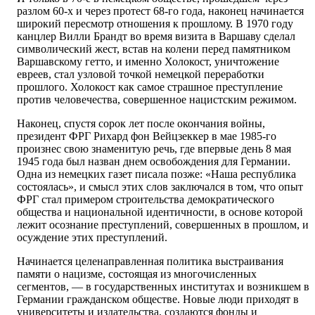
разлом 60-х и через протест 68-го года, наконец начинается
широкий пересмотр отношения к прошлому. В 1970 году
канцлер Вилли Брандт во время визита в Варшаву сделал
символический жест, встав на колени перед памятником
Варшавскому гетто, и именно Холокост, уничтожение
евреев, стал узловой точкой немецкой переработки
прошлого. Холокост как самое страшное преступление
против человечества, совершенное нацистским режимом.
Наконец, спустя сорок лет после окончания войны,
президент ФРГ Рихард фон Вейцзеккер в мае 1985-го
произнес свою знаменитую речь, где впервые день 8 мая
1945 года был назван днем освобождения для Германии.
Одна из немецких газет писала позже: «Наша республика
состоялась», и смысл этих слов заключался в том, что опыт
ФРГ стал примером строительства демократического
общества и национальной идентичности, в основе которой
лежит осознание преступлений, совершенных в прошлом, и
осуждение этих преступлений.
Начинается целенаправленная политика выстраивания
памяти о нацизме, состоящая из многочисленных
сегментов, — в государственных институтах и возникшем в
Германии гражданском обществе. Новые люди приходят в
университеты и издательства, создаются фонды и