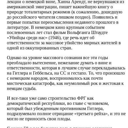
лекции о немецкой вине, Ханна Арендт, не вернувшаяся из
американской эмиграции, пишет важнейшую книгу о
природе тоталитарных режимов (к сожалению, дошедшую
до российского читателя слишком поздно). Появились и
первые попытки переосмысления недавнего прошлого в
литературе. В немецком кино крупным событием
послевоенных лет стал фильм Вольфганга Штаудте
«Убийцы среди нас» (1946), где речь идет об
ответственности за массовое убийство мирных жителей в
одной из оккупированных стран.
Однако на уровне массового сознания все эти годы
преобладало вытеснение, нежелание думать о вине и
ответственности, которая в лучшем случае перекладывалась
на Гитлера и Геббельса, на СС и гестапо. То, что произошло
с немецким народом, воспринималось как почти
мистическая катастрофа, как неумолимый рок и жестокая к
немцам судьба.
И все-таки уже само строительство ФРГ как
демократической республики, во главе с человеком,
который был убежденным противником Гитлера,
подразумевало полное отрицание «третьего рейха», и это не
могло не приносить свои плоды.