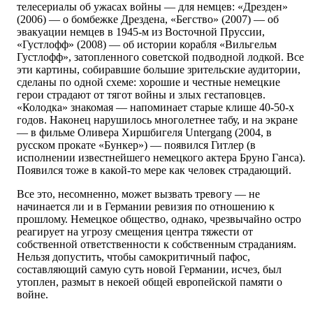
телесериалы об ужасах войны — для немцев: «Дрезден»
(2006) — о бомбежке Дрездена, «Бегство» (2007) — об
эвакуации немцев в 1945-м из Восточной Пруссии,
«Густлофф» (2008) — об истории корабля «Вильгельм
Густлофф», затопленного советской подводной лодкой. Все
эти картины, собиравшие большие зрительские аудитории,
сделаны по одной схеме: хорошие и честные немецкие
герои страдают от тягот войны и злых гестаповцев.
«Колодка» знакомая — напоминает старые клише 40-50-х
годов. Наконец нарушилось многолетнее табу, и на экране
— в фильме Оливера Хиршбигеля Untergang (2004, в
русском прокате «Бункер») — появился Гитлер (в
исполнении известнейшего немецкого актера Бруно Ганса).
Появился тоже в какой-то мере как человек страдающий.
Все это, несомненно, может вызвать тревогу — не
начинается ли и в Германии ревизия по отношению к
прошлому. Немецкое общество, однако, чрезвычайно остро
реагирует на угрозу смещения центра тяжести от
собственной ответственности к собственным страданиям.
Нельзя допустить, чтобы самокритичный пафос,
составляющий самую суть новой Германии, исчез, был
утоплен, размыт в некоей общей европейской памяти о
войне.