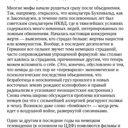
Многие мифы начали рушиться сразу после объединения.
Так, например, открылось, что концлагерь Бухенвальд, как
и Заксенхаузен, в течение пяти послевоенных лет был
советским спецлагерем НКВД, где в тяжелейших условиях
содержалось много невинных людей, интернированных по
ложным обвинениям. Началась настоящая конкуренция
жертв — выяснения, кто страдал больше: жертвы нацистов
или коммунистов. Вообще, в последнее десятилетие в
Германии все сильнее звучит тема немецких страданий,
часто сопровождаемая упрощенной формулой: мы столько
лет каялись за страдания, причиненные другим, что теперь
можем вспомнить о себе. (Это, конечно, обусловлено и тем,
что немцы до сих пор не «переварили» экономические и
психологические последствия объединения, что
безработица и неосвоенный груз прошлого в новых
восточных землях рождают ксенофобию и правый
радикализм и усиливают неонацистские настроения.)
Снова очень широко обсуждается проблема изгнанных
немцев (на что с сильнейшей аллергией реагируют поляки
и чехи). Возникло даже слово «бомбокост» — когда речь
идет о воздушной войне, развернутой союзниками.
Один за другим в последние годы на немецком
телевидении (в основном на ЦДФ) появляются фильмы и