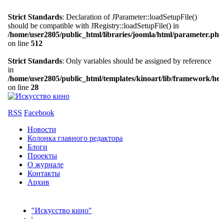
Strict Standards
: Declaration of JParameter::loadSetupFile()
should be compatible with JRegistry::loadSetupFile() in
/home/user2805/public_html/libraries/joomla/html/parameter.p
on line
512
Strict Standards
: Only variables should be assigned by reference
in
/home/user2805/public_html/templates/kinoart/lib/framework/h
on line
28
RSS
Facebook
Новости
Колонка главного редактора
Блоги
Проекты
О журнале
Контакты
Архив
"Искусство кино"