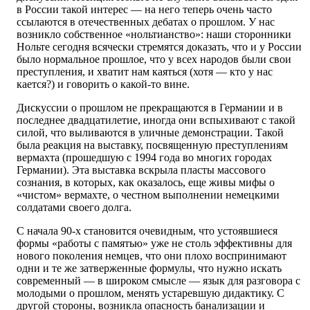
в России такой интерес — на него теперь очень часто
ссылаются в отечественных дебатах о прошлом. У нас
возникло собственное «нольтианство»: наши сторонники
Нольте сегодня всячески стремятся доказать, что и у России
было нормальное прошлое, что у всех народов были свои
преступления, и хватит нам каяться (хотя — кто у нас
кается?) и говорить о какой-то вине.
Дискуссии о прошлом не прекращаются в Германии и в
последнее двадцатилетие, иногда они вспыхивают с такой
силой, что выливаются в уличные демонстрации. Такой
была реакция на выставку, посвященную преступлениям
вермахта (прошедшую с 1994 года во многих городах
Германии). Эта выставка вскрыла пласты массового
сознания, в которых, как оказалось, еще живы мифы о
«чистом» вермахте, о честном выполнении немецкими
солдатами своего долга.
С начала 90-х становится очевидным, что устоявшиеся
формы «работы с памятью» уже не столь эффективны для
нового поколения немцев, что они плохо воспринимают
одни и те же затверженные формулы, что нужно искать
современный — в широком смысле — язык для разговора с
молодыми о прошлом, менять устаревшую дидактику. С
другой стороны, возникла опасность банализации и