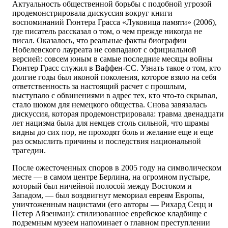
Актуальность общественной борьбы с подобной угрозой
продемонстрировала дискуссия вокруг книги
воспоминаний Гюнтера Грасса «Луковица памяти» (2006),
где писатель рассказал о том, о чем прежде никогда не
писал. Оказалось, что реальные факты биографии
Нобелевского лауреата не совпадают с официальной
версией: совсем юным в самые последние месяцы войны
Гюнтер Грасс служил в Ваффен-СС. Узнать такое о том, кто
долгие годы был иконой поколения, которое взяло на себя
ответственность за настоящий расчет с прошлым,
выступало с обвинениями в адрес тех, кто что-то скрывал,
стало шоком для немецкого общества. Снова завязалась
дискуссия, которая продемонстрировала: травма двенадцати
лет нацизма была для немцев столь сильной, что шрамы
видны до сих пор, не проходят боль и желание еще и еще
раз осмыслить причины и последствия национальной
трагедии.
После ожесточенных споров в 2005 году на символическом
месте — в самом центре Берлина, на огромном пустыре,
который был ничейной полосой между Востоком и
Западом, — был воздвигнут мемориал евреям Европы,
уничтоженным нацистами (его авторы — Рихард Сецц и
Петер Айзенман): стилизованное еврейское кладбище с
подземным музеем напоминает о главном преступлении