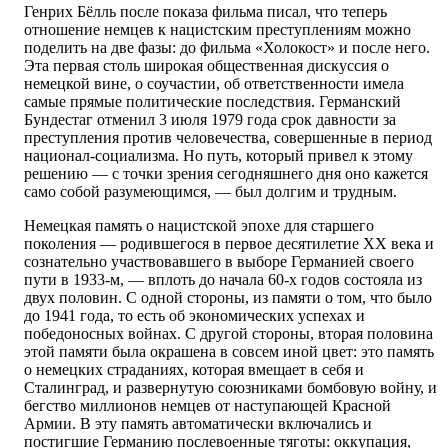
Генрих Бёлль после показа фильма писал, что теперь
отношение немцев к нацистским преступлениям можно
поделить на две фазы: до фильма «Холокост» и после него.
Эта первая столь широкая общественная дискуссия о
немецкой вине, о соучастии, об ответственности имела
самые прямые политические последствия. Германский
Бундестаг отменил 3 июля 1979 года срок давности за
преступления против человечества, совершенные в период
национал-социализма. Но путь, который привел к этому
решению — с точки зрения сегодняшнего дня оно кажется
само собой разумеющимся, — был долгим и трудным.
Немецкая память о нацистской эпохе для старшего
поколения — родившегося в первое десятилетие ХХ века и
сознательно участвовавшего в выборе Германией своего
пути в 1933-м, — вплоть до начала 60-х годов состояла из
двух половин. С одной стороны, из памяти о том, что было
до 1941 года, то есть об экономических успехах и
победоносных войнах. С другой стороны, вторая половина
этой памяти была окрашена в совсем иной цвет: это память
о немецких страданиях, которая вмещает в себя и
Сталинград, и развернутую союзниками бомбовую войну, и
бегство миллионов немцев от наступающей Красной
Армии. В эту память автоматически включались и
постигшие Германию послевоенные тяготы: оккупация,