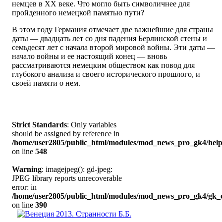
немцев в ХХ веке. Что могло быть символичнее для
пройденного немецкой памятью пути?
В этом году Германия отмечает две важнейшие для страны
даты — двадцать лет со дня падения Берлинской стены и
семьдесят лет с начала второй мировой войны. Эти даты —
начало войны и ее настоящий конец — вновь
рассматриваются немецким обществом как повод для
глубокого анализа и своего исторического прошлого, и
своей памяти о нем.
Strict Standards
: Only variables
should be assigned by reference in
/home/user2805/public_html/modules/mod_news_pro_gk4/help
on line
548
Warning
: imagejpeg(): gd-jpeg:
JPEG library reports unrecoverable
error: in
/home/user2805/public_html/modules/mod_news_pro_gk4/gk_c
on line
390