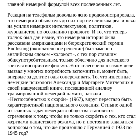
главной немецкой формулой всех послевоенных лет.
Реакция на телефильм довольно ясно продемонстрировала,
что немецкий обыватель до сих пор не слишком реагировал
на усилия немецких интеллектуалов, политиков,
журналистов по осознанию прошлого. И то, что теперь
толчок был дан извне, что немецкая история была
рассказана американцами и бюрократический термин
Endlosung (окончательное решение) был заменен
английским словом «холокост», с тех пор ставшим
общеупотребительным, только облегчило для немецкого
зрителя восприятие фильма. Этот телесериал в самом деле
вызвал у многих потребность вспомнить и, может быть,
впервые за долгие годы сопереживать. То, что известные
немецкие психологи Александр и Маргарете Митчерлих в
своей нашумевшей книге, посвященной анализу
травмированной немецкой памяти, назвали
«Неспособностью к скорби» (1967), вдруг перестало быть
характеристикой национального сознания. Отныне одной
из главных задач немецкого общества становится
стремление к тому, чтобы не только скорбеть о тех, кто стал
жертвами нацистского режима, но и постоянно задаваться
вопросом о том, что же произошло с Германией с 1933 по
1945 год?