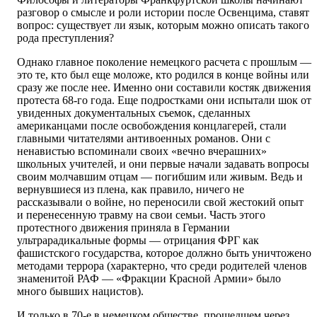
разговор о смысле и роли истории после Освенцима, ставят
вопрос: существует ли язык, которым можно описать такого
рода преступления?
Однако главное поколение немецкого расчета с прошлым —
это те, кто был еще моложе, кто родился в конце войны или
сразу же после нее. Именно они составили костяк движения
протеста 68-го года. Еще подростками они испытали шок от
увиденных документальных съемок, сделанных
американцами после освобождения концлагерей, стали
главными читателями антивоенных романов. Они с
ненавистью вспоминали своих «вечно вчерашних»
школьных учителей, и они первые начали задавать вопросы
своим молчавшим отцам — погибшим или живым. Ведь и
вернувшиеся из плена, как правило, ничего не
рассказывали о войне, но переносили свой жестокий опыт
и перенесенную травму на свои семьи. Часть этого
протестного движения приняла в Германии
ультрарадикальные формы — отрицания ФРГ как
фашистского государства, которое должно быть уничтожено
методами террора (характерно, что среди родителей членов
знаменитой РАФ — «Фракции Красной Армии» было
много бывших нацистов).
И только в 70-е в немецком обществе, прошедшем через