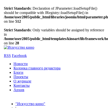
Strict Standards
: Declaration of JParameter::loadSetupFile()
should be compatible with JRegistry::loadSetupFile() in
/home/user2805/public_html/libraries/joomla/html/parameter.p
on line
512
Strict Standards
: Only variables should be assigned by reference
in
/home/user2805/public_html/templates/kinoart/lib/framework/h
on line
28
RSS
Facebook
Новости
Колонка главного редактора
Блоги
Проекты
О журнале
Контакты
Архив
"Искусство кино"