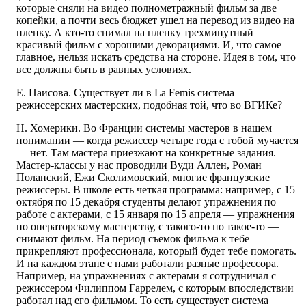
которые сняли на видео полнометражный фильм за две
копейки, а почти весь бюджет ушел на перевод из видео на
пленку. А кто-то снимал на пленку трехминутный
красивый фильм с хорошими декорациями. И, что самое
главное, нельзя искать средства на стороне. Идея в том, что
все должны быть в равных условиях.
Е. Паисова. Существует ли в La Femis система
режиссерских мастерских, подобная той, что во ВГИКе?
Н. Хомерики. Во Франции системы мастеров в нашем
понимании — когда режиссер четыре года с тобой мучается
— нет. Там мастера приезжают на конкретные задания.
Мастер-классы у нас проводили Вуди Аллен, Роман
Поланский, Ежи Сколимовский, многие французские
режиссеры. В школе есть четкая программа: например, с 15
октября по 15 декабря студенты делают упражнения по
работе с актерами, с 15 января по 15 апреля — упражнения
по операторскому мастерству, с такого-то по такое-то —
снимают фильм. На период съемок фильма к тебе
прикрепляют профессионала, который будет тебе помогать.
И на каждом этапе с нами работали разные профессора.
Например, на упражнениях с актерами я сотрудничал с
режиссером Филиппом Гаррелем, с которым впоследствии
работал над его фильмом. То есть существует система