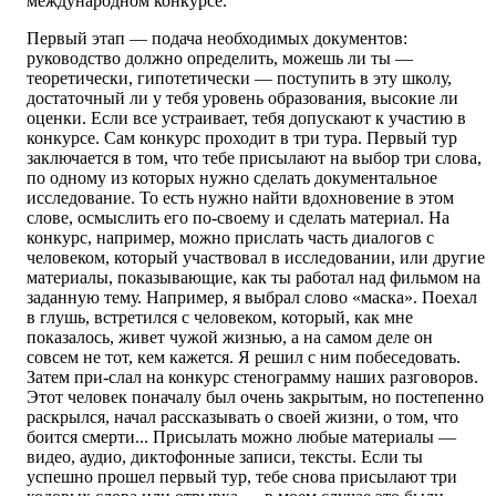
международном конкурсе.
Первый этап — подача необходимых документов:
руководство должно определить, можешь ли ты —
теоретически, гипотетически — поступить в эту школу,
достаточный ли у тебя уровень образования, высокие ли
оценки. Если все устраивает, тебя допускают к участию в
конкурсе. Сам конкурс проходит в три тура. Первый тур
заключается в том, что тебе присылают на выбор три слова,
по одному из которых нужно сделать документальное
исследование. То есть нужно найти вдохновение в этом
слове, осмыслить его по-своему и сделать материал. На
конкурс, например, можно прислать часть диалогов с
человеком, который участвовал в исследовании, или другие
материалы, показывающие, как ты работал над фильмом на
заданную тему. Например, я выбрал слово «маска». Поехал
в глушь, встретился с человеком, который, как мне
показалось, живет чужой жизнью, а на самом деле он
совсем не тот, кем кажется. Я решил с ним побеседовать.
Затем при-слал на конкурс стенограмму наших разговоров.
Этот человек поначалу был очень закрытым, но постепенно
раскрылся, начал рассказывать о своей жизни, о том, что
боится смерти... Присылать можно любые материалы —
видео, аудио, диктофонные записи, тексты. Если ты
успешно прошел первый тур, тебе снова присылают три