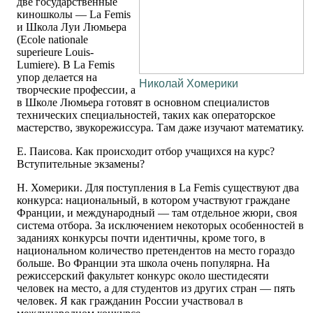
две государственные
киношколы — La Femis
и Школа Луи Люмьера
(Ecole nationale
superieure Louis-
Lumiere). В La Femis
упор делается на
Николай Хомерики
творческие профессии, а
в Школе Люмьера готовят в основном специалистов
технических специальностей, таких как операторское
мастерство, звукорежиссура. Там даже изучают математику.
Е. Паисова. Как происходит отбор учащихся на курс?
Вступительные экзамены?
Н. Хомерики. Для поступления в La Femis существуют два
конкурса: национальный, в котором участвуют граждане
Франции, и международный — там отдельное жюри, своя
система отбора. За исключением некоторых особенностей в
заданиях конкурсы почти идентичны, кроме того, в
национальном количество претендентов на место гораздо
больше. Во Франции эта школа очень популярна. На
режиссерский факультет конкурс около шестидесяти
человек на место, а для студентов из других стран — пять
человек. Я как гражданин России участвовал в