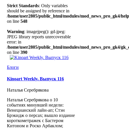
Strict Standards
: Only variables
should be assigned by reference in
/home/user2805/public_html/modules/mod_news_pro_gk4/help
on line
548
Warning
: imagejpeg(): gd-jpeg:
JPEG library reports unrecoverable
error: in
/home/user2805/public_html/modules/mod_news_pro_gk4/gk_c
on line
390
Блоги
Kinoart Weekly. Выпуск 116
Наталья Серебрякова
Наталья Серебрякова о 10
событиях минувшей недели:
Венецианский лайн-ап; Стэн
Брэкидж о персах; вышло издание
короткометражек с Бастером
Китоном и Роско Арбаклом;