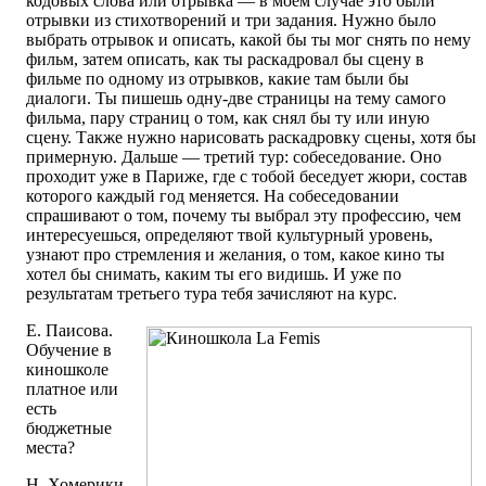
кодовых слова или отрывка — в моем случае это были
отрывки из стихотворений и три задания. Нужно было
выбрать отрывок и описать, какой бы ты мог снять по нему
фильм, затем описать, как ты раскадровал бы сцену в
фильме по одному из отрывков, какие там были бы
диалоги. Ты пишешь одну-две страницы на тему самого
фильма, пару страниц о том, как снял бы ту или иную
сцену. Также нужно нарисовать раскадровку сцены, хотя бы
примерную. Дальше — третий тур: собеседование. Оно
проходит уже в Париже, где с тобой беседует жюри, состав
которого каждый год меняется. На собеседовании
спрашивают о том, почему ты выбрал эту профессию, чем
интересуешься, определяют твой культурный уровень,
узнают про стремления и желания, о том, какое кино ты
хотел бы снимать, каким ты его видишь. И уже по
результатам третьего тура тебя зачисляют на курс.
Е. Паисова.
Обучение в
киношколе
платное или
есть
бюджетные
места?
Н. Хомерики.