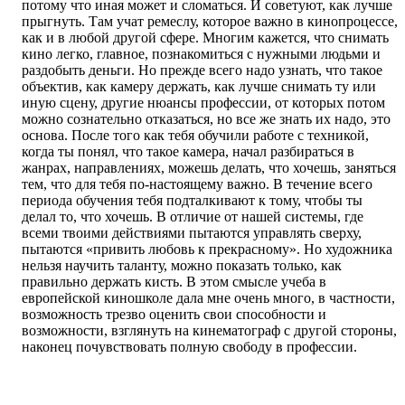
потому что иная может и сломаться. И советуют, как лучше
прыгнуть. Там учат ремеслу, которое важно в кинопроцессе,
как и в любой другой сфере. Многим кажется, что снимать
кино легко, главное, познакомиться с нужными людьми и
раздобыть деньги. Но прежде всего надо узнать, что такое
объектив, как камеру держать, как лучше снимать ту или
иную сцену, другие нюансы профессии, от которых потом
можно сознательно отказаться, но все же знать их надо, это
основа. После того как тебя обучили работе с техникой,
когда ты понял, что такое камера, начал разбираться в
жанрах, направлениях, можешь делать, что хочешь, заняться
тем, что для тебя по-настоящему важно. В течение всего
периода обучения тебя подталкивают к тому, чтобы ты
делал то, что хочешь. В отличие от нашей системы, где
всеми твоими действиями пытаются управлять сверху,
пытаются «привить любовь к прекрасному». Но художника
нельзя научить таланту, можно показать только, как
правильно держать кисть. В этом смысле учеба в
европейской киношколе дала мне очень много, в частности,
возможность трезво оценить свои способности и
возможности, взглянуть на кинематограф с другой стороны,
наконец почувствовать полную свободу в профессии.