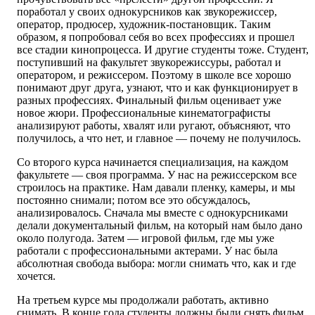
поработал у своих однокурсников как звукорежиссер,
оператор, продюсер, художник-постановщик. Таким
образом, я попробовал себя во всех профессиях и прошел
все стадии кинопроцесса. И другие студенты тоже. Студент,
поступивший на факультет звукорежиссуры, работал и
оператором, и режиссером. Поэтому в школе все хорошо
понимают друг друга, узнают, что и как функционирует в
разных профессиях. Финальный фильм оценивает уже
новое жюри. Профессиональные кинематографисты
анализируют работы, хвалят или ругают, объясняют, что
получилось, а что нет, и главное — почему не получилось.
Со второго курса начинается специализация, на каждом
факультете — своя программа. У нас на режиссерском все
строилось на практике. Нам давали пленку, камеры, и мы
постоянно снимали; потом все это обсуждалось,
анализировалось. Сначала мы вместе с однокурсниками
делали документальный фильм, на который нам было дано
около полугода. Затем — игровой фильм, где мы уже
работали с профессиональными актерами. У нас была
абсолютная свобода выбора: могли снимать что, как и где
хочется.
На третьем курсе мы продолжали работать, активно
снимать. В конце года студенты должны были снять фильм