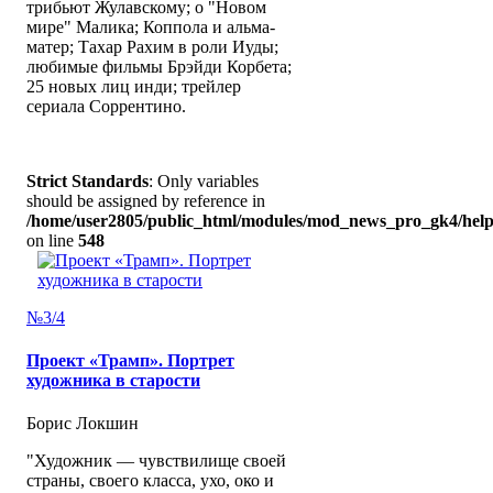
трибьют Жулавскому; о "Новом
мире" Малика; Коппола и альма-
матер; Тахар Рахим в роли Иуды;
любимые фильмы Брэйди Корбета;
25 новых лиц инди; трейлер
сериала Соррентино.
Strict Standards
: Only variables
should be assigned by reference in
/home/user2805/public_html/modules/mod_news_pro_gk4/help
on line
548
№3/4
Проект «Трамп». Портрет
художника в старости
Борис Локшин
"Художник — чувствилище своей
страны, своего класса, ухо, око и