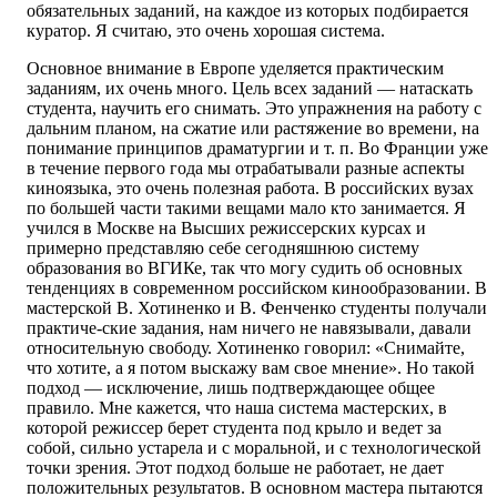
обязательных заданий, на каждое из которых подбирается
куратор. Я считаю, это очень хорошая система.
Основное внимание в Европе уделяется практическим
заданиям, их очень много. Цель всех заданий — натаскать
студента, научить его снимать. Это упражнения на работу с
дальним планом, на сжатие или растяжение во времени, на
понимание принципов драматургии и т. п. Во Франции уже
в течение первого года мы отрабатывали разные аспекты
киноязыка, это очень полезная работа. В российских вузах
по большей части такими вещами мало кто занимается. Я
учился в Москве на Высших режиссерских курсах и
примерно представляю себе сегодняшнюю систему
образования во ВГИКе, так что могу судить об основных
тенденциях в современном российском кинообразовании. В
мастерской В. Хотиненко и В. Фенченко студенты получали
практиче-ские задания, нам ничего не навязывали, давали
относительную свободу. Хотиненко говорил: «Снимайте,
что хотите, а я потом выскажу вам свое мнение». Но такой
подход — исключение, лишь подтверждающее общее
правило. Мне кажется, что наша система мастерских, в
которой режиссер берет студента под крыло и ведет за
собой, сильно устарела и с моральной, и с технологической
точки зрения. Этот подход больше не работает, не дает
положительных результатов. В основном мастера пытаются