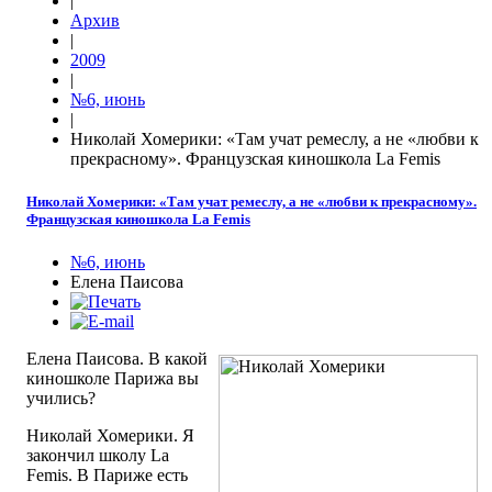
|
Архив
|
2009
|
№6, июнь
|
Николай Хомерики: «Там учат ремеслу, а не «любви к
прекрасному». Французская киношкола La Femis
Николай Хомерики: «Там учат ремеслу, а не «любви к прекрасному».
Французская киношкола La Femis
№6, июнь
Елена Паисова
Елена Паисова. В какой
киношколе Парижа вы
учились?
Николай Хомерики. Я
закончил школу La
Femis. В Париже есть