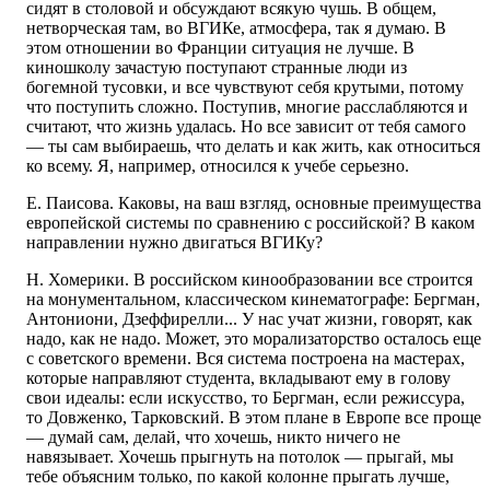
сидят в столовой и обсуждают всякую чушь. В общем,
нетворческая там, во ВГИКе, атмосфера, так я думаю. В
этом отношении во Франции ситуация не лучше. В
киношколу зачастую поступают странные люди из
богемной тусовки, и все чувствуют себя крутыми, потому
что поступить сложно. Поступив, многие расслабляются и
считают, что жизнь удалась. Но все зависит от тебя самого
— ты сам выбираешь, что делать и как жить, как относиться
ко всему. Я, например, относился к учебе серьезно.
Е. Паисова. Каковы, на ваш взгляд, основные преимущества
европейской системы по сравнению с российской? В каком
направлении нужно двигаться ВГИКу?
Н. Хомерики. В российском кинообразовании все строится
на монументальном, классическом кинематографе: Бергман,
Антониони, Дзеффирелли... У нас учат жизни, говорят, как
надо, как не надо. Может, это морализаторство осталось еще
с советского времени. Вся система построена на мастерах,
которые направляют студента, вкладывают ему в голову
свои идеалы: если искусство, то Бергман, если режиссура,
то Довженко, Тарковский. В этом плане в Европе все проще
— думай сам, делай, что хочешь, никто ничего не
навязывает. Хочешь прыгнуть на потолок — прыгай, мы
тебе объясним только, по какой колонне прыгать лучше,