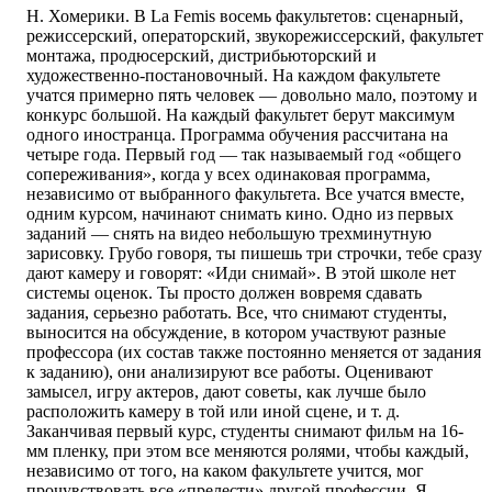
Н. Хомерики. В La Femis восемь факультетов: сценарный,
режиссерский, операторский, звукорежиссерский, факультет
монтажа, продюсерский, дистрибьюторский и
художественно-постановочный. На каждом факультете
учатся примерно пять человек — довольно мало, поэтому и
конкурс большой. На каждый факультет берут максимум
одного иностранца. Программа обучения рассчитана на
четыре года. Первый год — так называемый год «общего
сопереживания», когда у всех одинаковая программа,
независимо от выбранного факультета. Все учатся вместе,
одним курсом, начинают снимать кино. Одно из первых
заданий — снять на видео небольшую трехминутную
зарисовку. Грубо говоря, ты пишешь три строчки, тебе сразу
дают камеру и говорят: «Иди снимай». В этой школе нет
системы оценок. Ты просто должен вовремя сдавать
задания, серьезно работать. Все, что снимают студенты,
выносится на обсуждение, в котором участвуют разные
профессора (их состав также постоянно меняется от задания
к заданию), они анализируют все работы. Оценивают
замысел, игру актеров, дают советы, как лучше было
расположить камеру в той или иной сцене, и т. д.
Заканчивая первый курс, студенты снимают фильм на 16-
мм пленку, при этом все меняются ролями, чтобы каждый,
независимо от того, на каком факультете учится, мог
прочувствовать все «прелести» другой профессии. Я