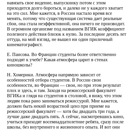
навязать свое видение, выпускнику потом с этим
приходится долго бороться, и далеко не у каждого хватает
на это сил. Мне кажется, в России настало время все
менять, потому что существующая система дает реальные
сбои, она стала неэффективной, она ничего не производит.
В огромном организме под названием ВГИК коэффициент
полезного действия близок к нулю. За последние десять лет
оттуда, на мой взгляд, не вышел ни один приличный
кинематографист.
Е. Паисова. Во Франции студенты более ответственно
подходят к учебе? Какая атмосфера царит в стенах
киношколы?
Н. Хомерики. Атмосфера напрямую зависит от
особенностей отбора студентов. В России свои
особенности, во Франции — свои, но при этом результат
плох и здесь, и там. Заходя на режиссерский факультет
ВГИКа и глядя на студентов в столовой, я вижу, что этим
людям пока рано заниматься режиссурой. Мне кажется,
должен быть некий возрастной ценз при приеме на
режиссерский факультет — хотя бы двадцать три года, а
лучше даже двадцать пять. А сейчас, насмотревшись кино,
учиться приходят восемнадцатилетние ребята, сразу после
школы, без внутреннего и жизненного опыта. И вот они