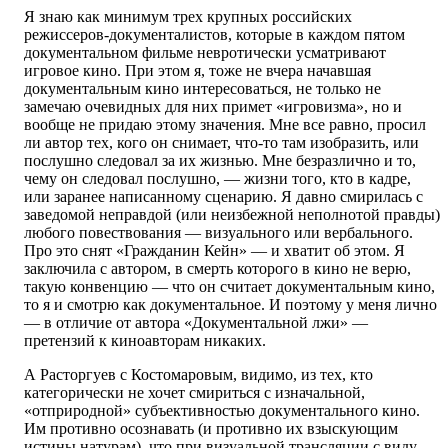
Я знаю как минимум трех крупных российских
режиссеров-документалистов, которые в каждом пятом
документальном фильме невротически усматривают
игровое кино. При этом я, тоже не вчера начавшая
документальным кино интересоваться, не только не
замечаю очевидных для них примет «игровизма», но и
вообще не придаю этому значения. Мне все равно, просил
ли автор тех, кого он снимает, что-то там изобразить, или
послушно следовал за их жизнью. Мне безразлично и то,
чему он следовал послушно, — жизни того, кто в кадре,
или заранее написанному сценарию. Я давно смирилась с
заведомой неправдой (или неизбежной неполнотой правды)
любого повествования — визуального или вербального.
Про это снят «Гражданин Кейн» — и хватит об этом. Я
заключила с автором, в смерть которого в кино не верю,
такую конвенцию — что он считает документальным кино,
то я и смотрю как документальное. И поэтому у меня лично
— в отличие от автора «Документальной лжи» —
претензий к киноавторам никаких.
А Расторгуев с Костомаровым, видимо, из тех, кто
категорически не хочет смириться с изначальной,
«отприродной» субъективностью документального кино.
Им противно осознавать (и противно их взыскующим
истины натурам), что при визуальной трансляции с виду