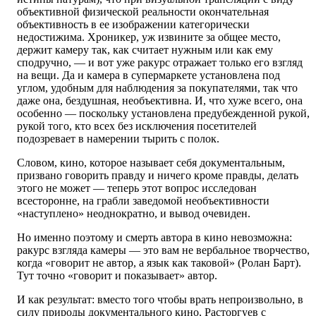
объективной физической реальности окончательная
объективность в ее изображении категорически
недостижима. Хроникер, уж извините за общее место,
держит камеру так, как считает нужным или как ему
сподручно, — и вот уже ракурс отражает только его взгляд
на вещи. Да и камера в супермаркете установлена под
углом, удобным для наблюдения за покупателями, так что
даже она, бездушная, необъективна. И, что хуже всего, она
особенно — поскольку установлена предубежденной рукой,
рукой того, кто всех без исключения посетителей
подозревает в намерении тырить с полок.
Словом, кино, которое называет себя документальным,
призвано говорить правду и ничего кроме правды, делать
этого не может — теперь этот вопрос исследован
всесторонне, на грабли заведомой необъективности
«наступлено» неоднократно, и вывод очевиден.
Но именно поэтому и смерть автора в кино невозможна:
ракурс взгляда камеры — это вам не вербальное творчество,
когда «говорит не автор, а язык как таковой» (Ролан Барт).
Тут точно «говорит и показывает» автор.
И как результат: вместо того чтобы врать непроизвольно, в
силу природы документального кино, Расторгуев с