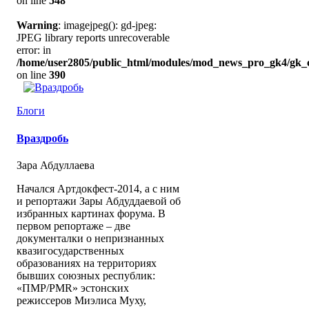
on line
548
Warning
: imagejpeg(): gd-jpeg:
JPEG library reports unrecoverable
error: in
/home/user2805/public_html/modules/mod_news_pro_gk4/gk_c
on line
390
Блоги
Враздробь
Зара Абдуллаева
Начался Артдокфест-2014, а с ним
и репортажи Зары Абдуддаевой об
избранных картинах форума. В
первом репортаже – две
документалки о непризнанных
квазигосударственных
образованиях на территориях
бывших союзных республик:
«ПМР/PMR» эстонских
режиссеров Миэлиса Муху,