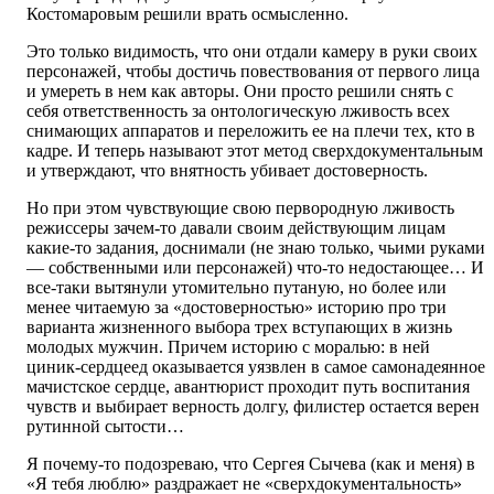
Костомаровым решили врать осмысленно.
Это только видимость, что они отдали камеру в руки своих
персонажей, чтобы достичь повествования от первого лица
и умереть в нем как авторы. Они просто решили снять с
себя ответственность за онтологическую лживость всех
снимающих аппаратов и переложить ее на плечи тех, кто в
кадре. И теперь называют этот метод сверхдокументальным
и утверждают, что внятность убивает достоверность.
Но при этом чувствующие свою первородную лживость
режиссеры зачем-то давали своим действующим лицам
какие-то задания, доснимали (не знаю только, чьими руками
— собственными или персонажей) что-то недостающее… И
все-таки вытянули утомительно путаную, но более или
менее читаемую за «достоверностью» историю про три
варианта жизненного выбора трех вступающих в жизнь
молодых мужчин. Причем историю с моралью: в ней
циник-сердцеед оказывается уязвлен в самое самонадеянное
мачистское сердце, авантюрист проходит путь воспитания
чувств и выбирает верность долгу, филистер остается верен
рутинной сытости…
Я почему-то подозреваю, что Сергея Сычева (как и меня) в
«Я тебя люблю» раздражает не «сверхдокументальность»