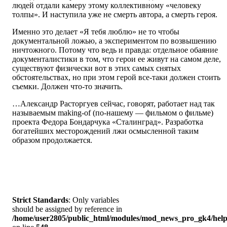
людей отдали камеру этому коллективному «человеку
толпы». И наступила уже не смерть автора, а смерть героя.
Именно это делает «Я тебя люблю» не то чтобы
документальной ложью, а экспериментом по возвышению
ничтожного. Потому что ведь и правда: отдельное обаяние
документалистики в том, что герои ее живут на самом деле,
существуют физически вот в этих самых снятых
обстоятельствах, но при этом герой все-таки должен стоить
съемки. Должен что-то значить.
…Александр Расторгуев сейчас, говорят, работает над так
называемым making-of (по-нашему — фильмом о фильме)
проекта Федора Бондарчука «Сталинград». Разработка
богатейших месторождений лжи осмысленной таким
образом продолжается.
Strict Standards
: Only variables
should be assigned by reference in
/home/user2805/public_html/modules/mod_news_pro_gk4/help