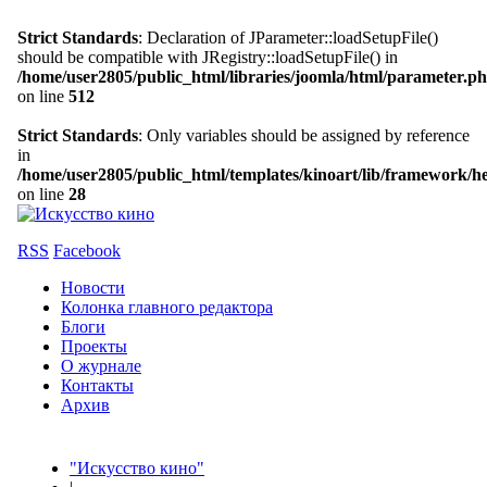
Strict Standards
: Declaration of JParameter::loadSetupFile()
should be compatible with JRegistry::loadSetupFile() in
/home/user2805/public_html/libraries/joomla/html/parameter.p
on line
512
Strict Standards
: Only variables should be assigned by reference
in
/home/user2805/public_html/templates/kinoart/lib/framework/h
on line
28
RSS
Facebook
Новости
Колонка главного редактора
Блоги
Проекты
О журнале
Контакты
Архив
"Искусство кино"