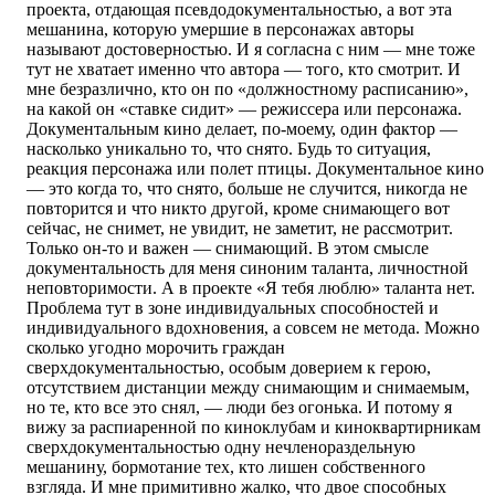
проекта, отдающая псевдодокументальностью, а вот эта
мешанина, которую умершие в персонажах авторы
называют достоверностью. И я согласна с ним — мне тоже
тут не хватает именно что автора — того, кто смотрит. И
мне безразлично, кто он по «должностному расписанию»,
на какой он «ставке сидит» — режиссера или персонажа.
Документальным кино делает, по-моему, один фактор —
насколько уникально то, что снято. Будь то ситуация,
реакция персонажа или полет птицы. Документальное кино
— это когда то, что снято, больше не случится, никогда не
повторится и что никто другой, кроме снимающего вот
сейчас, не снимет, не увидит, не заметит, не рассмотрит.
Только он-то и важен — снимающий. В этом смысле
документальность для меня синоним таланта, личностной
неповторимости. А в проекте «Я тебя люблю» таланта нет.
Проблема тут в зоне индивидуальных способностей и
индивидуального вдохновения, а совсем не метода. Можно
сколько угодно морочить граждан
сверхдокументальностью, особым доверием к герою,
отсутствием дистанции между снимающим и снимаемым,
но те, кто все это снял, — люди без огонька. И потому я
вижу за распиаренной по киноклубам и киноквартирникам
сверхдокументальностью одну нечленораздельную
мешанину, бормотание тех, кто лишен собственного
взгляда. И мне примитивно жалко, что двое способных