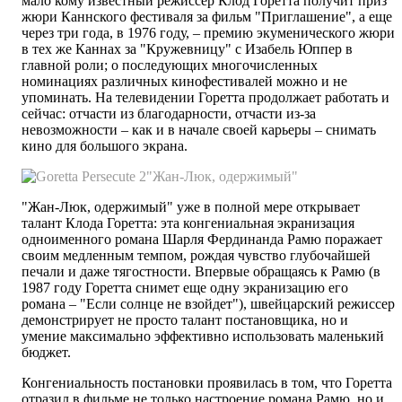
мало кому известный режиссер Клод Горетта получит приз
жюри Каннского фестиваля за фильм "Приглашение", а еще
через три года, в 1976 году, – премию экуменического жюри
в тех же Каннах за "Кружевницу" с Изабель Юппер в
главной роли; о последующих многочисленных
номинациях различных кинофестивалей можно и не
упоминать. На телевидении Горетта продолжает работать и
сейчас: отчасти из благодарности, отчасти из-за
невозможности – как и в начале своей карьеры – снимать
кино для большого экрана.
"Жан-Люк, одержимый"
"Жан-Люк, одержимый" уже в полной мере открывает
талант Клода Горетта: эта конгениальная экранизация
одноименного романа Шарля Фердинанда Рамю поражает
своим медленным темпом, рождая чувство глубочайшей
печали и даже тягостности. Впервые обращаясь к Рамю (в
1987 году Горетта снимет еще одну экранизацию его
романа – "Если солнце не взойдет"), швейцарский режиссер
демонстрирует не просто талант постановщика, но и
умение максимально эффективно использовать маленький
бюджет.
Конгениальность постановки проявилась в том, что Горетта
отразил в фильме не только настроение романа Рамю, но и