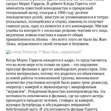
сыграл Морис Гаррель. В дебюте Клода Горетта этот
зачинатель известной кинодинастии и прекрасный
театральный актер, отыграв к 1966 году десятки
эпизодических ролей, зачастую не упоминавшихся в титрах
(посыльных, полицейских и отцов), наконец-то получает
главную роль, одну из немногих в его кинокарьере. Мягкая
улыбка на контрасте с несколько резкими чертами его лица,
медленная ломкая пластика и какая-то общая
пришибленность облика – без всего этого не было бы Жан-
Люка, затравленного своей печалью и безумием.
"Жан-Люк, одержимый"
Когда Морис Гаррель находится в кадре, то представляется,
что во всем мире есть только он один – это ощущение
присуще фильмам и других швейцарских режиссеров. Оно
почти материально, потому что родилось из объективных
условий работы телевизионной группы, минимальное
количество участников которой было равно трем: режиссер,
оператор с камерой и звукооператор с микрофонным
"журавлем". Рожденная бедностью кинопроизводства, эта
интимность невозможна в фильмах, где на одного актера
приходится пятьдесят человек, стоящих за камерой,
жующих бутерброды и обсуждающих вчерашний
бейсбольный матч. И эта интимность фильма Горетта