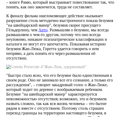
– книге Рамю, который выстраивает повествование так, что
понять, как оно закончится, труда не составляет.
К финалу фильма ошеломляющее действие оказывает
разрушение столь методично выстроенного показа безумия
"на швейцарский манер", безумия скорее присущего
Гёльдерлину, чем
Арто
. Размышляя о безумии, мы всегда
размышляем о чем-то другом, потому что оно всегда
неуловимо, никакие психиатрические классификации и
каталоги не могут его запечатлеть. Показывая историю
безумия Жан-Люка, Горетта удается говорить о нем
непрямо, а дать понять его через размышления об
отсутствии.
"Жан-Люк, одержимый"
"Быстро стало ясно, что его безумие было единственным в
своем роде. Оно не занимало все его сознание, а только его
рассуждения", – говорит закадровый голос о Жан-Люке,
который ходит по деревне с воображаемым ребенком.
Безумие "на швейцарский манер" характеризуется
невозможностью отсутствия; возможно, это и безумием
назвать сложно, так как вся жизнь человека – это бытие
рядом и вместе с отсутствием. Поэтому столь страшен
переход границы на территорию настоящего безумия, в