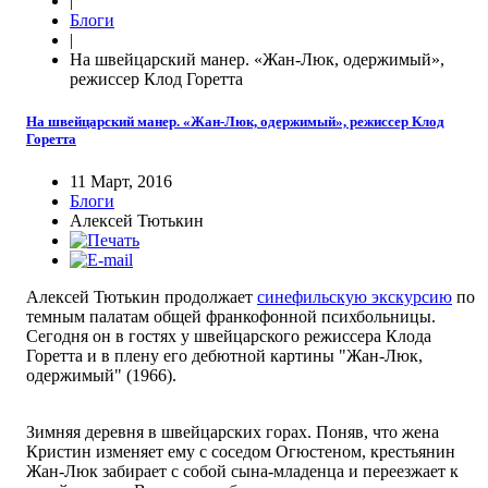
|
Блоги
|
На швейцарский манер. «Жан-Люк, одержимый»,
режиссер Клод Горетта
На швейцарский манер. «Жан-Люк, одержимый», режиссер Клод
Горетта
11 Март, 2016
Блоги
Алексей Тютькин
Алексей Тютькин продолжает
синефильскую экскурсию
по
темным палатам общей франкофонной психбольницы.
Сегодня он в гостях у швейцарского режиссера Клода
Горетта и в плену его дебютной картины "Жан-Люк,
одержимый" (1966).
Зимняя деревня в швейцарских горах. Поняв, что жена
Кристин изменяет ему с соседом Огюстеном, крестьянин
Жан-Люк забирает с собой сына-младенца и переезжает к