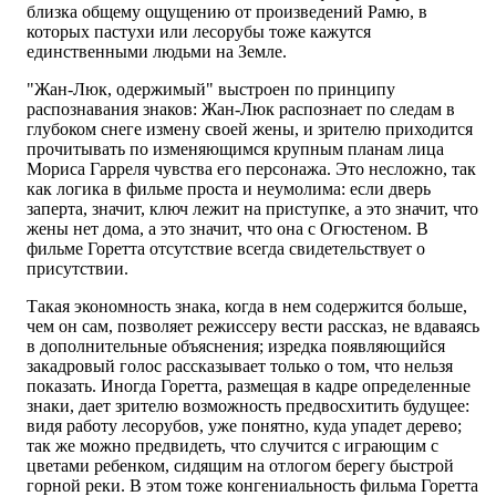
близка общему ощущению от произведений Рамю, в
которых пастухи или лесорубы тоже кажутся
единственными людьми на Земле.
"Жан-Люк, одержимый" выстроен по принципу
распознавания знаков: Жан-Люк распознает по следам в
глубоком снеге измену своей жены, и зрителю приходится
прочитывать по изменяющимся крупным планам лица
Мориса Гарреля чувства его персонажа. Это несложно, так
как логика в фильме проста и неумолима: если дверь
заперта, значит, ключ лежит на приступке, а это значит, что
жены нет дома, а это значит, что она с Огюстеном. В
фильме Горетта отсутствие всегда свидетельствует о
присутствии.
Такая экономность знака, когда в нем содержится больше,
чем он сам, позволяет режиссеру вести рассказ, не вдаваясь
в дополнительные объяснения; изредка появляющийся
закадровый голос рассказывает только о том, что нельзя
показать. Иногда Горетта, размещая в кадре определенные
знаки, дает зрителю возможность предвосхитить будущее:
видя работу лесорубов, уже понятно, куда упадет дерево;
так же можно предвидеть, что случится с играющим с
цветами ребенком, сидящим на отлогом берегу быстрой
горной реки. В этом тоже конгениальность фильма Горетта