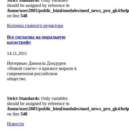
Strict Standards
: Only variables
should be assigned by reference in
/home/user2805/public_html/modules/mod_news_pro_gk4/help
on line
548
Колонка главного редактора
Все согласны на моральную
катастрофу
14.11.2011
Интервью Даниила Дондурея
«Новой газете» о кризисе морали в
современном российском
обществе.
Strict Standards
: Only variables
should be assigned by reference in
/home/user2805/public_html/modules/mod_news_pro_gk4/help
on line
548
Новости