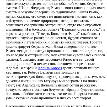
писательскую стратегию показа обычной жизни, безумия и
смерти. Шарль Фердинанд Рамю в своих книгах показывает
смерть и безумие совершенно будничными. Читая Рамю,
нельзя сказать, что смерть не принадлежит жизни: она, как
и безумие, – явление природное, которое писатель
описывает совершенно отстраненно, будто бы с огромной
дистанции. И в большом романе "Великий страх в горах", и
коротком рассказе "Смерть Большого Фавра" такой показ
пугает и глубоко ранит, но он честен, будучи очищен от
различных патетических и романтических плевел. Горетта
демонстрирует безумие Жан-Люка совершенно в стиле
Рамю, методично следуя продвижению сюжета и детально,
но холодно и отстраненно, запечатлевая чувства всех героев
фильма. Сумасшествие персонажа Рамю пугает своей
"природностью" и неким спокойствием: так реальные
Адольф Вёльфли и
Алоиза Корбаз
десятилетиями пишут
картины; так Роберт Вальзер сам приходит в
психиатрическую больницу, где проведет двадцать семь лет,
до конца жизни чинно татуируя микрограммы на полях
газет; так Адельхайд Дюванель пишет сотни рассказов,
воздух которых пропитан безумием. Вряд ли будет слишком
большим обобщением сказать, что не швейцарцы сходят с
ума, а безумие само проникает в них со всех сторон.
Несомненно, огромной удачей явилось то, что Жан-Люка