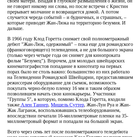
своей матери. Впадая в глубокие размышления о жизни, он
не говорит никому ни слова, но после встречи с Кристин
прерывает молчание и возвращается домой. А потом
случается череда событий – и будничных, и страшных, –
которые приводят Жан-Люка на территорию безумия. И
дальше.
В 1966 году Клод Горетта снимает свой полнометражный
дебют "Жан-Люк, одержимый" – пока еще для романдского
(франкоговорящего) телевидения, а не для большого экрана
(только через четыре года он снимет для кинопроката
фильм "Безумец"). Впрочем, для молодых швейцарских
кинематографистов попадание в кинотеатр на первых
порах было не столь важно: большинство из них работало
на Телевидении Романдской Швейцарии, предоставлявшем
режиссерам оборудование для съемок, возможность
покупать черно-белую пленку 16 мм и таким образом
позволившем начать свои кинокарьеры. Участники
"Группы 5", в которую, помимо Клода Горетта, входили
также
Ален Таннер
,
Мишель Суттер
, Жан-Луи Руа и Жан-
Жак Лагранж, воспользовавшись телеоборудованием,
впоследствии печатали 16-миллиметровые пленки на 35-
миллиметровый формат и попадали на большой экран.
Всего через семь лет после полнометражного теледебюта