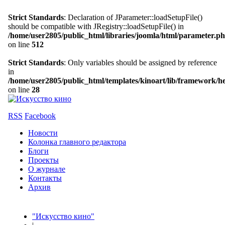
Strict Standards
: Declaration of JParameter::loadSetupFile()
should be compatible with JRegistry::loadSetupFile() in
/home/user2805/public_html/libraries/joomla/html/parameter.p
on line
512
Strict Standards
: Only variables should be assigned by reference
in
/home/user2805/public_html/templates/kinoart/lib/framework/h
on line
28
RSS
Facebook
Новости
Колонка главного редактора
Блоги
Проекты
О журнале
Контакты
Архив
"Искусство кино"