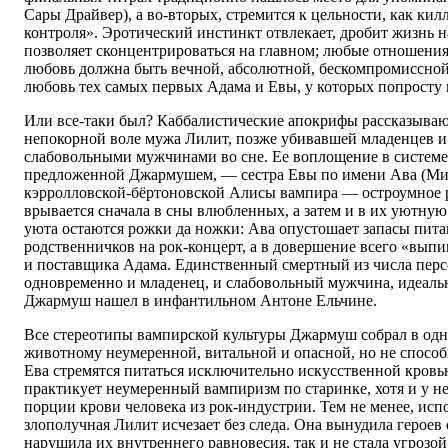
Сары Драйвер), а во-вторых, стремится к цельности, как кил
контроля». Эротический инстинкт отвлекает, дробит жизнь н
позволяет сконцентрироваться на главном; любые отношения
любовь должна быть вечной, абсолютной, бескомпромиссно
любовь тех самых первых Адама и Евы, у которых попросту 
Или все-таки был? Каббалистические апокрифы рассказыва
непокорной воле мужа Лилит, позже убивавшей младенцев и
слабовольными мужчинами во сне. Ее воплощение в системе
предложенной Джармушем, — сестра Евы по имени Ава (Миа 
кэрролловской-бёртоновской Алисы вампира — остроумное р
врывается сначала в сны влюбленных, а затем и в их уютную
уюта остаются рожки да ножки: Ава опустошает запасы пита
родственничков на рок-концерт, а в довершение всего «вып
и поставщика Адама. Единственный смертный из числа пер
одновременно и младенец, и слабовольный мужчина, идеаль
Джармуш нашел в инфантильном Антоне Ельчине.
Все стереотипы вампирской культуры Джармуш собрал в одно
животному неумеренной, витальной и опасной, но не способ
Ева стремятся питаться исключительно искусственной кровью
практикует неумеренный вампиризм по старинке, хотя и у н
порции крови человека из рок-индустрии. Тем не менее, исп
злополучная Лилит исчезает без следа. Она вынудила героев 
нарушила их внутреннего равновесия, так и не стала угрозо