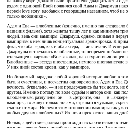
на чашку кофе. Должно было пройти еще двадцать лет и с де
рядом с одинокой Евой появился свой Адам и Джармуш након
первой love story, вдобавок с говорящим названием, чтоб не
только любовники».
Адам и Ева — влюбленные (конечно, именно так следовало бы
названия фильма), хотя женаты тыщу лет и как минимум триж
людей, ведь они вампиры. Джармуш, однако, снимал в перву
вампиризм в нем лишь концептуальная аранжировка. К приме
факт, что оба героя, как и оба актера, — англичане. И если 
Джармуша встречались влюбленные, то непременно были не
итальянцев в картине «Вне закона», пара туристов-японцев 
Влюб­ленные — всегда иностранцы, немного инопланетяне в
У них иной состав крови, как у вампиров.
Необходимый парадокс любой хорошей истории любви в том,
быть и счастливы, и несчастны одновременно. Адам и Ева 
вечность, буквально, — и не продержались бы так долго, не 
другом. Именно потому по воле судьбы и автора они, как п
влюбленным, разлучены: он — в Детройте, она — в Танжере
вампиры, то живут только ночами, страшатся чужаков, скры
счастье от мира. Но чем в этом отношении вампиры так уж с
любых других влюбленных? Их ночи прекраснее наших дней
Ночью, а действие фильма происходит исключительно в темно
вампиры черно-белы: подобно ранним картинам Джармуша,