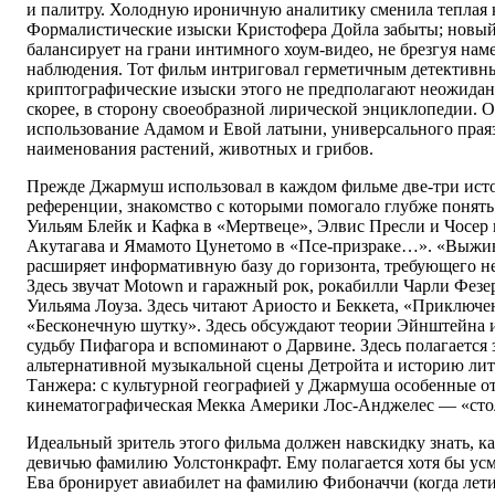
и палитру. Холодную ироничную аналитику сменила теплая 
Формалистические изыски Кристофера Дойла забыты; новый
балансирует на грани интимного хоум-видео, не брезгуя на
наблюдения. Тот фильм интриговал герметичным детектив
криптографические изыски этого не предполагают неожиданн
скорее, в сторону своеобразной лирической энцикло­педии. 
использование Адамом и Евой латыни, универсального прая
наименования растений, животных и грибов.
Прежде Джармуш использовал в каждом фильме две-три ист
референции, знакомство с которыми помогало глубже понять
Уильям Блейк и Кафка в «Мертвеце», Элвис Пресли и Чосер 
Акутагава и Ямамото Цунетомо в «Псе-призраке…». «Выжи
расширяет информативную базу до горизонта, требующего н
Здесь звучат Motown и гаражный рок, рокабилли Чарли Фезе
Уильяма Лоуза. Здесь читают Ариосто и Беккета, «Приключе
«Бесконечную шутку». Здесь обсуждают теории Эйнштейна 
судьбу Пифагора и вспоминают о Дарвине. Здесь полагается
альтернативной музыкальной сцены Детройта и историю ли
Танжера: с культурной географией у Джармуша особенные о
кинематографическая Мекка Америки Лос-Анджелес — «стол
Идеальный зритель этого фильма должен навскидку знать, к
девичью фамилию Уолстонкрафт. Ему полагается хотя бы усм
Ева бронирует авиабилет на фамилию Фибоначчи (когда летит