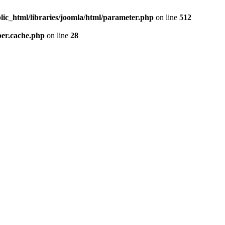
lic_html/libraries/joomla/html/parameter.php
on line
512
per.cache.php
on line
28