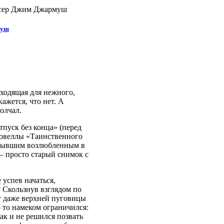
иссер Джим Джармуш
муш
дходящая для нежного,
жется, что нет. А
олчал.
тпуск без конца» (перед
 новеллы «Таинственного
о бывшим возлюбленным в
 просто старый снимок с
 успев начаться,
 Скользнув взглядом по
т даже верхней пуговицы
 то намеком ограничился:
ак и не решился позвать