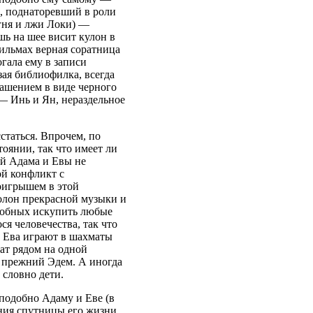
, поднаторевший в роли
огня и лжи Локи) —
шь на шее висит кулон в
фильмах верная соратница
гала ему в записи
зая библиофилка, всегда
рашением в виде черного
 — Инь и Ян, нераздельное
статься. Впрочем, по
тоянии, так что имеет ли
й Адама и Евы не
ой конфликт с
оигрышем в этой
полон прекрасной музыки и
особных искупить любые
я человечества, так что
и Ева играют в шахматы
жат рядом на одной
 прежний Эдем. А ­иногда
 словно дети.
подобно Адаму и Еве (в
ния спутницы его жизни