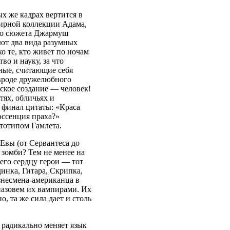
х же кадрах вертится в
ширной коллекции Адама,
то сюжета Джармуш
ют два вида разумных
о те, кто живет по ночам
во и науку, за что
ные, считающие себя
 вроде дружелюбного
рское создание — человек!
тях, обличьях и
 финал цитаты: «Краса
эссенция праха?»
ототипом Гамлета.
Евы (от Серван­теса до
зомби? Тем не менее на
его сердцу герои — тот
нка, Гитара, Скрипка,
несмена-американца в
назовем их вампирами. Их
, та же сила дает и столь
радикально меняет язык