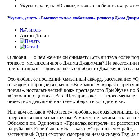
|
Укусить, уснуть. «Выживут только любовники», реж
Укусить, уснуть. «Выживут только любовники», режиссер Джим Джар
№7, июль
Антон Долин
О любви — о чем же еще он снимает? Есть ли тема более по
тонкого, меланхоличного Джима Джармуша? На расстоянии ка
приблизишься — диву дашься: о любви-то Джармуш всегда м
Эхо любви, ее последний смазанный аккорд, расставание: «О
отъездом попрощайся), зачин «Вне закона», вторая и третья
поезда», ностальгический вояж престарелого Дон Жуана п
«Сломанных цветах». А в «Псе-призраке…» и того меньше —
безвестной девушкой на стене хибары героя-одиночки.
Или другое, как в «Мертвеце»: любовь, которая кончилась, не
прерванная одним выстрелом. А может, не начиналась вовсе?
Обнаженной, Одиночка в «Пределах контроля» не расстегне
на рубашке. Если был намек — как в «Страннее, чем рай», —
застенчивый Эдди смотрел-смотрел на независимую Еву, да т