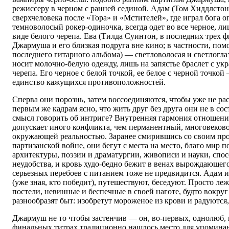
режиссеру в черном с ранней сединой. Адам (Том Хиддлстон
сверхчеловека после «Тора» и «Мстителей», где играл бога 
темноволосый рокер-одиночка, всегда одет во все черное, ли
виде белого черепа. Ева (Тилда Суинтон, в последних трех 
Джармуша и его близкая подруга вне кино; в частности, помо
последнего гитарного альбома) — светловолосая и светлогла
носит молочно-белую одежду, лишь на запястье браслет с ук
черепа. Его черное с белой точкой, ее белое с черной точкой
единство кажущихся противоположностей.
Сперва они порознь, затем воссоединяются, чтобы уже не рас
первым же кадрам ясно, что жить друг без друга они не в сос
смысл говорить об интриге? Внутренняя гармония отношени
допускает иного конфликта, чем перманентный, многовеков
окружающей реальностью. Заранее смирившись со своим пр
партизанской войне, они бегут с места на место, благо мир 
архитектуры, поэзии и драматургии, живописи и науки, сп
неудобства, и кровь худо-бедно бежит в венах вырождающегос
серьезных перебоев с питанием тоже не предвидится. Адам 
(уже зная, кто победит), путешествуют, беседуют. Просто ле
постели, невинные и беспечные в своей наготе, будто вокруг
разнообразят быт: изобретут мороженое из крови и радуются,
Джармуш не то чтобы застенчив — он, во-первых, однолюб, 
финальных титрах традиционно нашлось место для упомина