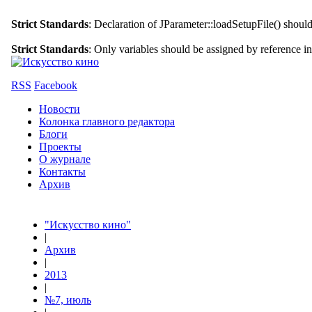
Strict Standards
: Declaration of JParameter::loadSetupFile() shoul
Strict Standards
: Only variables should be assigned by reference i
RSS
Facebook
Новости
Колонка главного редактора
Блоги
Проекты
О журнале
Контакты
Архив
"Искусство кино"
|
Архив
|
2013
|
№7, июль