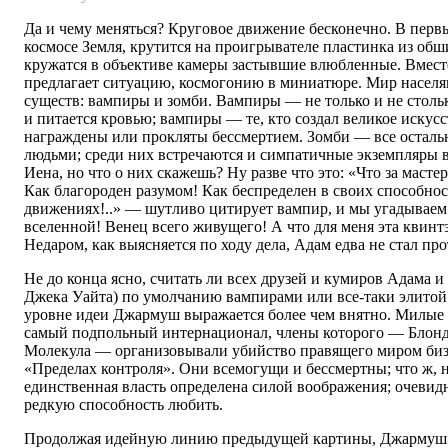
Да и чему меняться? Круговое движение бесконечно. В первы
космосе Земля, крутится на проигрывателе пластинка из об
кружатся в объективе камеры застывшие влюбленные. Вмес
предлагает ситуацию, космогонию в миниатюре. Мир населя
существ: вампиры и зомби. Вампиры — не только и не стольк
и питается кровью; вампиры — те, кто создал великое искусст
награждены или прокляты бессмертием. Зомби — все осталь
людьми; среди них встречаются и симпатичные экземпляры
Иена, но что о них скажешь? Ну разве что это: «Что за масте
Как благороден разумом! Как беспределен в своих способнос
движениях!..» — шутливо цитирует вампир, и мы угадываем
вселенной! Венец всего живущего! А что для меня эта квинт
Недаром, как выясняется по ходу дела, Адам едва не стал пр
Не до конца ясно, считать ли всех друзей и кумиров Адама и 
Джека Уайта) по умолчанию вампирами или все-таки элитой 
уровне идеи Джармуш выражается более чем внятно. Милые 
самый подпольный интернационал, члены которого — Блонди
Молекула — организовывали убийство правящего миром биз
«Пределах контроля». Они всемогущи и бессмертны; что ж, 
единственная власть определена силой воображения; очевидно
редкую способность любить.
Продолжая идейную линию предыдущей картины, Джармуш 