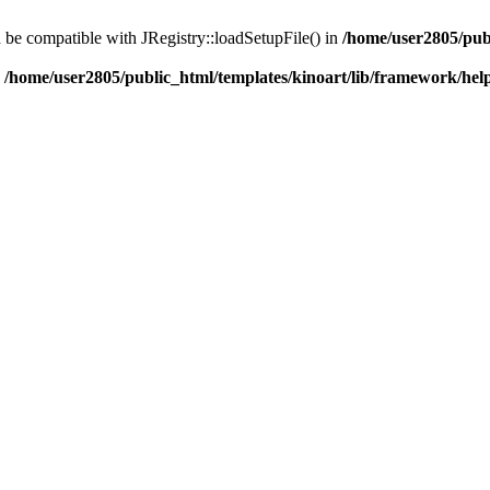
d be compatible with JRegistry::loadSetupFile() in
/home/user2805/pub
n
/home/user2805/public_html/templates/kinoart/lib/framework/hel