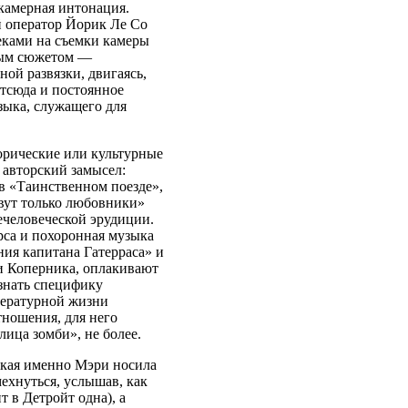
камерная интонация.
 оператор Йорик Ле Со
меками на съемки камеры
ным сюжетом —
ой развязки, двигаясь,
Отсюда и постоянное
зыка, служащего для
орические или культурные
 авторский замысел:
в «Таинственном поезде»,
вут только любовники»
ечеловеческой эрудиции.
рса и похоронная музыка
ния капитана Гатерраса» и
и Коперника, оплакивают
 знать специфику
тературной жизни
тношения, для него
ица зомби», не более.
акая именно Мэри носила
ехнуться, услышав, как
 в Детройт одна), а