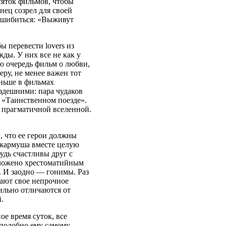
сяток фильмов, чтобы
ец созрел для своей
 ошибиться: «Выживут
 перевести lovers из
ды. У них все не как у
ю очередь фильм о любви,
ру, не менее важен тот
раньше в фильмах
здешними: пара чудаков
в «Таинственном поезде».
 прагматичной вселенной.
 что ее герои должны
Джармуша вместе целую
будь счастливы друг с
оложено хрестоматийным
. И заодно — гонимы. Раз
вают свое непрочное
ильно отличаются от
.
е время суток, все
 подобно ему самому —