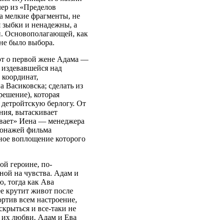
лер из «Пределов
а мелкие фрагменты, не
 зыбки и ненадежны, а
й. Основополагающей, как
не было выбора.
ют о первой жене Адама —
 издевавшейся над
 координат,
Васиковска; сделать из
ешение), которая
 детройтскую берлогу. От
ния, вытаскивает
ивает» Иена — менеджера
сонажей фильма
ное воплощение которого
й героине, по-
ной на чувства. Адам и
, тогда как Ава
ее крутит живот после
ортив всем настроение,
скрыться и все-таки не
й их любви. Адам и Ева