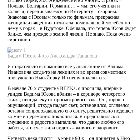
В Нью-Йорке, Лос-Анджелесе и во многих странах –
Польше, Болгарии, Германии… – мы, его ученики и
коллеги, переписываемся по Интернету – скорбим.
Знакомая с Юсовым только по фильмам, прекрасная
женщина-священник отчитала поминальный молебен по
нему в горах – в Вудстоке. Обещала, что теперь Юсов будет
ближе, чем прежде в земной жизни. Не знаю. Пока очень
сиротливо.
Вадим Юсов.
Фото Александра
Тананова
Я старательно вспоминаю все услышанное от Вадима
Ивановича когда-то на лекциях и во время совместных
прогулок по Нью-Йорку. И спешу поделиться.
В начале 70-х студентка ВГИКа, я просияла, впервые
увидев Вадима Юсова вблизи – в коридоре четвертого
этажа, неподалеку от просмотрового зала. Он, хорошо
ощущающий, откуда падает свет, остановился, огляделся,
оставил сопровождавшую его свиту, решительно подошел
ко мне и церемонно поклонился. Я представилась и
смущенно и радостно выпалила, что давно люблю его
работы, что счастлива видеть – живого и здорового.
Четверть века спустя – в конце 90-х – он прилетел в Нью-