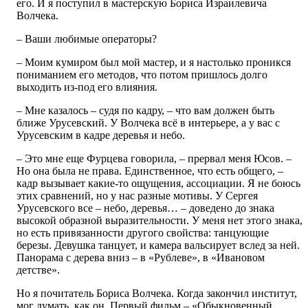
его. И я поступил в мастерскую Бориса Израилевича
Волчека.
– Ваши любимые операторы?
– Моим кумиром был мой мастер, и я настолько проникся
пониманием его методов, что потом пришлось долго
выходить из-под его влияния.
– Мне казалось – судя по кадру, – что вам должен быть
ближе Урусевский. У Волчека всё в интерьере, а у вас с
Урусевским в кадре деревья и небо.
– Это мне еще Фурцева говорила, – прервал меня Юсов. –
Но она была не права. Единственное, что есть общего, –
кадр вызывает какие-то ощущения, ассоциации. Я не боюсь
этих сравнений, но у нас разные мотивы. У Сергея
Урусевского все – небо, деревья… – доведено до знака
высокой образной выразительности. У меня нет этого знака,
но есть привязанности другого свойства: танцующие
березы. Девушка танцует, и камера вальсирует вслед за ней.
Панорама с дерева вниз – в «Рублеве», в «Ивановом
детстве».
Но я почитатель Бориса Волчека. Когда закончил институт,
мог думать, как он. Первый фильм – «Обыкновенный