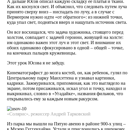
А дальше Юсов описал каждую складку ее платья и ткани.
Как их коснулся свет. И объяснил, что следовать путем луча
принято сверху вниз – ниспадать по лучу, а в случае с
Вермеером нужно идти «от обратного»: из нижней точки,
куда упал свет, подняться вверх и нащупать источник света.
Он все восхищался, что задача художника, стоящего перед
холстом, совпадает с задачей героини, живущей на холсте:
им одинаково важен этот луч и этот свет. И внимание их
обоих одинаково сфокусировано в одной – общей – точке,
на кончиках пальцев кружевницы.
Этот урок Юсова я не забуду.
Кинематографист до мозга костей, он, как ребенок, гулял по
Центральному парку Манхэттена и узнавал картинки,
кадрики. Зажмуривался, припоминая, как это выглядело на
экране, потом присаживался, искал угол и точку, находил и
выкрикивал, словно в «Угадайке», названия фильмов, что
открывались ему за каждым новым ракурсом.
«Солярис»,
режиссер
Андрей
Тарковский
Из парка мы вышли на Пятую авеню в районе 900-х улиц –
к Музею Гуггенхайма. Устали и прислонились к широкому