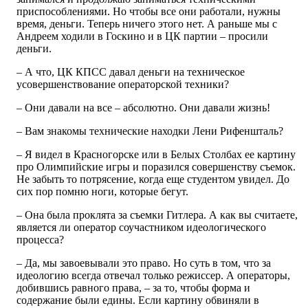
приспособлениями. Но чтобы все они работали, нужны
время, деньги. Теперь ничего этого нет. А раньше мы с
Андреем ходили в Госкино и в ЦК партии – просили
деньги.
– А что, ЦК КПСС давал деньги на техническое
усовершенствование операторской техники?
– Они давали на все – абсолютно. Они давали жизнь!
– Вам знакомы технические находки Лени Рифеншталь?
– Я видел в Красногорске или в Белых Столбах ее картину
про Олимпийские игры и поразился совершенству съемок.
Не забыть то потрясение, когда еще студентом увидел. До
сих пор помню ноги, которые бегут.
– Она была проклята за съемки Гитлера. А как вы считаете,
является ли оператор соучастником идеологического
процесса?
– Да, мы завоевывали это право. Но суть в том, что за
идеологию всегда отвечал только режиссер. А операторы,
добившись равного права, – за то, чтобы форма и
содержание были едины. Если картину обвиняли в