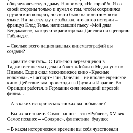
общечеловеческую драму. Например, «Не горюй!». Я со
своей стороны только и думал о том, чтобы сохранился
грузинский колорит, но снято было на понятном всем
языке. Ни на секунду не забывал, что автор истории –
француз Клод Телье, написавший пьесу «Мой дядя
Бенджамен», которую экранизировал Данелия по сценарию
Габриадзе.
– Сколько всего национальных кинематографий вы
создали?
– Давайте считать... С Татьяной Березанцевой в
Таджикистане мы сделали балет «Лейли и Меджнун» по
Низами. Еще я снял мексиканское кино «Красные
колокола». «Паспорт» Гии Данелия – не вполне еврейское
кино. Действие там происходит в Грузии и Израиле. Во
Франции работал, в Германии снял немецкий игровой
фильм...
– А в каких исторических эпохах вы побывали?
– Вы их все знаете. Самое раннее – это «Рублев», XV век.
Самое позднее – «Солярис», фантастика, будущее.
– В каком историческом времени вы себя чувствовали