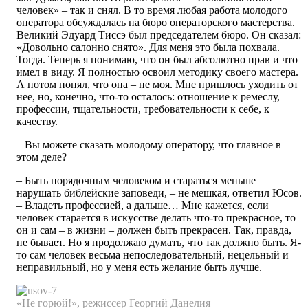
человек» – так и снял. В то время любая работа молодого
оператора обсуждалась на бюро операторского мастерства.
Великий Эдуард Тиссэ был председателем бюро. Он сказал:
«Довольно салонно снято». Для меня это была похвала.
Тогда. Теперь я понимаю, что он был абсолютно прав и что
имел в виду. Я полностью освоил методику своего мастера.
А потом понял, что она – не моя. Мне пришлось уходить от
нее, но, конечно, что-то осталось: отношение к ремеслу,
профессии, тщательности, требовательности к себе, к
качеству.
– Вы можете сказать молодому оператору, что главное в
этом деле?
– Быть порядочным человеком и стараться меньше
нарушать библейские заповеди, – не мешкая, ответил Юсов.
– Владеть профессией, а дальше… Мне кажется, если
человек старается в искусстве делать что-то прекрасное, то
он и сам – в жизни – должен быть прекрасен. Так, правда,
не бывает. Но я продолжаю думать, что так должно быть. Я-
то сам человек весьма непоследовательный, нецельный и
неправильный, но у меня есть желание быть лучше.
«Не горюй!»,
режиссер
Георгий
Данелия