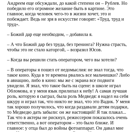
Андреем еще обсуждали, до какой степени он – Рублев. Но
победило его огромное желание быть в картине. Это
главное, когда человек чего-то в жизни хочет, это и
побеждает. Ведь не зря в искусстве говорят: «Труд, труд и
труд».
– Божий дар еще необходим, – добавила я.
– А что Божий дар без труда, без тренинга? Нужна страсть,
чтобы это не стало каторгой, – возразил Юсов.
– Когда вы решили стать оператором, чего вы хотели?
– В операторы я пошел от недомыслия: не знал тогда, что
такое кино. Куда в те времена рвались все мальчишки? Либо
в авиацию, либо в кино: мы же с экрана все подвиги
увидели. Я знал, что такое быть на сцене: в школе играл
Обломова, и у меня язык прилипал к небу! А самая лучшая
роль, которую я сыграл, была роль Медведя: я надел на себя
шкуру и играл так, что никто не знал, что это Вадик. У меня
так хорошо получилось, что когда раздавали детям подарки,
то Медведю дать забыли: он же настоящий! Я так плакал...
Так что в актеры не рискнул, режиссером показалось очень
ответственно, а вот оператором – это было ближе. И
главное: у отца был до войны фотоаппарат. Он давал мне