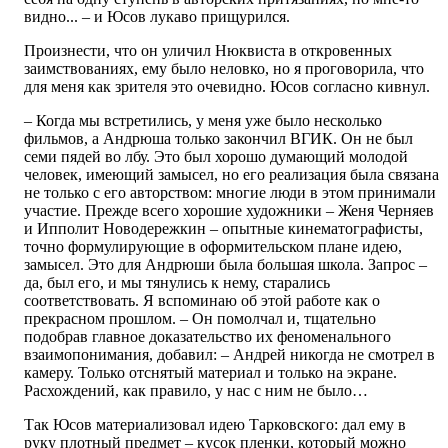
видно... – и Юсов лукаво прищурился.
Произнести, что он уличил Нюквиста в откровенных
заимствованиях, ему было неловко, но я проговорила, что
для меня как зрителя это очевидно. Юсов согласно кивнул.
– Когда мы встретились, у меня уже было несколько
фильмов, а Андрюша только закончил ВГИК. Он не был
семи пядей во лбу. Это был хорошо думающий молодой
человек, имеющий замысел, но его реализация была связана
не только с его авторством: многие люди в этом принимали
участие. Прежде всего хорошие художники – Женя Черняев
и Ипполит Новодережкин – опытные кинематографисты,
точно формулирующие в оформительском плане идею,
замысел. Это для Андрюши была большая школа. Запрос –
да, был его, и мы тянулись к нему, старались
соответствовать. Я вспоминаю об этой работе как о
прекрасном прошлом. – Он помолчал и, тщательно
подобрав главное доказательство их феноменального
взаимопонимания, добавил: – Андрей никогда не смотрел в
камеру. Только отснятый материал и только на экране.
Расхождений, как правило, у нас с ним не было…
Так Юсов материализовал идею Тарковского: дал ему в
руку плотный предмет – кусок пленки, который можно