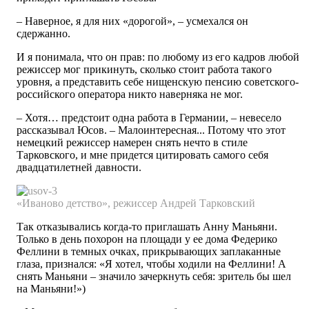
– Наверное, я для них «дорогой», – усмехался он
сдержанно.
И я понимала, что он прав: по любому из его кадров любой
режиссер мог прикинуть, сколько стоит работа такого
уровня, а представить себе нищенскую пенсию советского-
российского оператора никто наверняка не мог.
– Хотя… предстоит одна работа в Германии, – невесело
рассказывал Юсов. – Малоинтересная... Потому что этот
немецкий режиссер намерен снять нечто в стиле
Тарковского, и мне придется цитировать самого себя
двадцатилетней давности.
«Иваново
детство»,
режиссер
Андрей
Тарковский
Так отказывались когда-то приглашать Анну Маньяни.
Только в день похорон на площади у ее дома Федерико
Феллини в темных очках, прикрывающих заплаканные
глаза, признался: «Я хотел, чтобы ходили на Феллини! А
снять Маньяни – значило зачеркнуть себя: зритель бы шел
на Маньяни!»)