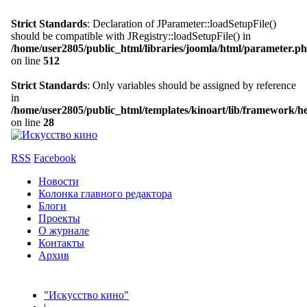
Strict Standards
: Declaration of JParameter::loadSetupFile()
should be compatible with JRegistry::loadSetupFile() in
/home/user2805/public_html/libraries/joomla/html/parameter.p
on line
512
Strict Standards
: Only variables should be assigned by reference
in
/home/user2805/public_html/templates/kinoart/lib/framework/h
on line
28
RSS
Facebook
Новости
Колонка главного редактора
Блоги
Проекты
О журнале
Контакты
Архив
"Искусство кино"