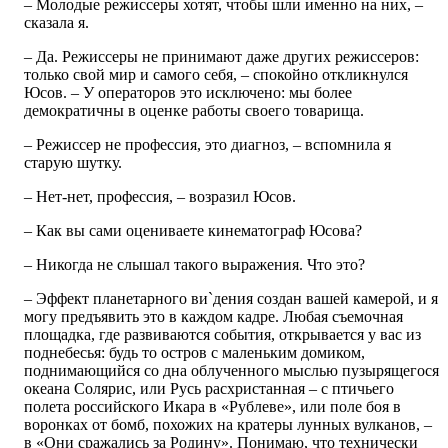
– Молодые режиссеры хотят, чтобы шли именно на них, –
сказала я.
– Да. Режиссеры не принимают даже других режиссеров:
только свой мир и самого себя, – спокойно откликнулся
Юсов. – У операторов это исключено: мы более
демократичны в оценке работы своего товарища.
– Режиссер не профессия, это диагноз, – вспомнила я
старую шутку.
– Нет-нет, профессия, – возразил Юсов.
– Как вы сами оцениваете кинематограф Юсова?
– Никогда не слышал такого выражения. Что это?
– Эффект планетарного ви`дения создан вашей камерой, и я
могу предъявить это в каждом кадре. Любая съемочная
площадка, где развиваются события, открывается у вас из
поднебесья: будь то остров с маленьким домиком,
поднимающийся со дна облученного мыслью пузырящегося
океана Солярис, или Русь расхристанная – с птичьего
полета российского Икара в «Рублеве», или поле боя в
воронках от бомб, похожих на кратеры лунных вулканов, –
в «Они сражались за Родину». Понимаю, что технически