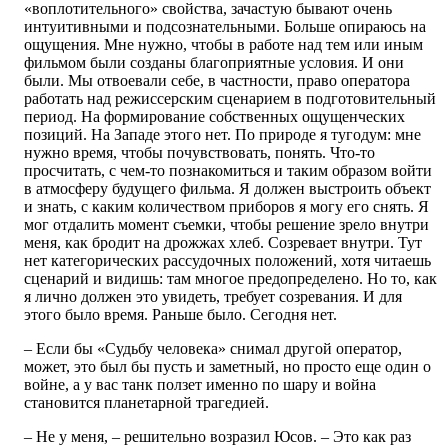
«воплотительного» свойства, зачастую бывают очень
интуитивными и подсознательными. Больше опираюсь на
ощущения. Мне нужно, чтобы в работе над тем или иным
фильмом были созданы благоприятные условия. И они
были. Мы отвоевали себе, в частности, право оператора
работать над режиссерским сценарием в подготовительный
период. На формирование собственных ощущенческих
позиций. На Западе этого нет. По природе я тугодум: мне
нужно время, чтобы почувствовать, понять. Что-то
просчитать, с чем-то познакомиться и таким образом войти
в атмосферу будущего фильма. Я должен выстроить объект
и знать, с каким количеством приборов я могу его снять. Я
мог отдалить момент съемки, чтобы решение зрело внутри
меня, как бродит на дрожжах хлеб. Созревает внутри. Тут
нет категорических рассудочных положений, хотя читаешь
сценарий и видишь: там многое предопределено. Но то, как
я лично должен это увидеть, требует созревания. И для
этого было время. Раньше было. Сегодня нет.
– Если бы «Судьбу человека» снимал другой оператор,
может, это был бы пусть и заметный, но просто еще один о
войне, а у вас танк ползет именно по шару и война
становится планетарной трагедией.
– Не у меня, – решительно возразил Юсов. – Это как раз