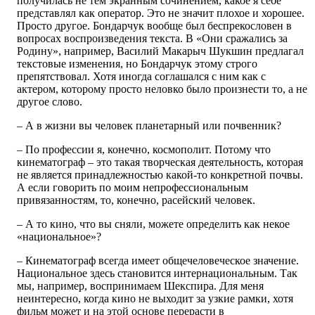
получилась не тем экранным сочинением, какое я себе
представлял как оператор. Это не значит плохое и хорошее.
Просто другое. Бондарчук вообще был беспрекословен в
вопросах воспроизведения текста. В «Они сражались за
Родину», например, Василий Макарыч Шукшин предлагал
текстовые изменения, но Бондарчук этому строго
препятствовал. Хотя иногда соглашался с ним как с
актером, которому просто неловко было произнести то, а не
другое слово.
– А в жизни вы человек планетарный или почвенник?
– По профессии я, конечно, космополит. Потому что
кинематограф – это такая творческая деятельность, которая
не является принадлежностью какой-то конкретной почвы.
А если говорить по моим непрофессиональным
привязанностям, то, конечно, расейский человек.
– А то кино, что вы сняли, можете определить как некое
«национальное»?
– Кинематограф всегда имеет общечеловеческое значение.
Национальное здесь становится интернациональным. Так
мы, например, воспринимаем Шекспира. Для меня
неинтересно, когда кино не выходит за узкие рамки, хотя
фильм может и на этой основе перерасти в