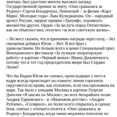
знатоки, был удостоен многих высоких наград:
Государственной премии за ленту «Они сражались за
Родину» Сергея Бондарчука, Ленинской – за фильм «Карл
Маркс. Молодые годы» Льва Кулиджанова. Он – народный
артист России, лауреат премии «Триумф», огромного
множества других. Орден «За заслуги перед Отечеством»,
как он объяснил мне, получил «за всю советскую жизнь».
– Не могу сказать, что я принимаю награды через силу, – без
смущения добавил Юсов. – Нет. Я все брал с
удовольствием. Но больше всего я ценю Специальный приз
Венецианского фестиваля «За лучшую операторскую
работу» в картине «Черный монах» Ивана Дыховичного,
потому что в тот год председателем жюри был Серджо
Леоне!
Что бы Вадим Юсов ни снимал, происходящее у него в
кадре всегда происходит на планете: линия горизонта
скругляется по краям, как положено, если она проложена на
шаре. Так было с улицами Москвы в картине Георгия
Данелия «Я шагаю по Москве», во всех бескрайних полях
Андрея Тарковского – в «Ивановом детстве», «Андрее
Рублеве», «Солярисе», но более всего открылось в сценах
боев, снятых с птичьего полета в «Они сражались за
Родину» Бондарчука, когда танки медленно поползли по