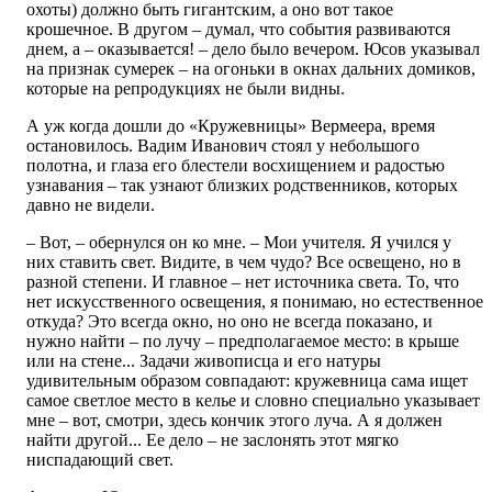
охоты) должно быть гигантским, а оно вот такое
крошечное. В другом – думал, что события развиваются
днем, а – оказывается! – дело было вечером. Юсов указывал
на признак сумерек – на огоньки в окнах дальних домиков,
которые на репродукциях не были видны.
А уж когда дошли до «Кружевницы» Вермеера, время
остановилось. Вадим Иванович стоял у небольшого
полотна, и глаза его блестели восхищением и радостью
узнавания – так узнают близких родственников, которых
давно не видели.
– Вот, – обернулся он ко мне. – Мои учителя. Я учился у
них ставить свет. Видите, в чем чудо? Все освещено, но в
разной степени. И главное – нет источника света. То, что
нет искусственного освещения, я понимаю, но естественное
откуда? Это всегда окно, но оно не всегда показано, и
нужно найти – по лучу – предполагаемое место: в крыше
или на стене... Задачи живописца и его натуры
удивительным образом совпадают: кружевница сама ищет
самое светлое место в келье и словно специально указывает
мне – вот, смотри, здесь кончик этого луча. А я должен
найти другой... Ее дело – не заслонять этот мягко
ниспадающий свет.