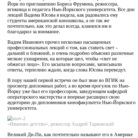
Йорк по приглашению Бориса Фрумина, режиссера,
вгиковца и педагога Нью-Йоркского университета. Все дни
лекций Вадима Юсова я видела, как радовались ему
студенты американской киношколы, а он так же
почтительно, как это делал всегда, кланялся им и
благодарил за внимание.
Вадим Иванович прочел несколько насыщенных
профессиональных лекций о том, как ставить свет –
дальний и ближний, и очень подробно объяснял различные
мелкие ухищрения, на которые шел, чтобы «свет не
обжигал лицо». Его засыпали вопросами, записывали
ответы, терпеливо ждали, когда слова Юсова переведут.
В пору нашей первой встречи он был зван во ВГИК на
просмотр дипломных работ, а во время прогулок по Нью-
Йорку уже был его профессором, заведующим кафедрой
операторского мастерства и впервые расширил свою
аудиторию до дипломников кинофакультета Нью-Йоркского
университета.
«Иваново
детство»,
режиссер
Андрей
Тарковский
Великий Ди-Пи, как почтительно называют его в Америке