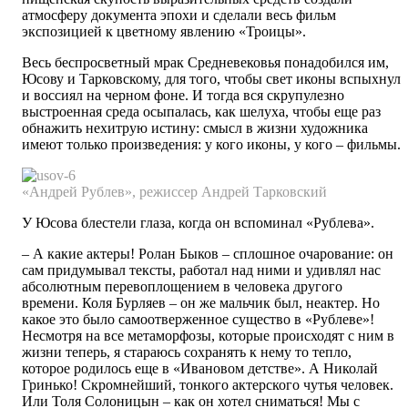
атмосферу документа эпохи и сделали весь фильм
экспозицией к цветному явлению «Троицы».
Весь беспросветный мрак Средневековья понадобился им,
Юсову и Тарковскому, для того, чтобы свет иконы вспыхнул
и воссиял на черном фоне. И тогда вся скрупулезно
выстроенная среда осыпалась, как шелуха, чтобы еще раз
обнажить нехитрую истину: смысл в жизни художника
имеют только произведения: у кого иконы, у кого – фильмы.
«Андрей
Рублев»,
режиссер
Андрей
Тарковский
У Юсова блестели глаза, когда он вспоминал «Рублева».
– А какие актеры! Ролан Быков – сплошное очарование: он
сам придумывал тексты, работал над ними и удивлял нас
абсолютным перевоплощением в человека другого
времени. Коля Бурляев – он же мальчик был, неактер. Но
какое это было самоотверженное существо в «Рублеве»!
Несмотря на все метаморфозы, которые происходят с ним в
жизни теперь, я стараюсь сохранять к нему то тепло,
которое родилось еще в «Ивановом детстве». А Николай
Гринько! Скромнейший, тонкого актерского чутья человек.
Или Толя Солоницын – как он хотел сниматься! Мы с