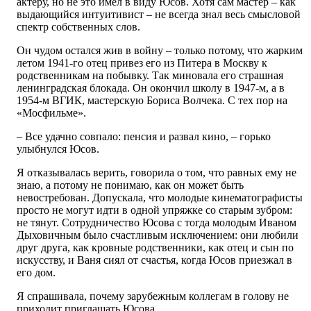
актеру, но не это имел в виду Юсов. Хотя сам мастер – как
выдающийся интуитивист – не всегда знал весь смысловой
спектр собственных слов.
Он чудом остался жив в войну – только потому, что жарким
летом 1941-го отец привез его из Питера в Москву к
родственникам на побывку. Так миновала его страшная
ленинградская блокада. Он окончил школу в 1947-м, а в
1954-м ВГИК, мастерскую Бориса Волчека. С тех пор на
«Мосфильме».
– Все удачно совпало: пенсия и развал кино, – горько
улыбнулся Юсов.
Я отказывалась верить, говорила о том, что равных ему не
знаю, а потому не понимаю, как он может быть
невостребован. Допускала, что молодые кинематографисты
просто не могут идти в одной упряжке со старым зубром:
не тянут. Сотрудничество Юсова с тогда молодым Иваном
Дыховичным было счастливым исключением: они любили
друг друга, как кровные родственники, как отец и сын по
искусству, и Ваня сиял от счастья, когда Юсов приезжал в
его дом.
Я спрашивала, почему зарубежным коллегам в голову не
приходит приглашать Юсова.