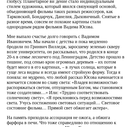
глобусу. Планетарное ви`дение стало индивидуальным
стилем художника, который явился связующей основой,
объединяющей фильмы таких разных режиссеров, как
Тарковский, Бондарчук, Данелия, Дыховичный. Снятые в
разное время, совсем не похожие картины стали
однородным рядом фильмов Вадима Юсова.
Мне выпало счастье долго говорить с Вадимом
Ивановичем. Мы начали с детства и пока медленно
бродили по Гринвич Вилледж, заросшему зеленью скверу
возле университета, он рассказывал, что родился в конце
20-х в ­семье лесничего под Ленинградом. Детство прошло в
тишине, под сенью крон огромных деревьев – их потом
будет много в его картинах, – в лучах солнца, которые в
гуще леса видны и всегда имеют стройную форму. Тогда я
поняла: не мудрено, что любой рассказ Юсова начинается и
кончается словом во славу света: «Владея возможностью
распоряжаться светом, отпущенным Богом, мы становимся
тоже создателями…» Или: «Трудно соответствовать
солнечному свету». «Я преклоняюсь перед возможностями
света. Учусь постижению световых ситуаций… Световое
состояние фильма… Прямой свет обжигает актера».
На память приходила ассоциация не ожога, а обжига
фарфора в печи. Что тоже справедливо по отношению к