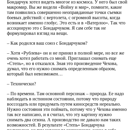
Бондарчук хотел видеть многое из космоса. У него был свой
макромир. Вы же видели «Войну и мир», помните, какие
там появились совершенно неоправданные точки съемки
боевых действий: с вертолета, с огромной высоты, когда
возникает именно глобус. Это есть и в «Ватерлоо». Так что
ассоциирую это с Бондарчуком. Я сам себе так не
формулировал взгляд на вещи.
– Как родился ваш союз с Бондарчуком?
– Хотя «Рублева» он и не принял в полной мере, но все же
очень хотел работать со мной. Приглашал снимать еще
«Степь», но я отказался. Зная это произведение Чехова,
думал, что его нужно снимать определенным образом,
который был невозможен…
– Технически?
– По времени. Там основной персонаж – природа. Ее надо
наблюдать в истинном состоянии, потому что природу
воссоздать или придумать путем киносредств нереально.
Нужно состояния эти поймать, потому что у Чехова именно
так все написано, и я считал, что эту картину нужно
снимать два сезона. А производство не давало нам таких
возможностей. В результате «Степь» Бондарчука