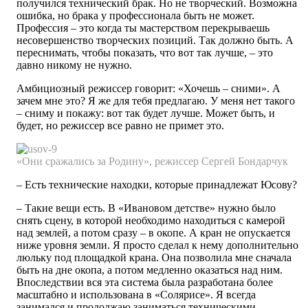
получился технический брак. Но не творческий. Возможна
ошибка, но брака у профессионала быть не может.
Профессия – это когда ты мастерством перекрываешь
несовершенство творческих позиций. Так должно быть. А
переснимать, чтобы показать, что вот так лучше, – это
давно никому не нужно.
Амбициозный режиссер говорит: «Хочешь – сними». А
зачем мне это? Я же для тебя предлагаю. У меня нет такого
– сниму и покажу: вот так будет лучше. Может быть, и
будет, но режиссер все равно не примет это.
«Они
сражались
за Родину»,
режиссер
Сергей
Бондарчук
– Есть технические находки, которые принадлежат Юсову?
– Такие вещи есть. В «Ивановом детстве» нужно было
снять сцену, в которой необходимо находиться с камерой
над землей, а потом сразу – в окопе. А кран не опускается
ниже уровня земли. Я просто сделал к нему дополнительно
люльку под площадкой крана. Она позволила мне сначала
быть на дне окопа, а потом медленно оказаться над ним.
Впоследствии вся эта система была разработана более
масштабно и использована в «Солярисе». Я всегда
занимался и продолжаю заниматься техническими