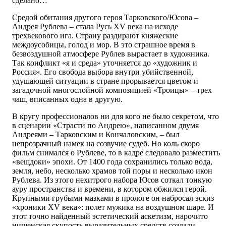
сделано…
Средой обитания другого героя Тарковского/Юсова –
Андрея Рублева – стала Русь XV века на исходе
трехвекового ига. Страну раздирают княжеские
междоусобицы, голод и мор. В это страшное время в
безвоздушной атмо­сфере Рублев вырастает в художника.
Так конфликт «я и среда» уточняется до «­художник и
Россия». Его свобода выбора внутри убийственной,
удушающей ситуации в стране прорывается цветом и
загадочной многослойной композицией «Троицы» – трех
чаш, вписанных одна в другую.
В кругу профессионалов ни для кого не было секретом, что
в сценарии «Страсти по Андрею», написанном двумя
Андреями – Тарковским и Кончаловским, – был
непрозрачный намек на созвучие судеб. Но коль скоро
фильм снимался о Рублеве, то в кадре следовало разместить
«вещдоки» эпохи. От 1400 года сохранились только вода,
земля, небо, несколько храмов той поры и несколько икон
Рублева. Из этого нехитрого набора Юсов соткал тонкую
ауру пространства и времени, в котором обжился герой.
Крупными грубыми мазками в прологе он набросал эскиз
«хроники XV века»: полет мужика на воздушном шаре. И
этот точно найденный эстетический аскетизм, нарочито
нищенская скупость выразительных средств создали