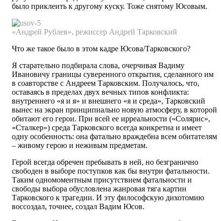
было приклеить к другому куску. Тоже снятому Юсовым.
«Андрей
Рублев»,
режиссер
Андрей
Тарковский
Что же такое было в этом кадре Юсова/Тарковского?
Я старательно подбирала слова, очерчивая Вадиму
Ивановичу границы суверенного открытия, сделанного им
в соавторстве с Андреем Тарковским. Получалось, что,
оставаясь в пределах двух вечных типов конфликта:
внутреннего «я и я» и внешнего «я и среда», Тарковский
вынес на экран принципиально новую атмосферу, в которой
обитают его герои. При всей ее ирреальности («Солярис»,
«Сталкер») среда Тарковского всегда конкретна и имеет
одну особенность: она фатально враждебна всем обитателям
– живому герою и неживым предметам.
Герой всегда обречен пребывать в ней, но безгранично
свободен в выборе поступков как бы внутри фатальности.
Таким одномоментным присутствием фатальности и
свободы выбора обусловлена жанровая тяга картин
Тарковского к трагедии. И эту философскую дихотомию
воссоздал, точнее, создал Вадим Юсов.