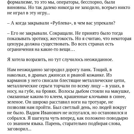
формализме, то это мы, операторы, бесспорно, были
виновны. Но так далеко никогда не заходило, всерьез никто
не играл в эту игру...
– А когда закрывали «Рублева», в чем вас упрекали?
– Его не закрывали. Сокращали. Не принято было тогда
показывать эротику, жестокость. Но я считаю, что некоторая
цензура должна существовать. Во всех странах есть
ограничения на какие-то вещи…
Я хотела возразить, но тут случилось неожиданное.
Нам неожиданно загородил дорогу панк. Тощий, в
наколках, в драных джинсах и рваной кожанке. Из
карманов у него свисали блестящие металлические цепи,
металлические серьги торчали по всему лицу – в ушах, в
носу, на губе, на бровях. Волосы дыбом стояли на макушке,
смазанные каким-то клеем, крашенные клочьями в синее,
зеленое. Он широко расставил ноги на тротуаре, не
позволяя нам пройти. Был светлый день, но людей вокруг
не было. Вадим Иванович не испугался, но остановился и
собрался. Я шагнула чуть вперед, как положено поводырю
со знанием языка. Парень, старательно подбирая слова,
заговорил...