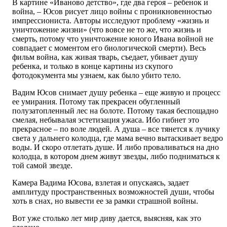
В картине «Иваново детство», где два героя – ребенок и
война, – Юсов рисует лицо войны с проникновенностью
импрессиониста. Авторы исследуют проблему «жизнь и
уничтожение жизни» (что вовсе не то же, что жизнь и
смерть, потому что уничтожение юного Ивана войной не
совпадает с моментом его биологической смерти). Весь
фильм война, как живая тварь, ­съедает, убивает душу
ребенка, и только в конце картины из скупого
фотодокумента мы узнаем, как было убито тело.
Вадим Юсов снимает душу ребенка – еще живую и процесс
ее умирания. Потому так прекрасен обугленный
полузатопленный лес на болоте. Потому такая беспощадно
смелая, небывалая эстетизация ужаса. Ибо гибнет это
прекрасное – по воле людей. А душа – все тянется к лучику
света у дальнего колодца, где мама вечно вытаскивает ведро
воды. И скоро отлетать душе. И либо проваливаться на дно
колодца, в котором днем живут звезды, либо подниматься к
той самой звезде.
Камера Вадима Юсова, взлетая и опускаясь, задает
амплитуду пространственных возможностей души, чтобы
хоть в снах, но вывести ее за рамки страшной войны.
Вот уже столько лет мир диву дается, выясняя, как это