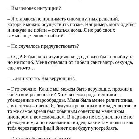
– Вы человек интуиции?
– Я стараюсь не принимать сиюминутных решений,
которые можно осуществить позже. Например, могу одеться
и никуда не пойти – остаться дома. Я не раб своих
замыслов, человек гибкий.
– Но случалось предчувствовать?
– О да! Я бывал в ситуациях, когда должен был погибнуть,
но не погиб. Меня отделяли от гибели сантиметр, секунда,
еще что-то…
– …или кто-то. Вы верующий?..
– Это сложно. Какие мы можем быть верующие, прожив в
советской реальности? Хотя все мои родственники –
убежденные старообрядцы. Мама была менее религиозная,
а вот тетки – очень. Я, будучи крещенным в младенчестве, в
то же самое время был обычным советским мальчиком-
пионером и комсомольцем. В партию не вступал, но не по
убеждениям, а по нежеланию: видел, какие там люди и как
тебя через партийный билет они будут употреблять.
– И что вы были им должны?