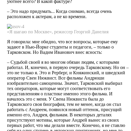
уютнее всего? В какой фактуре?
– Это надо придумать... Когда снимаю, всегда очень
расположен к актерам, а не ко времени.
«Я шагаю
по Москве»,
режиссер
Георгий
Данелия
Я говорила: мне обидно, что все вопросы, которые ему
задают в Нью-Йорке студенты и педагоги, – только о
Тарковском. Но Вадим Иванович внес ясность:
– Судьбой своей я во многом обязан людям, с которыми
работал. И, конечно, в первую очередь Тарковскому. Но он –
это не только я. Это и Рерберг, и Княжинский, и шведский
оператор Свен Нюквист. Все фильмы Андрюши
изобразительно самоценны. Значит, Тарковский выбирал
тех операторов, которые могут соответствовать его
представлениям о пластике именно этого фильма. И
началось это с меня. У Свена Нюквиста была до
Тарковского своя биография, тем не менее, когда он стал
работать с Андреем, появился новый оттенок, присущий
именно его, Андрея, фильмам. В некоторых деталях
присутствуют мотивы, которые Андрей вынес из своих
первых работ, что мы делали вместе. Конечно, я не ставлю
себя на одну ступень в авторских притязаниях, но мне-то