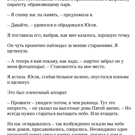
парапету, обрамляющему парк.
– Я сниму вас на память, – предложила я.
– Давайте, – удивился и обрадовался Юсов.
Я поставила его, выбрав, как мне казалось, хорошую точку.
Он чуть иронично наблюдал за моими стараниями. Я
щелкнула.
– А теперь я вам покажу, как надо, – азартно забрал он у
меня фотоаппарат. – Становитесь на мое место.
Я встала. Юсов, сгибая больное колено, опустился пониже
и щелкнул.
Это был пленочный аппарат.
– Проявите – увидите потом, в чем разница. Тут это
непросто, – он указал на высотные дома Пятой авеню. – Но
всегда нужно стараться вытащить небо. Или втащить.
На нас оглядывались – так возбужденно искали мы небо
меж домов, присаживались, озирались. Неожиданно один
прохожий понял смысл наших ужимок, шагнул к нам и