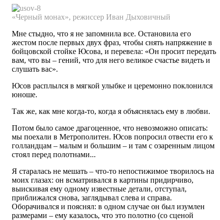
«Черный
монах»,
режиссер Иван
Дыховичный
Мне стыдно, что я не запомнила все. Остановила его
жестом после первых двух фраз, чтобы снять напряжение в
бойцовской стойке Юсова, и перевела: «Он просит передать
вам, что вы – гений, что для него великое счастье видеть и
слушать вас».
Юсов расплылся в мягкой улыбке и церемонно поклонился
юноше.
Так же, как мне когда-то, когда я объяснялась ему в любви.
Потом было самое драгоценное, что невозможно описать:
мы поехали в Метрополитен. Юсов попросил отвести его к
голландцам – малым и большим – и там с озаренным лицом
стоял перед полотнами...
Я старалась не мешать – что-то непостижимое творилось на
моих глазах: он всматривался в картины придирчиво,
выискивая ему одному известные детали, отступал,
приближался снова, заглядывал слева и справа.
Оборачивался и пояснял: в одном случае он был изумлен
размерами – ему казалось, что это полотно (со сценой