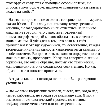
этот эффект создается с помощью особой оптики, но
спросить хочу о другом: насколько сознательно вы ставите
сюжет на глобус?
– На этот вопрос мне не ответить совершенно, – помедлив,
сказал Юсов. – Но я хочу понять вашу точку зрения и,
конечно, с благодарностью к ней отнестись. Мне никто
никогда не говорил, что существует отдельный
кинематограф, который можно обозначить в сочетании с
моим именем. Я убежден в том, что если мы себя
причисляем к отряду художников, то, естественно, каждая
творческая индивидуальность характеризуется какими-то
особенностями. Вопрос в том, насколько определенно это
можно выявить, проследить. Когда вы говорите о линии
горизонта, это очень образно, потому что технически,
композиционно это не создавалось сознательно. Но как
образное я это понятие принимаю.
– А задачи такой вы никогда не ставили?.. – растерянно
уточнила я.
– Вы же сами творческий человек, знаете, что, когда над
чем-то работаешь, не всегда все анализируешь. Я могу
осмыслить технологический процесс, но мотивы,
побуждающие меня к тем или иным решениям