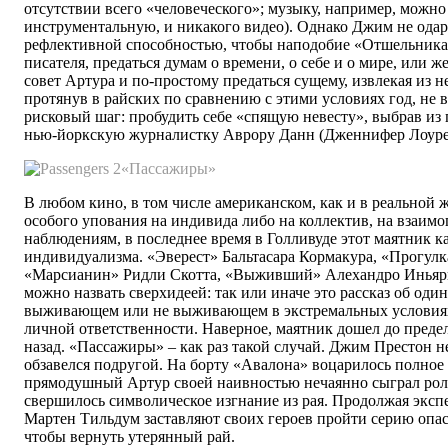
отсутствии всего «человеческого»; музыку, например, можно
инструментальную, и никакого видео). Однако Джим не одар
рефлективной способностью, чтобы наподобие «Отшельника
писателя, предаться думам о времени, о себе и о мире, или ж
совет Артура и по-простому предаться сущему, извлекая из н
протянув в райских по сравнению с этими условиях год, не 
рисковый шаг: пробудить себе «спящую невесту», выбрав из
нью-йоркскую журналистку Аврору Данн (Дженнифер Лоуре
«Пассажиры»
В любом кино, в том числе американском, как и в реальной
особого упования на индивида либо на коллектив, на взаим
наблюдениям, в последнее время в Голливуде этот маятник к
индивидуализма. «Эверест» Бальтасара Кормакура, «Прогулк
«Марсианин» Ридли Скотта, «Выживший» Алехандро Иньярит
можно назвать сверхидеей: так или иначе это рассказ об оди
выживающем или не выживающем в экстремальных условиях.
личной ответственности. Наверное, маятник дошел до предел
назад. «Пассажиры» – как раз такой случай. Джим Престон н
обзавелся подругой. На борту «Авалона» воцарилось полное
прямодушный Артур своей наивностью нечаянно сыграл роль
свершилось символическое изгнание из рая. Продолжая эксп
Мартен Тильдум заставляют своих героев пройти серию оп
чтобы вернуть утерянный рай.