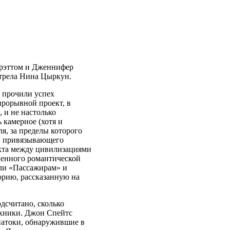
рэттом и Дженнифер
отрела Нина Цыркун.
 прочили успех
 прорывной проект, в
 и не настолько
 камерное (хотя и
я, за пределы которого
а, привязывающего
икта между цивилизациями
ленного романтической
сли «Пассажирам» и
торию, рассказанную на
дсчитано, сколько
ехники. Джон Спейтс
натоки, обнаружившие в