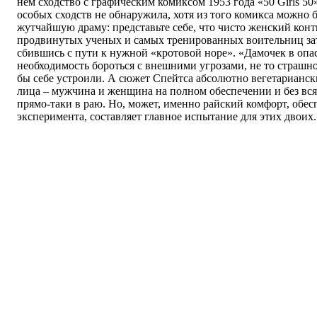
нем сходство с графическим комиксом 1953 года «50 Girls 50
особых сходств не обнаружила, хотя из того комикса можно 
жутчайшую драму: представьте себе, что чисто женский кон
продвинутых ученых и самых тренированных воительниц зат
сбившись с пути к нужной «кротовой норе». «Дамочек в опа
необходимость бороться с внешними угрозами, не то страшно
бы себе устроили. А сюжет Спейтса абсолютно вегетарианс
лица – мужчина и женщина на полном обеспечении и без вс
прямо-таки в раю. Но, может, именно райский комфорт, обес
эксперимента, составляет главное испытание для этих двоих.