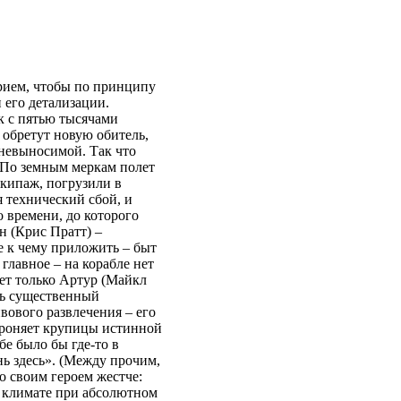
рием, чтобы по принципу
 его детализации.
к с пятью тысячами
и обретут новую обитель,
м невыносимой. Так что
 По земным меркам полет
экипаж, погрузили в
я технический сбой, и
о времени, до которого
н (Крис Пратт) –
е к чему приложить – быт
главное – на корабле нет
ет только Артур (Майкл
ть существенный
вового развлечения – его
 роняет крупицы истинной
бе было бы где-то в
ь здесь». (Между прочим,
 своим героем жестче:
м климате при абсолютном