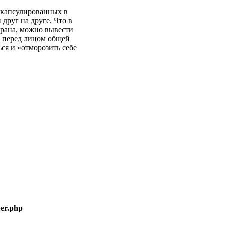
 капсулированных в
друг на друге. Что в
крана, можно вывести
о перед лицом общей
ься и «отморозить себе
er.php