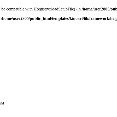
d be compatible with JRegistry::loadSetupFile() in
/home/user2805/pub
n
/home/user2805/public_html/templates/kinoart/lib/framework/hel
ум