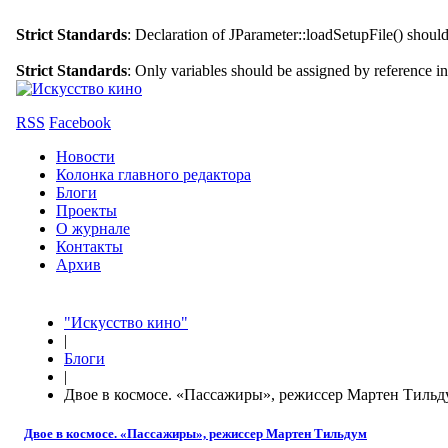
Strict Standards
: Declaration of JParameter::loadSetupFile() shoul
Strict Standards
: Only variables should be assigned by reference i
RSS
Facebook
Новости
Колонка главного редактора
Блоги
Проекты
О журнале
Контакты
Архив
"Искусство кино"
|
Блоги
|
Двое в космосе. «Пассажиры», режиссер Мартен Тильд
Двое в космосе. «Пассажиры», режиссер Мартен Тильдум