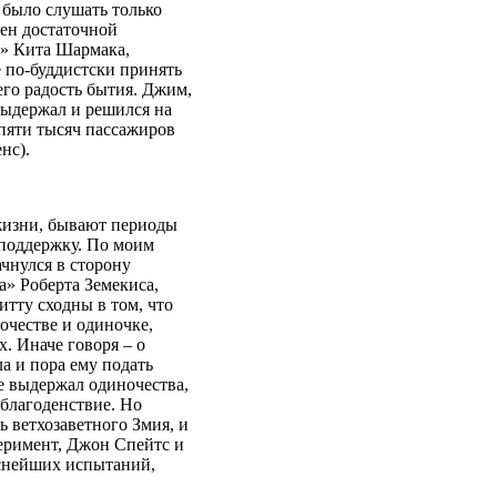
 было слушать только
ен достаточной
» Кита Шармака,
е по-буддистски принять
его радость бытия. Джим,
выдержал и решился на
 пяти тысяч пассажиров
нс).
 жизни, бывают периоды
оподдержку. По моим
ачнулся в сторону
а» Роберта Земекиса,
ту сходны в том, что
ночестве и одиночке,
 Иначе говоря – о
а и пора ему подать
е выдержал одиночества,
 благоденствие. Но
 ветхозаветного Змия, и
еримент, Джон Спейтс и
аснейших испытаний,