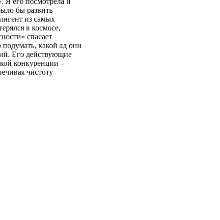
». Я его посмотрела и
было бы развить
тингент из самых
ерялся в космосе,
сности» спасает
 подумать, какой ад они
кий. Его действующие
якой конкуренции –
печивая чистоту