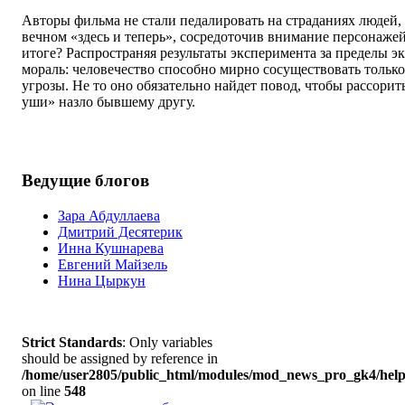
Авторы фильма не стали педалировать на страданиях людей,
вечном «здесь и теперь», сосредоточив внимание персонажей 
итоге? Распространяя результаты эксперимента за пределы э
мораль: человечество способно мирно сосуществовать тольк
угрозы. Не то оно обязательно найдет повод, чтобы рассорит
уши» назло бывшему другу.
Ведущие блогов
Зара Абдуллаева
Дмитрий Десятерик
Инна Кушнарева
Евгений Майзель
Нина Цыркун
Strict Standards
: Only variables
should be assigned by reference in
/home/user2805/public_html/modules/mod_news_pro_gk4/help
on line
548