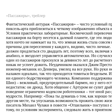
«Пассажиры», трейлер
Фантастический антураж «Пассажиров» – чисто условный п
пиксель-арта приблизиться к четкому изображению объекта и
Условия практически лабораторные. Космический перевозчи
пассажиров на борту несется к далекой планете, где эти люд
хотя ничто не намекает на то, что земная жизнь стала совсе
причины для переселения у каждого, видимо, чисто личные.
должен продлиться сто двадцать лет, поэтому всех, включая 
анабиоз, и звездолет управляется автоматически. Но случилс
один из пассажиров проснулся за девяносто лет до расчетног
никак не успеет дожить. Неудачником оказался Джим Престо
инженер-механик из Денвера, умелец на все руки. Но руки н
налажен идеально, так что приходится томиться бездельем. И 
ни единого бодрствующего человека. Компанию поддержива
Шин) – вежливый, предупредительный бармен, но у него ес
недостаток: он дроид. Хотя общение с Артуром не сулит драй
поведение ограничено кодексом роботехники – тот иной раз
мудрости. Например: «Пока ты думаешь о том, как хорошо те
другом месте, ты упускаешь возможность прожить свою жизн
писатель Михаил Чулаки в повести «Отшельник» поступил со
тому, по условиям эксперимента, следовало жить в приятно