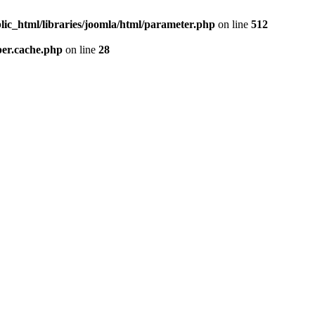
lic_html/libraries/joomla/html/parameter.php
on line
512
per.cache.php
on line
28