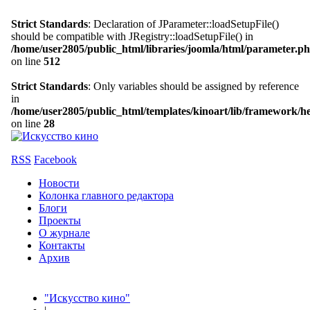
Strict Standards
: Declaration of JParameter::loadSetupFile()
should be compatible with JRegistry::loadSetupFile() in
/home/user2805/public_html/libraries/joomla/html/parameter.p
on line
512
Strict Standards
: Only variables should be assigned by reference
in
/home/user2805/public_html/templates/kinoart/lib/framework/h
on line
28
RSS
Facebook
Новости
Колонка главного редактора
Блоги
Проекты
О журнале
Контакты
Архив
"Искусство кино"