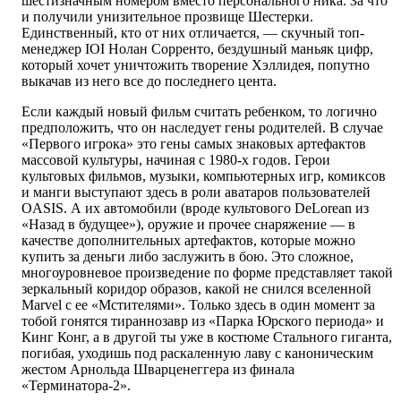
шестизначным номером вместо персонального ника. За что
и получили унизительное прозвище Шестерки.
Единственный, кто от них отличается, — скучный топ-
менеджер IOI Нолан Сорренто, бездушный маньяк цифр,
который хочет уничтожить творение Хэллидея, попутно
выкачав из него все до последнего цента.
Если каждый новый фильм считать ребенком, то логично
предположить, что он наследует гены родителей. В случае
«Первого игрока» это гены самых знаковых артефактов
массовой культуры, начиная с 1980-х годов. Герои
культовых фильмов, музыки, компьютерных игр, комиксов
и манги выступают здесь в роли аватаров пользователей
OASIS. А их автомобили (вроде культового DeLorean из
«Назад в будущее»), оружие и прочее снаряжение — в
качестве дополнительных артефактов, которые можно
купить за деньги либо заслужить в бою. Это сложное,
многоуровневое произведение по форме представляет такой
зеркальный коридор образов, какой не снился вселенной
Marvel с ее «Мстителями». Только здесь в один момент за
тобой гонятся тираннозавр из «Парка Юрского периода» и
Кинг Конг, а в другой ты уже в костюме Стального гиганта,
погибая, уходишь под раскаленную лаву с каноническим
жестом Арнольда Шварценеггера из финала
«Терминатора-2».