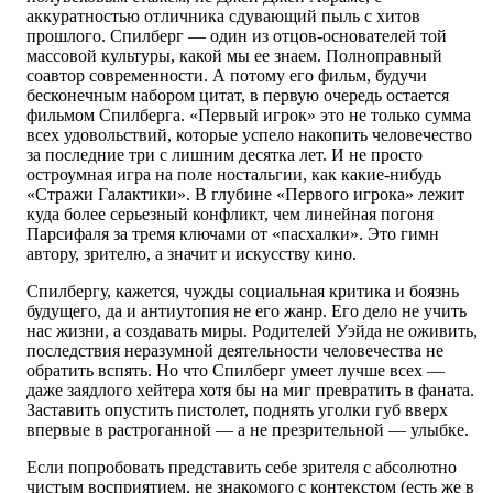
аккуратностью отличника сдувающий пыль с хитов
прошлого. Спилберг — один из отцов-основателей той
массовой культуры, какой мы ее знаем. Полноправный
соавтор современности. А потому его фильм, будучи
бесконечным набором цитат, в первую очередь остается
фильмом Спилберга. «Первый игрок» это не только сумма
всех удовольствий, которые успело накопить человечество
за последние три с лишним десятка лет. И не просто
остроумная игра на поле ностальгии, как какие-нибудь
«Стражи Галактики». В глубине «Первого игрока» лежит
куда более серьезный конфликт, чем линейная погоня
Парсифаля за тремя ключами от «пасхалки». Это гимн
автору, зрителю, а значит и искусству кино.
Спилбергу, кажется, чужды социальная критика и боязнь
будущего, да и антиутопия не его жанр. Его дело не учить
нас жизни, а создавать миры. Родителей Уэйда не оживить,
последствия неразумной деятельности человечества не
обратить вспять. Но что Спилберг умеет лучше всех —
даже заядлого хейтера хотя бы на миг превратить в фаната.
Заставить опустить пистолет, поднять уголки губ вверх
впервые в растроганной — а не презрительной — улыбке.
Если попробовать представить себе зрителя с абсолютно
чистым восприятием, не знакомого с контекстом (есть же в