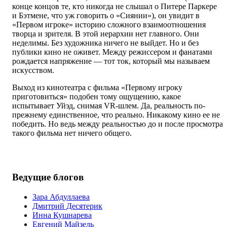
конце концов те, кто никогда не слышал о Питере Паркере
и Бэтмене, что уж говорить о «Сиянии»), он увидит в
«Первом игроке» историю сложного взаимоотношения
творца и зрителя. В этой иерархии нет главного. Они
неделимы. Без художника ничего не выйдет. Но и без
публики кино не оживет. Между режиссером и фанатами
рождается напряжение — тот ток, который мы называем
искусством.
Выход из кинотеатра с фильма «Первому игроку
приготовиться» подобен тому ощущению, какое
испытывает Уйэд, снимая VR-шлем. Да, реальность по-
прежнему единственное, что реально. Никакому кино ее не
победить. Но ведь между реальностью до и после просмотра
такого фильма нет ничего общего.
Ведущие блогов
Зара Абдуллаева
Дмитрий Десятерик
Инна Кушнарева
Евгений Майзель