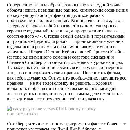
Совершенно разные образы схлопываются в одной точке,
образуя новые, невиданные раннее, химические соединения
и аккумулируя восторг фанатов десятков разных
произведений в одном фильме. Разница еще и в том, что в
«Первом игроке» любой из известных нам культурных
героев не отдельный персонаж, а продолжение нашего
собственного «я». Отсюда самый смелый и поразительный
аттракцион «Первого игрока» — проникновение уже не в
отдельного персонажа, а в фильм целиком, а именно в
«Сияние». Шедевр Стэнли Кубрика волей Эрнеста Клайна
(автора одноименного романа и соавтора сценария) и
Стивена Спилберга становится отдельным уровнем игры.
Ты можешь не просто пережить все его ужасы от первого
лица, но и предложить свои правила. Переписать фильм,
как тебе вздумается. Отпустить воображение, нарушить все
правила — иначе головоломку не решить. Подобная
вольность в обращении с объектом мирового наследия
легко спутать с кощунством, но на самом деле именно так
выглядит высшее проявление любви и уважения.
«Первому игроку
приготовиться»
Спилберг, хоть и сам киноман, игроман и фанат с более чем
полувековым стажем, не Джей Джей Абрамс, с