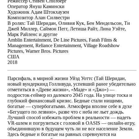
Режиссер Стивен Спилберг
Оператор Януш Камински
Художник Адам Штокхаузен
Композитор Алан Силвестри
В ролях: Тай Шеридан, Оливия Кук, Бен Мендельсон, Ти
Джей Миллер, Саймон Пегг, Летиша Райт, Лина Уэйте,
Марк Райленс и другие
Amblin Entertainment, De Line Pictures, Farah Films &
Management, Reliance Entertainment, Village Roadshow
Pictures, Warner Bros. Pictures
США
2018
Парсифаль, в мирной жизни Уйэд Уоттс (Тай Шеридан,
новый вундеркинд Голливуда, успевший ранее убедительно
отметиться в «Древе жизни», «Маде» и «Джо») —
подросток-геймер из далекого 2045 года. На улице тоска и
глубокий финансовый кризис. Бедные стали нищими,
богатые — супербогатыми. Атмосфера вполне себе в духе
«Бегущего по лезвию», разве что с неба не льет дождь.
Лучший способ избежать проблем в реальности — надеть
VR-шлем и погрузиться с головой в OASIS — онлайн-игру,
объединившую в будущем чуть ли не все население Земли.
Здесь бедные и богатые на равных соревнуются на