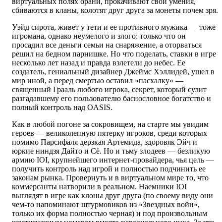
виртуальных полях брани, прокачивают свои умения,
сбиваются в кланы, колотят друг друга за монеты почем зря.
Уэйд сирота, живет у тети и ее противного мужика — тоже
игромана, однако неумелого и злого: только что он
просадил все деньги семьи на снаряжение, а оторваться
решил на бедном парнишке. Но что поделать, ставки в игре
несколько лет назад и правда взлетели до небес. Ее
создатель, гениальный дизайнер Джеймс Хэллидей, ушел в
мир иной, а перед смертью оставил «пасхалку» —
священный Грааль любого игрока, секрет, который сулит
разгадавшему его пользователю баснословное богатство и
полный контроль над OASIS.
Как в любой погоне за сокровищем, на старте мы увидим
героев — великолепную пятерку игроков, среди которых
помимо Парсифаля дерзкая Артемида, здоровяк Эйч и
юркие ниндзя Дайто и Сё. Но и тьму злодеев — безликую
армию IOI, крупнейшего интернет-провайдера, чья цель —
получить контроль над игрой и полностью подчинить ее
законам рынка. Провернуть и в виртуальном мире то, что
коммерсанты натворили в реальном. Наемники IOI
выглядят в игре как клоны друг друга (по своему виду они
чем-то напоминают штурмовиков из «Звездных войн»,
только их форма полностью черная) и под произвольным