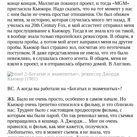
конце концов, Маллиган покинул проект, и тогда «MGM»
пригласила Кьюкора. Надо сказать, что на тот момент у нас
с ним были не очень простые отношения. Он был обижен
на меня, за историю, которая случилась много лет назад. Я
училась на 20th Century Fox, и мой ассистент отправил меня
на прослушивание к Кьюкору. Тогда я не знала кто он такой,
я вообще знала только европейских режиссеров. В общем, я
прошла пробы, а потом мой агент направил меня на другие
пробы. Кьюкор был страшно зол, посчитав это неэтичным
поступком. Я даже представления не имела, что это было
невежливо, я слушалась своего агента. В общем, меня не
взяли в проект, и я отправилась обратно домой. В Англию.
«Богатые и знаменитые», режиссер Джордж
Кьюкор (1981)
ВС. А когда вы работали на «Богатых и знаменитых»?
ЖБ. Было не очень просто, особенно в самом начале. Но
Кьюкор очень трепетно относился к фильму, и это сблизило
нас. Труднее было с настоящим продюсером фильма, с
которым мы были парой. Он так ревновал меня, что съемки
превращались в кошмар. А Джордж… Мне он очень
нравился, и фильм, как мне кажется, получился.
Любопытно, что в момент съемок я не знала, что