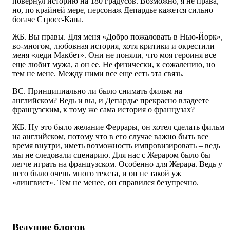
повернул историю на 180 градусов. Возможно, я не права,
но, по крайней мере, персонаж Депардье кажется сильно
богаче Стросс-Кана.
ЖБ. Вы правы. Для меня «Добро пожаловать в Нью-Йорк»,
во-многом, любовная история, хотя критики и окрестили
меня «леди Макбет». Они не поняли, что моя героиня все
еще любит мужа, а он ее. Не физически, к сожалению, но
тем не мене. Между ними все еще есть эта связь.
ВС. Принципиально ли было снимать фильм на
английском? Ведь и вы, и Депардье прекрасно владеете
французским, к тому же сама история о французах?
ЖБ. Ну это было желание Феррары, он хотел сделать фильм
на английском, потому что в его случае важно быть все
время внутри, иметь возможность импровизировать – ведь
мы не следовали сценарию. Для нас с Жераром было бы
легче играть на французском. Особенно для Жерара. Ведь у
него было очень много текста, и он не такой уж
«лингвист». Тем не менее, он справился безупречно.
Ведущие блогов