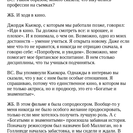
профессии на съемках?
ЖБ. И ходя в кино.
Джордж Кьюкор, с которым мы работали позже, говорил:
«Иди в кино. Ты должна смотреть все: и хорошее, и
плохое». И я понимала, о чем он. Возможно, одно из моих
достоинств – умение учиться. Я открыта новому. Даже если
мне что-то не нравится, я никогда не отрицаю сначала, я
говорю себе: «Попробуем, и увидим». Возможно, мне
помогает мое британское воспитание. В нем столько
дисциплины, что ты учишься подчиняться.
ВС. Вы упомянули Кьюкора. Однажды в интервью вы
сказали, что у вас с ним были особые отношения. Я
спрашиваю, потому что единственное кино, в котором вы
не только актриса, но и продюсер, это его «Богатые и
знаменитые».
ЖБ. В этом фильме я была сопродюсером. Вообще-то у
меня никогда не было особого желание продюсировать,
только если мне хотелось получить лучшую роль. А с
«Богатыми и знаменитыми» произошла забавная история.
Поначалу режиссером был назначен Боб Маллиган, но в
Голливуде началась забастовка, и мы сидели и ждали. В