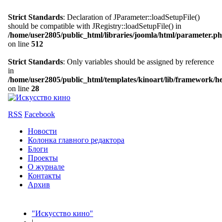
Strict Standards
: Declaration of JParameter::loadSetupFile()
should be compatible with JRegistry::loadSetupFile() in
/home/user2805/public_html/libraries/joomla/html/parameter.p
on line
512
Strict Standards
: Only variables should be assigned by reference
in
/home/user2805/public_html/templates/kinoart/lib/framework/h
on line
28
RSS
Facebook
Новости
Колонка главного редактора
Блоги
Проекты
О журнале
Контакты
Архив
"Искусство кино"