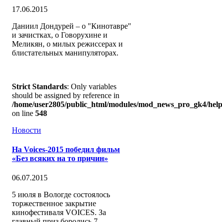
17.06.2015
Даниил Дондурей – о "Кинотавре"
и зачистках, о Говорухине и
Меликян, о милых режиссерах и
блистательных манипуляторах.
Strict Standards
: Only variables
should be assigned by reference in
/home/user2805/public_html/modules/mod_news_pro_gk4/help
on line
548
Новости
На Voices-2015 победил фильм
«Без всяких на то причин»
06.07.2015
5 июля в Вологде состоялось
торжественное закрытие
кинофестиваля VOICES. За
главный приз боролись 7