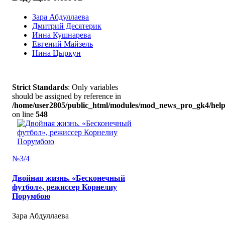
Зара Абдуллаева
Дмитрий Десятерик
Инна Кушнарева
Евгений Майзель
Нина Цыркун
Strict Standards
: Only variables
should be assigned by reference in
/home/user2805/public_html/modules/mod_news_pro_gk4/help
on line
548
№3/4
Двойная жизнь. «Бесконечный
футбол», режиссер Корнелиу
Порумбою
Зара Абдуллаева