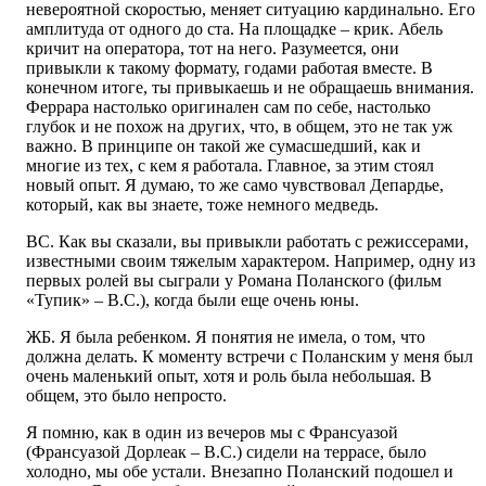
невероятной скоростью, меняет ситуацию кардинально. Его
амплитуда от одного до ста. На площадке – крик. Абель
кричит на оператора, тот на него. Разумеется, они
привыкли к такому формату, годами работая вместе. В
конечном итоге, ты привыкаешь и не обращаешь внимания.
Феррара настолько оригинален сам по себе, настолько
глубок и не похож на других, что, в общем, это не так уж
важно. В принципе он такой же сумасшедший, как и
многие из тех, с кем я работала. Главное, за этим стоял
новый опыт. Я думаю, то же само чувствовал Депардье,
который, как вы знаете, тоже немного медведь.
ВС. Как вы сказали, вы привыкли работать с режиссерами,
известными своим тяжелым характером. Например, одну из
первых ролей вы сыграли у Романа Поланского (фильм
«Тупик» – В.С.), когда были еще очень юны.
ЖБ. Я была ребенком. Я понятия не имела, о том, что
должна делать. К моменту встречи с Поланским у меня был
очень маленький опыт, хотя и роль была небольшая. В
общем, это было непросто.
Я помню, как в один из вечеров мы с Франсуазой
(Франсуазой Дорлеак – В.С.) сидели на террасе, было
холодно, мы обе устали. Внезапно Поланский подошел и