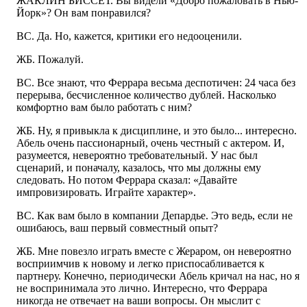
ЖАКЛИН БИССЕТ. Вы видели «Добро пожаловать в Нью-
Йорк»? Он вам понравился?
ВС. Да. Но, кажется, критики его недооценили.
ЖБ. Пожалуй.
ВС. Все знают, что Феррара весьма деспотичен: 24 часа без
перерыва, бесчисленное количество дублей. Насколько
комфортно вам было работать с ним?
ЖБ. Ну, я привыкла к дисциплине, и это было... интересно.
Абель очень пассионарный, очень честный с актером. И,
разумеется, невероятно требовательный. У нас был
сценарий, и поначалу, казалось, что мы должны ему
следовать. Но потом Феррара сказал: «Давайте
импровизировать. Играйте характер».
ВС. Как вам было в компании Депардье. Это ведь, если не
ошибаюсь, ваш первый совместный опыт?
ЖБ. Мне повезло играть вместе с Жераром, он невероятно
восприимчив к новому и легко приспосабливается к
партнеру. Конечно, периодически Абель кричал на нас, но я
не воспринимала это лично. Интересно, что Феррара
никогда не отвечает на ваши вопросы. Он мыслит с