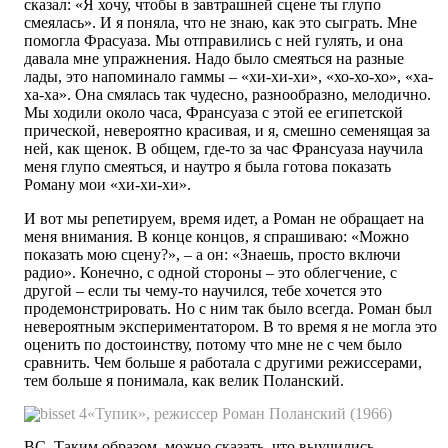
сказал: «Я хочу, чтобы в завтрашней сцене ты глупо
смеялась». И я поняла, что не знаю, как это сыграть. Мне
помогла Фрасуаза. Мы отправились с ней гулять, и она
давала мне упражнения. Надо было смеяться на разные
лады, это напоминало гаммы – «хи-хи-хи», «хо-хо-хо», «ха-
ха-ха». Она смялась так чудесно, разнообразно, мелодично.
Мы ходили около часа, Франсуаза с этой ее египетской
прической, невероятно красивая, и я, смешно семенящая за
ней, как щенок. В общем, где-то за час Франсуаза научила
меня глупо смеяться, и наутро я была готова показать
Роману мои «хи-хи-хи».
И вот мы репетируем, время идет, а Роман не обращает на
меня внимания. В конце концов, я спрашиваю: «Можно
показать мою сцену?», – а он: «Знаешь, просто включи
радио». Конечно, с одной стороны – это облегчение, с
другой – если ты чему-то научился, тебе хочется это
продемонстрировать. Но с ним так было всегда. Роман был
невероятным экспериментатором. В то время я не могла это
оценить по достоинству, потому что мне не с чем было
сравнить. Чем больше я работала с другими режиссерами,
тем больше я понимала, как велик Поланский.
«Тупик», режиссер Роман Поланский (1966)
ВС. Таким образом, можно сказать, что выучились