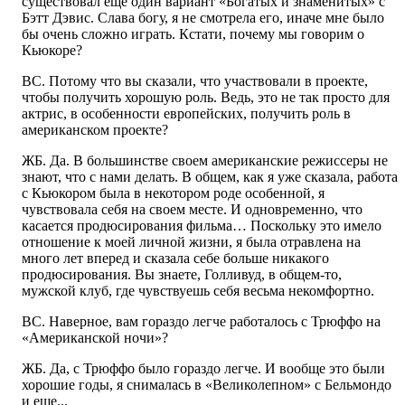
существовал еще один вариант «Богатых и знаменитых» с
Бэтт Дэвис. Слава богу, я не смотрела его, иначе мне было
бы очень сложно играть. Кстати, почему мы говорим о
Кьюкоре?
ВС. Потому что вы сказали, что участвовали в проекте,
чтобы получить хорошую роль. Ведь, это не так просто для
актрис, в особенности европейских, получить роль в
американском проекте?
ЖБ. Да. В большинстве своем американские режиссеры не
знают, что с нами делать. В общем, как я уже сказала, работа
с Кьюкором была в некотором роде особенной, я
чувствовала себя на своем месте. И одновременно, что
касается продюсирования фильма… Поскольку это имело
отношение к моей личной жизни, я была отравлена на
много лет вперед и сказала себе больше никакого
продюсирования. Вы знаете, Голливуд, в общем-то,
мужской клуб, где чувствуешь себя весьма некомфортно.
ВС. Наверное, вам гораздо легче работалось с Трюффо на
«Американской ночи»?
ЖБ. Да, с Трюффо было гораздо легче. И вообще это были
хорошие годы, я снималась в «Великолепном» с Бельмондо
и еще...