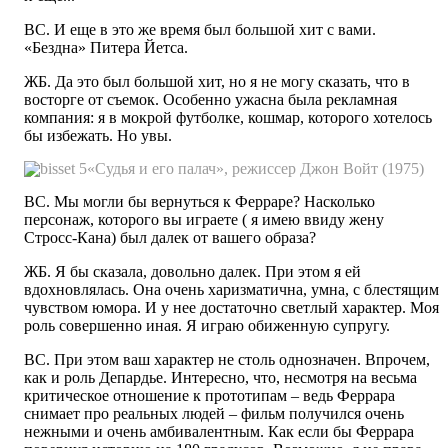
ВС. И еще в это же время был большой хит с вами.
«Бездна» Питера Йетса.
ЖБ. Да это был большой хит, но я не могу сказать, что в
восторге от съемок. Особенно ужасна была рекламная
компания: я в мокрой футболке, кошмар, которого хотелось
бы избежать. Но увы.
«Судья и его палач», режиссер Джон Войт (1975)
ВС. Мы могли бы вернуться к Ферраре? Насколько
персонаж, которого вы играете ( я имею ввиду жену
Стросс-Кана) был далек от вашего образа?
ЖБ. Я бы сказала, довольно далек. При этом я ей
вдохновлялась. Она очень харизматична, умна, с блестящим
чувством юмора. И у нее достаточно светлый характер. Моя
роль совершенно иная. Я играю обиженную супругу.
ВС. При этом ваш характер не столь однозначен. Впрочем,
как и роль Депардье. Интересно, что, несмотря на весьма
критическое отношение к прототипам – ведь Феррара
снимает про реальных людей – фильм получился очень
нежными и очень амбивалентным. Как если бы Феррара