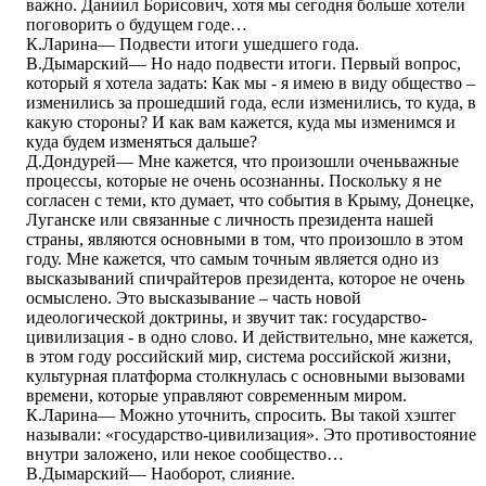
важно. Даниил Борисович, хотя мы сегодня больше хотели
поговорить о будущем годе…
К.Ларина― Подвести итоги ушедшего года.
В.Дымарский― Но надо подвести итоги. Первый вопрос,
который я хотела задать: Как мы - я имею в виду общество –
изменились за прошедший года, если изменились, то куда, в
какую стороны? И как вам кажется, куда мы изменимся и
куда будем изменяться дальше?
Д.Дондурей― Мне кажется, что произошли оченьважные
процессы, которые не очень осознанны. Поскольку я не
согласен с теми, кто думает, что события в Крыму, Донецке,
Луганске или связанные с личность президента нашей
страны, являются основными в том, что произошло в этом
году. Мне кажется, что самым точным является одно из
высказываний спичрайтеров президента, которое не очень
осмыслено. Это высказывание – часть новой
идеологической доктрины, и звучит так: государство-
цивилизация - в одно слово. И действительно, мне кажется,
в этом году российский мир, система российской жизни,
культурная платформа столкнулась с основными вызовами
времени, которые управляют современным миром.
К.Ларина― Можно уточнить, спросить. Вы такой хэштег
называли: «государство-цивилизация». Это противостояние
внутри заложено, или некое сообщество…
В.Дымарский― Наоборот, слияние.