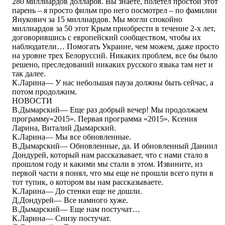
280 миллиардов долларов. Вы знаете, полетел простой этот
парень – я просто фильм про него посмотрел – по фамилии
Янукович за 15 миллиардов. Мы могли спокойно
миллиардов за 50 этот Крым приобрести в течение 2-х лет,
договорившись с европейский сообществом, чтобы их
наблюдатели… Помогать Украине, чем можем, даже просто
на уровне трех Белоруссий. Никаких проблем, все бы было
решено, преследований никаких русского языка там нет и
так далее.
К.Ларина― У нас небольшая пауза должны быть сейчас, а
потом продолжим.
НОВОСТИ
В.Дымарский― Еще раз добрый вечер! Мы продолжаем
программу«2015». Первая программа «2015». Ксения
Ларина, Виталий Дымарский.
К.Ларина― Мы все обновленные.
В.Дымарский― Обновленные, да. И обновленный Даниил
Дондурей, который нам рассказывает, что с нами стало в
прошлом году и какими мы стали в этом. Извините, из
первой части я понял, что мы еще не прошли всего пути в
тот тупик, о котором вы нам рассказываете.
К.Ларина― До стенки еще не дошли.
Д.Дондурей― Все намного хуже.
В.Дымарский― Еще нам постучат…
К.Ларина― Снизу постучат.