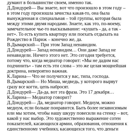
думают в большинстве своем, именно так.
Д.Дондурей― Вы знаете, вот что произошло в этом году –
в этом году произошла зачистка какая-то, она была
вынужденная и специальная – той группы, которая была
между этими двумя народами. Знаете, как это, по-моему,
замечательное чье-то высказывание: «кушать - да, а так -
нет». То есть купить квартиру или поехать отдыхать на
Рождество в Париж – конечно же, да.
В.Дымарский― При этом Запад ненавидим.
Д.Дондурей― Запад ненавидим… Они даже Запад не
ненавидели. Ничего этого нет. Это сегодня требуется,
потому что, когда медиатор говорит: «Мы не дадим нас
подчинить» - там есть эти слова – это же целая мощнейшая
доктрина, невероятно важная.
К.Ларина― Что не получится у вас, типа, господа.
В.Дымарский― Но Миша, медведь, у которого вырвут
сразу все когти, цепь набросят.
Д.Дондурей― Да-да, вот эта фраза. Это 17 декабря…
К.Ларина― Медиатор говорит?
Д.Дондурей― Да, медиатор говорит. Медиум, можно
медиум, если больше понравится. Быть более независимым
или мы хотим, чтобы нашу шкуру повесили на стенку – вот,
какой у нас выбор. Это художественно выражение сотен
показателей, касающихся армии, образования, отношения к
единственному учебнику, касающихся того, что деньги