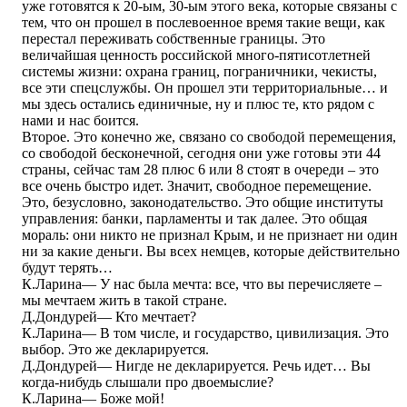
уже готовятся к 20-ым, 30-ым этого века, которые связаны с
тем, что он прошел в послевоенное время такие вещи, как
перестал переживать собственные границы. Это
величайшая ценность российской много-пятисотлетней
системы жизни: охрана границ, пограничники, чекисты,
все эти спецслужбы. Он прошел эти территориальные… и
мы здесь остались единичные, ну и плюс те, кто рядом с
нами и нас боится.
Второе. Это конечно же, связано со свободой перемещения,
со свободой бесконечной, сегодня они уже готовы эти 44
страны, сейчас там 28 плюс 6 или 8 стоят в очереди – это
все очень быстро идет. Значит, свободное перемещение.
Это, безусловно, законодательство. Это общие институты
управления: банки, парламенты и так далее. Это общая
мораль: они никто не признал Крым, и не признает ни один
ни за какие деньги. Вы всех немцев, которые действительно
будут терять…
К.Ларина― У нас была мечта: все, что вы перечисляете –
мы мечтаем жить в такой стране.
Д.Дондурей― Кто мечтает?
К.Ларина― В том числе, и государство, цивилизация. Это
выбор. Это же декларируется.
Д.Дондурей― Нигде не декларируется. Речь идет… Вы
когда-нибудь слышали про двоемыслие?
К.Ларина― Боже мой!