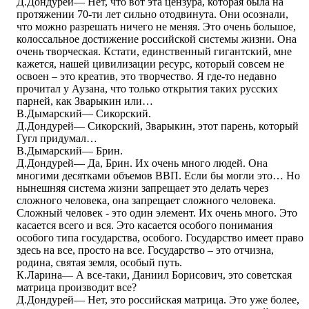
Д.Дондурей― Нет, что вот эта цензура, которая была на
протяжении 70-ти лет сильно отодвинута. Они осознали,
что можно разрешать ничего не меняя. Это очень большое,
колоссальное достижение российской системы жизни. Она
очень творческая. Кстати, единственный гигантский, мне
кажется, нашей цивилизации ресурс, который совсем не
освоен – это креатив, это творчество. Я где-то недавно
прочитал у Аузана, что только открытия таких русских
парней, как Зварыкин или…
В.Дымарский― Сикорский.
Д.Дондурей― Сикорский, Зварыкин, этот парень, который
Гугл придумал…
В.Дымарский― Брин.
Д.Дондурей― Да, Брин. Их очень много людей. Она
многими десятками объемов ВВП. Если бы могли это… Но
нынешняя система жизни запрещает это делать через
сложного человека, она запрещает сложного человека.
Сложный человек - это один элемент. Их очень много. Это
касается всего и вся. Это касается особого понимания
особого типа государства, особого. Государство имеет право
здесь на все, просто на все. Государство – это отчизна,
родина, святая земля, особый путь.
К.Ларина― А все-таки, Даниил Борисович, это советская
матрица производит все?
Д.Дондурей― Нет, это российская матрица. Это уже более,