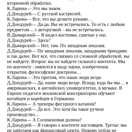
вторичной обработки.
К.Ларина― Это мы знаем.
Д.Дондурей― С русской кастрюлей.
К.Ларина― Все, что вы делаете руками…
Д.Дондурей― Да-да. Вы не встречались. То есть с любым
предметом… с авторучкой – вы не встречались.
В.Дымарский― Я видел костюмы, сшитые у нас.
Д.Дондурей― Здесь?
В.Дымарский― Нет, там. По западным лекалам.
Д.Дондурей― По западным лекалам, западными брендами
и так далее. Вот все, что связано со сложной обработкой, вы
не найдете. Второе: вы не найдете сильного контента. Мы
по контенту - имеются в виду науки, изобретения,
открытия, философские доктрины…
К.Ларина― Это притом, что наши люди везде.
Д.Дондурей― Да, наши люди везде. Всюду, куда бы мы… в
американских, в английских университетах, в музыке. В
Европе педагоги московской консерватории обучают
китайцев и корейцев в Германии.
К.Ларина― А тренеры фигурного катания?
Д.Дондурей― Да все. Это хотя бы такое ручное
производство…
К.Ларина― А Силиконовая долина?
Д.Дондурей― Я говорю о контенте настоящем. Третье: мы
не работаем как финансовый центр. Никому рубли не