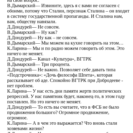
на свой вопрос.
В.Дымарский― Извините, здесь я с вами не согласен с
обоими, потому что Сталин, персонаж Сталина – он входит
в систему государственной пропаганды. И Сталина нам,
вам, обществу навязали.
Д.Дондурей― Не совсем.
В.Дымарский― Ну как?
Д.Дондурей― Ну как – не совсем.
В.Дымарский― Мы можем на кухне говорить на этом…
К.Ларина― Мы и по радио можем говорить об этом. Это
ничего не меняет.
Д.Дондурей― Канал «Культура», ВГТРК
В.Дымарский― Три процента.
Д.Дондурей― Не важно. Позволяет себе давать типа
«Подстрочника»: «Дочь философа Шпета», которая
рассказывает об аде. Спокойно ВГТРК при Добродееве -
нет проблем.
К.Ларина― У нас есть дни памяти жертв политических
репрессий. У нас памятник будет, наконец-то, в этом году
поставлен. Но это ничего не меняет.
Д.Дондурей― То есть вы считаете, что в ФСБ не было
продвижения большого? Огромное продвижение,
огромное.
К.Ларина― А в чем это выражается? Что вновь стали
хозяевами жизни?