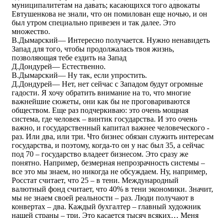
муниципалитетам на давать; касающихся того адвокаты
Евтушенкова не знали, что он помилован еще ночью, и он
был утром специально привезен и так далее. Это
множество.
В.Дымарский― Интересно получается. Нужно ненавидеть
Запад для того, чтобы продолжалась твоя жизнь,
позволяющая тебе ездить на Запад
Д.Дондурей― Естественно.
В.Дымарский― Ну так, если упростить.
Д.Дондурей― Нет, нет сейчас с Западом будут огромные
гадости. Я хочу обратить внимание на то, что многие
важнейшие сюжеты, они как бы не проговариваются
обществом. Еще раз подчеркиваю: это очень мощная
система, где человек – винтик государства. И это очень
важно, и государственный капитал важнее человеческого -
раз. Или два, или три. Что бизнес обязан служить интересам
государства, и поэтому, когда-то он у нас был 35, а сейчас
под 70 – государство владеет бизнесом. Это сразу же
понятно. Например, безмерная непрозрачность системы –
все это мы знаем, но никогда не обсуждаем. Ну, например,
Росстат считает, что 25 – в тени. Международный
валютный фонд считает, что 40% в тени экономики. Значит,
мы не знаем своей реальности – раз. Люди получают в
конвертах – два. Каждый бухгалтер – главный художник
нашей страны – три. Это касается тысяч всяких… Меня