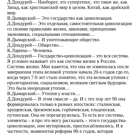
Д.Дондурей― Наоборот, это суперэтнос, это такое же, как
Запад, как христианский мир в целом, Китай, как арабский
мир.
В.Дымарский― Это государство как цивилизация.
Д.Дондурей― Это отдельная, самостоятельная цивилизация
со своими правилами жизни, законами, принципами
экономики, социальными отношениями…
В.Дымарский― И уничтожающие общество.
Д.Дондурей― Общество…
К.Ларина― Человека.
Д.Дондурей― Государство-цивилизация – это вся система.
Я условно называет это как система жизни в России.
Система жизни. Мне кажется, что она не изменилась после
завершения этапа великой утопии начала 20-х годов где-то,
когда через 7-9 лет стало понятно, что эта великая утопия с
пролетариатом, социализмом, великим светлым будущим.
Это была инородная утопия…
В.Дымарский― Утопия у власти…
Д.Дондурей― В этом смысле – да. И с тех пор лет 90 она
формировалась только в разных ипостасях: сталинская,
хрущевская, брежневская, горбачевская, ельцинская,
путинская. Она не перезагрузилась. То есть все системы,
элементы – я про это могу рассказать – этого государства-
цивилизации, они мутировали, приспосабливались. И в
частности, знаменитая реформа 90-х годов, которая