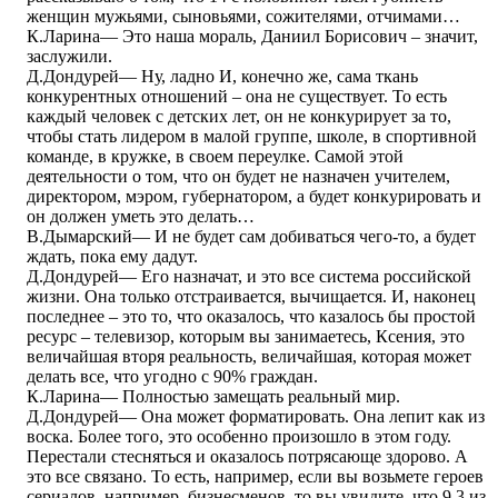
женщин мужьями, сыновьями, сожителями, отчимами…
К.Ларина― Это наша мораль, Даниил Борисович – значит,
заслужили.
Д.Дондурей― Ну, ладно И, конечно же, сама ткань
конкурентных отношений – она не существует. То есть
каждый человек с детских лет, он не конкурирует за то,
чтобы стать лидером в малой группе, школе, в спортивной
команде, в кружке, в своем переулке. Самой этой
деятельности о том, что он будет не назначен учителем,
директором, мэром, губернатором, а будет конкурировать и
он должен уметь это делать…
В.Дымарский― И не будет сам добиваться чего-то, а будет
ждать, пока ему дадут.
Д.Дондурей― Его назначат, и это все система российской
жизни. Она только отстраивается, вычищается. И, наконец
последнее – это то, что оказалось, что казалось бы простой
ресурс – телевизор, которым вы занимаетесь, Ксения, это
величайшая вторя реальность, величайшая, которая может
делать все, что угодно с 90% граждан.
К.Ларина― Полностью замещать реальный мир.
Д.Дондурей― Она может форматировать. Она лепит как из
воска. Более того, это особенно произошло в этом году.
Перестали стесняться и оказалось потрясающе здорово. А
это все связано. То есть, например, если вы возьмете героев
сериалов, например, бизнесменов, то вы увидите, что 9,3 из