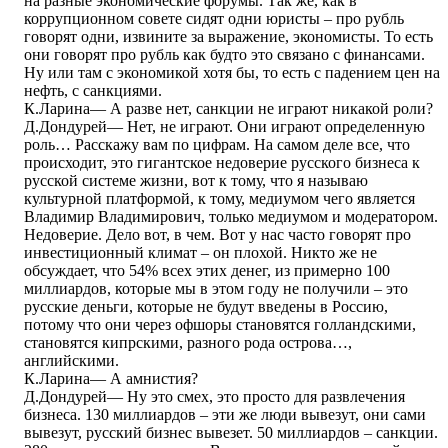
на разные экономические форумы. Так же, как в
коррупционном совете сидят одни юристы – про рубль
говорят одни, извините за выражение, экономисты. То есть
они говорят про рубль как будто это связано с финансами.
Ну или там с экономикой хотя бы, то есть с падением цен на
нефть, с санкциями.
К.Ларина― А разве нет, санкции не играют никакой роли?
Д.Дондурей― Нет, не играют. Они играют определенную
роль… Расскажу вам по цифрам. На самом деле все, что
происходит, это гигантское недоверие русского бизнеса к
русской системе жизни, вот к тому, что я называю
культурной платформой, к тому, медиумом чего является
Владимир Владимирович, только медиумом и модератором.
Недоверие. Дело вот, в чем. Вот у нас часто говорят про
инвестиционный климат – он плохой. Никто же не
обсуждает, что 54% всех этих денег, из примерно 100
миллиардов, которые мы в этом году не получили – это
русские деньги, которые не будут введены в Россию,
потому что они через офшоры становятся голландскими,
становятся кипрскими, разного рода острова…,
английскими.
К.Ларина― А амнистия?
Д.Дондурей― Ну это смех, это просто для развлечения
бизнеса. 130 миллиардов – эти же люди вывезут, они сами
вывезут, русский бизнес вывезет. 50 миллиардов – санкции.