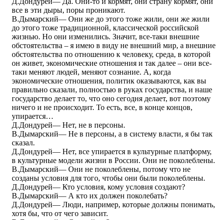
Д.Дондурей― Да. Они-то и кормят, они страну кормят, они
все в эти дыры, поры проникают.
В.Дымарский― Они же до этого тоже жили, они же жили
до этого тоже традиционной, классической российской
жизнью. Но они изменились. Значит, все-таки внешние
обстоятельства – я имею в виду не внешний мир, а внешние
обстоятельства по отношению к человеку, среда, в которой
он живет, экономические отношения и так далее – они все-
таки меняют людей, меняют сознание. А, когда
экономические отношения, политик оказываются, как вы
правильно сказали, полностью в руках государства, и наше
государство делает то, что оно сегодня делает, вот поэтому
ничего и не происходит. То есть, все, в конце концов,
упирается…
Д.Дондурей― Нет, не в персоны.
В.Дымарский― Не в персоны, а в систему власти, я бы так
сказал.
Д.Дондурей― Нет, все упирается в культурные платформу,
в культурные модели жизни в России. Они не поколеблены.
В.Дымарский― Они не поколеблены, потому что не
созданы условия для того, чтобы они были поколеблены.
Д.Дондурей― Кто условия, кому условия создают?
В.Дымарский― А кто их должен поколебать?
Д.Дондурей― Люди, например, которые должны понимать,
хотя бы, что от чего зависит.