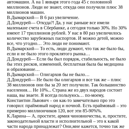
автомашин. А на 1 января этого года 45 с половиной
миллионов. Люди не знают, откуда они получили плюс 38
миллионов машин.
В.Дымарский― В 6 раз увеличение.
Д.Дондурей― Откуда?! Да, у нас раньше все имели
маленькие счета в Сбербанке, а сегодня только 30%. Но 30%
имеют 17 триллионов рублей. У нас в 80 раз увеличилось
количество зарубежных паспортов. И можно детей, можно
все, что угодно… Это люди не понимают.
В.Дымарский― То есть, люди думают, что так же было бы,
если и не было этого проклятого рынка…
Д.Дондурей― Если бы был порядок, стабильность, не было
бы этих рисков, изменений, бесплатная была бы медицина
и образование…
В.Дымарский― Олигархов бы не было…
Д.Дондурей― Не было бы олигархов и все так же – плюс
38 миллионов они бы за 20 лет получили. Так большинство
населения… Не 10%... Страна же из двух народов состоит
наша, вы знаете. Я всегда пользуюсь… по-моему,
Константин Львович – он как-то замечательно про это
говорил: праймовый народ и ночной. Есть праймовый – это
примерно миллиончиков 120, вот эти 85-90%%.
К.Ларина― А, простите, армия чиновничества, и, простите,
законодательной власти и исполнительной – это к какой
части народа принадлежат? Они,мне кажется, точно так же