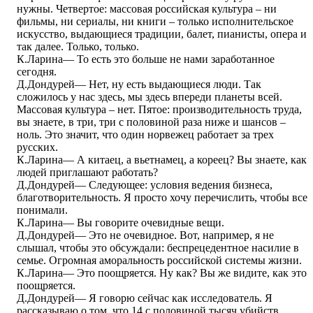
нужны. Четвертое: массовая российская культура – ни
фильмы, ни сериалы, ни книги – только исполнительское
искусство, выдающиеся традиции, балет, пианисты, опера и
так далее. Только, только.
К.Ларина― То есть это больше не нами заработанное
сегодня.
Д.Дондурей― Нет, ну есть выдающиеся люди. Так
сложилось у нас здесь, мы здесь впереди планеты всей.
Массовая культура – нет. Пятое: производительность труда,
вы знаете, в три, три с половиной раза ниже и шансов –
ноль. Это значит, что один норвежец работает за трех
русских.
К.Ларина― А китаец, а вьетнамец, а кореец? Вы знаете, как
людей приглашают работать?
Д.Дондурей― Следующее: условия ведения бизнеса,
благотворительность. Я просто хочу перечислить, чтобы все
понимали.
К.Ларина― Вы говорите очевидные вещи.
Д.Дондурей― Это не очевидное. Вот, например, я не
слышал, чтобы это обсуждали: беспрецедентное насилие в
семье. Огромная аморальность российской системы жизни.
К.Ларина― Это поощряется. Ну как? Вы же видите, как это
поощряется.
Д.Дондурей― Я говорю сейчас как исследователь. Я
рассказываю о том, что 14 с половиной тысяч убийств