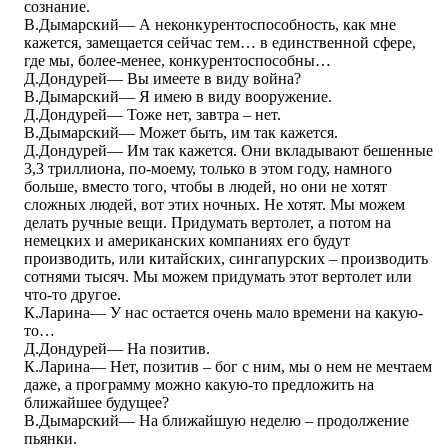
сознание.
В.Дымарский― А неконкурентоспособность, как мне
кажется, замещается сейчас тем… в единственной сфере,
где мы, более-менее, конкурентоспособны…
Д.Дондурей― Вы имеете в виду война?
В.Дымарский― Я имею в виду вооружение.
Д.Дондурей― Тоже нет, завтра – нет.
В.Дымарский― Может быть, им так кажется.
Д.Дондурей― Им так кажется. Они вкладывают бешенные
3,3 триллиона, по-моему, только в этом году, намного
больше, вместо того, чтобы в людей, но они не хотят
сложных людей, вот этих ночных. Не хотят. Мы можем
делать ручные вещи. Придумать вертолет, а потом на
немецких и американских компаниях его будут
производить, или китайских, сингапурских – производить
сотнями тысяч. Мы можем придумать этот вертолет или
что-то другое.
К.Ларина― У нас остается очень мало времени на какую-
то…
Д.Дондурей― На позитив.
К.Ларина― Нет, позитив – бог с ним, мы о нем не мечтаем
даже, а программу можно какую-то предложить на
ближайшее будущее?
В.Дымарский― На ближайшую неделю – продолжение
пьянки.