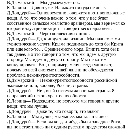
В.Дымарский― Мы думаем уже так.
К.Ларина― Давно уже. Навык-то никуда не делся.
Д.Дондурей― Одновременно говорятся противоположные
вещи. А то, что очень важно, о том, что у нас будет
собственное сельское хозяйство драйвером, мы вернемся ко
второй индустриализации – говорит весь парламент.
В.Дымарский― Через коллективизацию…
Д.Дондурей― Да, к индустриализации. Мы начнем сами
туристические услуги Крыма поднимать до хотя бы Крита
или еще кого-то… Средиземного моря, Египта хотя бы и
так далее. Но это говорит о том, что мы идем в другую
сторону. Мы идем в другую сторону. Мы не хотим
конкурировать. Вот, например, меня всегда удивляет,
почему во всей системе нашей жизни не обсуждается
проблема неконкурентоспособности.
В.Дымарский― Неконкурентоспособности российской
экономики или, вообще, России, страны.
Д.Дондурей― Нет, всей системы жизни как страны. 8
направлений неконкурентоспособности.
К.Ларина― Подождите, но вслух-то мы говорим другие
вещи: что мы лучше.
Д.Дондурей― Даже те, кто говорят, это знают.
К.Ларина― Мы лучше, мы умнее, мы талантливее.
Д.Дондурей― Если вы когда-нибудь были западнее Риги,
вы не встретились ни с одним русским предметом сложной