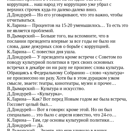
коррупция… наш народ эту коррупцию уже убрал с
верхних строчек куда-то далеко-далеко вниз.
Д.Дондурей― Но его уговаривают, что это важно, чтобы
отчитываться.
К.Ларина― Процентов на 15-20 уменьшилось… То есть это
не является проблемой.
В.Дымарский― Больше того, вы вспомните, что в
послании президента впервые за все годы не было ни
слова, даже дежурных слов о борьбе с коррупцией.
К.Ларина― С повестки дня ушла.
Д.Дондурей― У президента кроме встречи с Советом по
поводу культурной политики в трех своих основных
встречах в декабре он ни разу не произнес слова культура.
Обращаясь к Федеральному Собранию – слово «культура»
не произнесено ни разу. Хотя бы в этом дурацком узком
смысле, знаете: театры, кинотеатры, музеи и прочее…
В.Дымарский― Культура и искусство.
Д.Дондурей― «Культурка».
К.Ларина― Как? Вот перед Новым годом же была встреча,
Госсовет целый был…
Д.Дондурей― Вот я говорю: кроме этой. Но он был
специально… это было с апреля известно, что 24-го…
К.Ларина― Там, где основы культурной политики…
Д.Дондурей― Да.
В.Дымарский― Знаете, что еще удивило в ваших