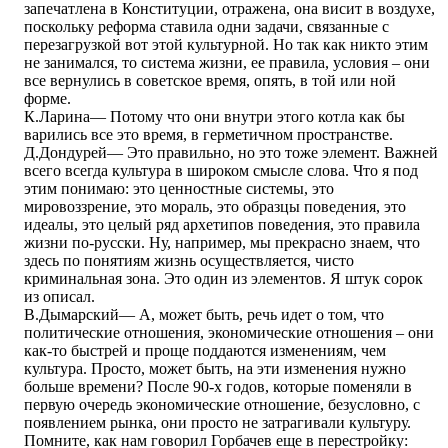
запечатлена в Конституции, отражена, она висит в воздухе,
поскольку реформа ставила одни задачи, связанные с
перезагрузкой вот этой культурной. Но так как никто этим
не занимался, то система жизни, ее правила, условия – они
все вернулись в советское время, опять, в той или ной
форме.
К.Ларина― Потому что они внутри этого котла как бы
варились все это время, в герметичном пространстве.
Д.Дондурей― Это правильно, но это тоже элемент. Важней
всего всегда культура в широком смысле слова. Что я под
этим понимаю: это ценностные системы, это
мировоззрение, это мораль, это образцы поведения, это
идеалы, это целый ряд архетипов поведения, это правила
жизни по-русски. Ну, например, мы прекрасно знаем, что
здесь по понятиям жизнь осуществляется, чисто
криминальная зона. Это один из элементов. Я штук сорок
из описал.
В.Дымарский― А, может быть, речь идет о том, что
политические отношения, экономические отношения – они
как-то быстрей и проще поддаются изменениям, чем
культура. Просто, может быть, на эти изменения нужно
больше времени? После 90-х годов, которые поменяли в
первую очередь экономические отношение, безусловно, с
появлением рынка, они просто не затрагивали культуру.
Помните, как нам говорил Горбачев еще в перестройку: