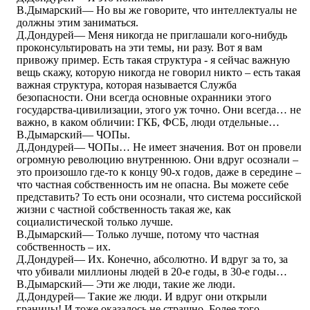
В.Дымарский― Но вы же говорите, что интеллектуалы не
должны этим заниматься.
Д.Дондурей― Меня никогда не приглашали кого-нибудь
проконсультировать на эти темы, ни разу. Вот я вам
привожу пример. Есть такая структура - я сейчас важную
вещь скажу, которую никогда не говорил никто – есть такая
важная структура, которая называется Служба
безопасности. Они всегда основные охранники этого
государства-цивилизации, этого уж точно. Они всегда… не
важно, в каком обличии: ГКБ, ФСБ, люди отдельные…
В.Дымарский― ЧОПы.
Д.Дондурей― ЧОПы… Не имеет значения. Вот он провели
огромную революцию внутреннюю. Они вдруг осознали –
это произошло где-то к концу 90-х годов, даже в середине –
что частная собственность им не опасна. Вы можете себе
представить? То есть они осознали, что система российской
жизни с частной собственность такая же, как
социалистической только лучше.
В.Дымарский― Только лучше, потому что частная
собственность – их.
Д.Дондурей― Их. Конечно, абсолютно. И вдруг за то, за
что убивали миллионы людей в 20-е годы, в 30-е годы…
В.Дымарский― Эти же люди, такие же люди.
Д.Дондурей― Такие же люди. И вдруг они открыли
границы! И тоже оказалось не страшно. Более того,