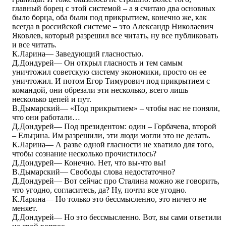
главный борец с этой системой – а я считаю два основных
было борца, оба были под прикрытием, конечно же, как
всегда в российской системе – это Александр Николаевич
Яковлев, который разрешил все читать, ну все публиковать
и все читать.
К.Ларина― Заведующий гласностью.
Д.Дондурей― Он открыл гласность и тем самым
уничтожил советскую систему экономики, просто он ее
уничтожил. И потом Егор Тимурович под прикрытием с
командой, они обрезали эти несколько, всего лишь
несколько цепей и пут.
В.Дымарский― «Под прикрытием» – чтобы нас не поняли,
что они работали…
Д.Дондурей― Под президентом: один – Горбачева, второй
– Ельцина. Им разрешили, эти люди могли это не делать.
К.Ларина― А разве одной гласности не хватило для того,
чтобы сознание несколько прочистилось?
Д.Дондурей― Конечно. Нет, что вы-что вы!
В.Дымарский― Свободы слова недостаточно?
Д.Дондурей― Вот сейчас про Сталина можно же говорить,
что угодно, согласитесь, да? Ну, почти все угодно.
К.Ларина― Но только это бессмысленно, это ничего не
меняет.
Д.Дондурей― Но это бессмысленно. Вот, вы сами ответили