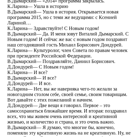
В.Дымарский― «2014» программа закрылась.
К.Ларина― Ушла в историю
В.Дымарский― Ушла в история. Открывается новая
программа 2015, но с теми же ведущими: с Ксенией
Лариной…
К.Ларина― Здравствуйте! С Новым годом!
В.Дымарский― Да. И меня зовут Виталий Дымарский. С
Новым годом! И сейчас же вас с новым годом поздравит
наш сегодняшний гость Михаил Борисович Дондурей.
К.Ларина― Культуролог, член Совета по правам человек
при президенте Российской Федерации.
В.Дымарский― Поздравляйте, Даниил Борисович.
Д.Дондурей― С Новым годом!
К.Ларина― И все?
В.Дымарский― И все?
Д.Дондурей― И все.
К.Ларина― Нет, вы же наверняка чего-то желали за
новогодним столом себе, своей семье, своим товарищам.
Вот давайте с этих пожеланий и начнем.
Д.Дондурей― Две вещи я говорил. Первое – это
самосохраниться ближайшее время. И вторая: поздравил
всех, что мы живем очень интересной и креативной
жизнью, и количество и страна, и это очень важно.
В.Дымарский― Я думаю, что многие бы, конечно,
поменяли эту креативную жизнь на не креативную. Ну, не