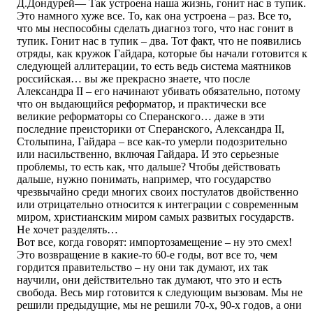
Д.Дондурей― Так устроена наша жизнь, гонит нас в тупик.
Это намного хуже все. То, как она устроена – раз. Все то,
что мы неспособны сделать диагноз того, что нас гонит в
тупик. Гонит нас в тупик – два. Тот факт, что не появились
отряды, как кружок Гайдара, которые бы начали готовится к
следующей аллитерации, то есть ведь система маятников
российская… вы же прекрасно знаете, что после
Александра II – его начинают убивать обязательно, потому
что он выдающийся реформатор, и практически все
великие реформаторы со Сперанского… даже в эти
последние преисторики от Сперанского, Александра II,
Столыпина, Гайдара – все как-то умерли подозрительно
или насильственно, включая Гайдара. И это серьезные
проблемы, то есть как, что дальше? Чтобы действовать
дальше, нужно понимать, например, что государство
чрезвычайно среди многих своих постулатов двойственно
или отрицательно относится к интеграции с современным
миром, христианским миром самых развитых государств.
Не хочет разделять…
Вот все, когда говорят: импортозамещение – ну это смех!
Это возвращение в какие-то 60-е годы, вот все то, чем
гордится правительство – ну они так думают, их так
научили, они действительно так думают, что это и есть
свобода. Весь мир готовится к следующим вызовам. Мы не
решили предыдущие, мы не решили 70-х, 90-х годов, а они