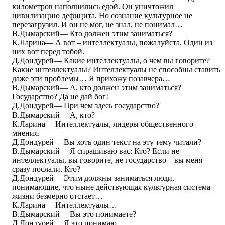
километров наполнились едой. Он уничтожил
цивилизацию дефицита. Но сознание культурное не
перезагрузил. И он не мог, не знал, не понимал…
В.Дымарский― Кто должен этим заниматься?
К.Ларина― А вот – интеллектуалы, пожалуйста. Один из
них вот перед тобой.
Д.Дондурей― Какие интеллектуалы, о чем вы говорите?
Какие интеллектуалы? Интеллектуалы не способны ставить
даже эти проблемы… Я прихожу позавчера…
В.Дымарский― А, кто должен этим заниматься?
Государство? Да не дай бог!
Д.Дондурей― При чем здесь государство?
В.Дымарский― А, кто?
К.Ларина― Интеллектуалы, лидеры общественного
мнения.
Д.Дондурей― Вы хоть один текст на эту тему читали?
В.Дымарский― Я спрашиваю вас: Кто? Если не
интеллектуалы, вы говорите, не государство – вы меня
сразу послали. Кто?
Д.Дондурей― Этим должны заниматься люди,
понимающие, что ныне действующая культурная система
жизни безмерно отстает…
К.Ларина― Интеллектуалы…
В.Дымарский― Вы это понимаете?
Д.Дондурей― Я это понимаю.