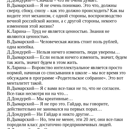
Д.Дондурей― Сначала – что не очень думает.
В.Дымарский― Я не очень понимаю. Это что, должны
сверху, сбоку, снизу – как это должно происходить? Как вы
видите этот механизм, с одной стороны, воспроизводство
вечной российской жизни, а с другой стороны, некоего
изменения этой жизни?
К.Ларина― Труд не является ценностью. Знания не
являются ценностью.
В.Дымарский― Человеческая жизнь стоит ноль рублей,
одна копейка.
Д.Дондурей― Нельзя ничего изменить, люди уверены…
В.Дымарский― Если нельзя ничего изменить, значит, будем
так жить, значит будем в этом жить.
К.Ларина― Воровство интеллектуальное является просто
нормой, начиная со списывания в школе – мы все время это
обсуждаем в программе «Родительское собрание». Это вот
менталитет такой.
В.Дымарский― Я с вами все-таки не то, что не согласен.
Все-таки несмотря ни на что…
Д.Дондурей― Мы креативные…
В.Дымарский― Я не про это. Гайдар, вы говорите,
действительно не занимался на первых порах…
Д.Дондурей― Ни Гайдар и никто другие…
В.Дымарский― Но, тем не менее, эти 20 лет, они все-таки
породили класс достаточно предприимчивых людей.