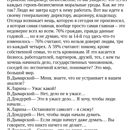
каждых героев-бизнесменов моральные уроды. Как же это
так? Люди же завтра идут к нему работать. Вот вы идете к
своему генеральному директору, акционеру, владельцу.
Отсюда возникает вещь, которую я сегодня не произносил,
а которая самая главная, вообще просто самая главная – это
недоверие всех ко всем. 76% граждан, правда данные
годовой…, но я не думаю, что за 14-й год здесь что-то
изменилось – 76% считают, что нельзя доверят людям, три
из каждый четырех. А 59% считают: никому, кроме
собственной семьи, то есть кровникам. И это касается
бизнеса, работодателей, партнеров, друзей, тех, с кем ты
хочешь начинать дело, государственных чиновников,
соседей по лестничной клетке, понимаете? Это мир,
большой мир.
В.Дымарский― Меня, знаете, что не устраивает в вашем
анализе?
К.Ларина― Ужас какой!
В.Дымарский― Нет, дело не в ужасе…
Д.Дондурей― Это в ужасе дело… Я хочу, чтобы люди
начали…
К.Ларина― Остановите самолет – я слежу!
Д.Дондурей― Нет, чтобы люди начали думать.
В.Дымарский― Если люди начнут даже думать… Вы
говорите, что никто ничего не делает…