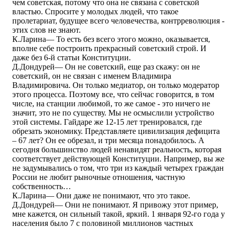
чем советская, потому что она не связана с советской
властью. Спросите у молодых людей, что такое
пролетариат, будущее всего человечества, контрреволюция -
этих слов не знают.
К.Ларина― То есть без всего этого можно, оказывается,
вполне себе построить прекрасный советский строй. И
даже без 6-й статьи Конституции.
Д.Дондурей― Он не советский, еще раз скажу: он не
советский, он не связан с именем Владимира
Владимировича. Он только медиатор, он только модератор
этого процесса. Поэтому все, что сейчас говорится, в том
числе, на станции любимой, то же самое - это ничего не
значит, это не по существу. Мы не осмыслили устройство
этой системы. Гайдаре же 12-15 лет тренировался, где
обрезать экономику. Представляете цивилизация дефицита
– 67 лет? Он ее обрезал, и три месяца понадобилось. А
сегодня большинство людей ненавидят реальность, которая
соответствует действующей Конституции. Например, вы же
не задумывались о том, что три из каждый четырех граждан
России не любит рыночные отношения, частную
собственность…
К.Ларина― Они даже не понимают, что это такое.
Д.Дондурей― Они не понимают. Я привожу этот пример,
мне кажется, он сильный такой, яркий. 1 января 92-го года у
населения было 7 с половиной миллионов частных