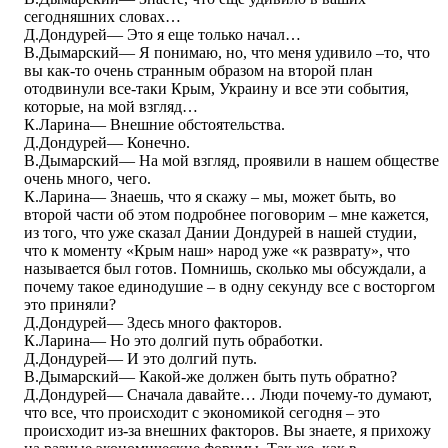
сегодняшних словах…
Д.Дондурей― Это я еще только начал…
В.Дымарский― Я понимаю, но, что меня удивило –то, что
вы как-то очень странным образом на второй план
отодвинули все-таки Крым, Украину и все эти события,
которые, на мой взгляд…
К.Ларина― Внешние обстоятельства.
Д.Дондурей― Конечно.
В.Дымарский― На мой взгляд, проявили в нашем обществе
очень много, чего.
К.Ларина― Знаешь, что я скажу – мы, может быть, во
второй части об этом подробнее поговорим – мне кажется,
из того, что уже сказал Дании Дондурей в нашей студии,
что к моменту «Крым наш» народ уже «к разврату», что
называется был готов. Помнишь, сколько мы обсуждали, а
почему такое единодушие – в одну секунду все с восторгом
это приняли?
Д.Дондурей― Здесь много факторов.
К.Ларина― Но это долгий путь обработки.
Д.Дондурей― И это долгий путь.
В.Дымарский― Какой-же должен быть путь обратно?
Д.Дондурей― Сначала давайте… Люди почему-то думают,
что все, что происходит с экономикой сегодня – это
происходит из-за внешних факторов. Вы знаете, я прихожу