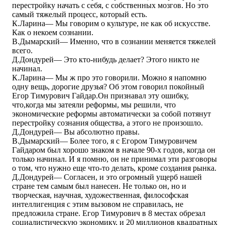
перестройку начать с себя, с собственных мозгов. Но это
самый тяжелый процесс, который есть.
К.Ларина― Мы говорим о культуре, не как об искусстве.
Как о некоем сознании.
В.Дымарский― Именно, что в сознании меняется тяжелей
всего.
Д.Дондурей― Это кто-нибудь делает? Этого никто не
начинал.
К.Ларина― Мы ж про это говорили. Можно я напомню
одну вещь, дорогие друзья? Об этом говорил покойный
Егор Тимурович Гайдар.Он признавал эту ошибку,
что,когда мы затеяли реформы, мы решили, что
экономические реформы автоматически за собой потянут
перестройку сознания общества, а этого не произошло.
Д.Дондурей― Вы абсолютно правы.
В.Дымарский― Более того, я с Егором Тимуровичем
Гайдаром был хорошо знаком в начале 90-х годов, когда он
только начинал. И я помню, он не принимал эти разговоры
о том, что нужно еще что-то делать, кроме создания рынка.
Д.Дондурей― Согласен, и это огромный ущерб нашей
стране тем самым был нанесен. Не только он, но и
творческая, научная, художественная, философская
интеллигенция с этим вызовом не справилась, не
предложила стране. Егор Тимурович в 8 местах обрезал
социалистическую экономику, и 20 миллионов квадратных