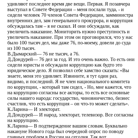
удивляют последнее время две вещи. Первая. Я позавчера
выступал в Совете Федерации – меня послали туда, - и
сидели человек 70 членов Совета Федерации, замминистра
внутренних дел, зам генерального прокурора, и коррупция
обсуждалась там – я не сказал. И они обсуждали, как
увеличить наказание. Мониторить нужно преступность и
увеличить наказание. При этом он проговорился, что у нас
было 100 тысяч дел, мы даже 76, по-моему, довели до суда
из 100 тысяч.
В.Дымарский― 76 не тысяч, а 76.
Д.Дондурей― 76 дел за год. И это очень важно. То есть они
сидели юристы и обсуждали коррупцию как будто это
юридическое дело. Я позволил себе хамство сказать: «Вы
знаете, меня это удивляет. Извините, я тут один раз,
видимо, и последний. Я не член национального комитета
по коррупции, - который там сидел, - Но, мне кажется, что
на коррупцию согласны все акторы, то есть все основные
силы нашего народа: государство, чиновничество, бизнес
счастлив, что есть коррупция – он что-то может сделать».
К.Ларина― И электорат.
Д.Дондурей― И народ, электорат, телевизор. Все согласны
на коррупцию.
К.Ларина― В подтверждение вашим словам. Буквально
накануне Нового года был очередной опрос по поводу
главных проблем в России на сегодня. Так вот,