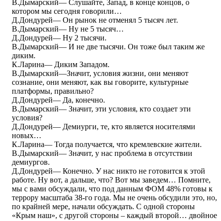
В.Дымарский― Слушайте, Запад, в конце концов, о
котором мы сегодня говорили…
Д.Дондурей― Он рынок не отменял 5 тысяч лет.
В.Дымарский― Ну не 5 тысяч…
Д.Дондурей― Ну 2 тысячи.
В.Дымарский― И не две тысячи. Он тоже был таким же
диким.
К.Ларина― Диким Западом.
В.Дымарский―Значит, условия жизни, они меняют
сознание, они меняют, как вы говорите, культурные
платформы, правильно?
Д.Дондурей― Да, конечно.
В.Дымарский― Значит, эти условия, кто создает эти
условия?
Д.Дондурей― Демиурги, те, кто является носителями
новых…
К.Ларина― Тогда получается, что кремлевские жители.
В.Дымарский― Значит, у нас проблема в отсутствии
демиургов.
Д.Дондурей― Конечно. У нас никто не готовится к этой
работе. Ну вот, а дальше, что? Вот мы заведем… Помните,
мы с вами обсуждали, что под данным ФОМ 48% готовы к
террору масштаба 38-го года. Мы не очень обсудили это, но,
по крайней мере, начали обсуждать. С одной стороны
«Крым наш», с другой стороны – каждый второй… двойное