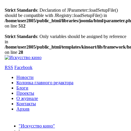
Strict Standards
: Declaration of JParameter::loadSetupFile()
should be compatible with JRegistry::loadSetupFile() in
/home/user2805/public_html/libraries/joomla/html/parameter.p
on line
512
Strict Standards
: Only variables should be assigned by reference
in
/home/user2805/public_html/templates/kinoart/lib/framework/h
on line
28
RSS
Facebook
Новости
Колонка главного редактора
Блоги
Проекты
О журнале
Контакты
Архив
"Искусство кино"