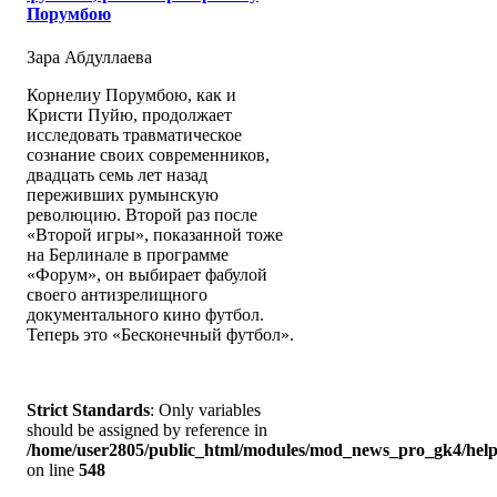
Порумбою
Зара Абдуллаева
Корнелиу Порумбою, как и
Кристи Пуйю, продолжает
исследовать травматическое
сознание своих современников,
двадцать семь лет назад
переживших румынскую
революцию. Второй раз после
«Второй игры», показанной тоже
на Берлинале в программе
«Форум», он выбирает фабулой
своего антизрелищного
документального кино футбол.
Теперь это «Бесконечный футбол».
Strict Standards
: Only variables
should be assigned by reference in
/home/user2805/public_html/modules/mod_news_pro_gk4/help
on line
548