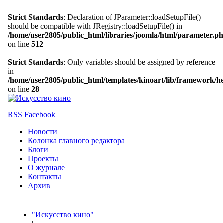
Strict Standards
: Declaration of JParameter::loadSetupFile()
should be compatible with JRegistry::loadSetupFile() in
/home/user2805/public_html/libraries/joomla/html/parameter.p
on line
512
Strict Standards
: Only variables should be assigned by reference
in
/home/user2805/public_html/templates/kinoart/lib/framework/h
on line
28
RSS
Facebook
Новости
Колонка главного редактора
Блоги
Проекты
О журнале
Контакты
Архив
"Искусство кино"