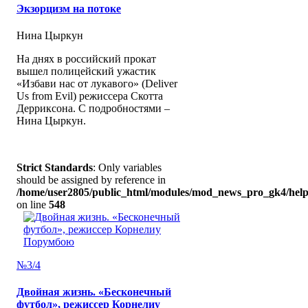
Экзорцизм на потоке
Нина Цыркун
На днях в российский прокат
вышел полицейский ужастик
«Избави нас от лукавого» (Deliver
Us from Evil) режиссера Скотта
Дерриксона. С подробностями –
Нина Цыркун.
Strict Standards
: Only variables
should be assigned by reference in
/home/user2805/public_html/modules/mod_news_pro_gk4/help
on line
548
№3/4
Двойная жизнь. «Бесконечный
футбол», режиссер Корнелиу