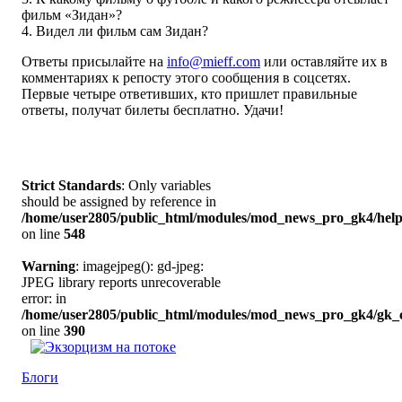
фильм «Зидан»?
4. Видел ли фильм сам Зидан?
Ответы присылайте на
info@mieff.com
или оставляйте их в
комментариях к репосту этого сообщения в соцсетях.
Первые четыре ответивших, кто пришлет правильные
ответы, получат билеты бесплатно. Удачи!
Strict Standards
: Only variables
should be assigned by reference in
/home/user2805/public_html/modules/mod_news_pro_gk4/help
on line
548
Warning
: imagejpeg(): gd-jpeg:
JPEG library reports unrecoverable
error: in
/home/user2805/public_html/modules/mod_news_pro_gk4/gk_c
on line
390
Блоги