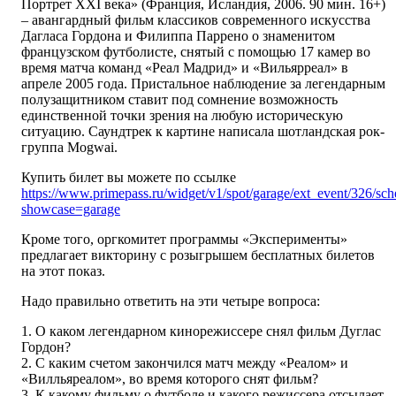
Портрет XXI века» (Франция, Исландия, 2006. 90 мин. 16+)
– авангардный фильм классиков современного искусства
Дагласа Гордона и Филиппа Паррено о знаменитом
французском футболисте, снятый с помощью 17 камер во
время матча команд «Реал Мадрид» и «Вильярреал» в
апреле 2005 года. Пристальное наблюдение за легендарным
полузащитником ставит под сомнение возможность
единственной точки зрения на любую историческую
ситуацию. Саундтрек к картине написала шотландская рок-
группа Mogwai.
Купить билет вы можете по ссылке
https://www.primepass.ru/widget/v1/spot/garage/ext_event/326/sch
showcase=garage
Кроме того, оргкомитет программы «Эксперименты»
предлагает викторину с розыгрышем бесплатных билетов
на этот показ.
Надо правильно ответить на эти четыре вопроса:
1. О каком легендарном кинорежиссере снял фильм Дуглас
Гордон?
2. С каким счетом закончился матч между «Реалом» и
«Вилльяреалом», во время которого снят фильм?
3. К какому фильму о футболе и какого режиссера отсылает