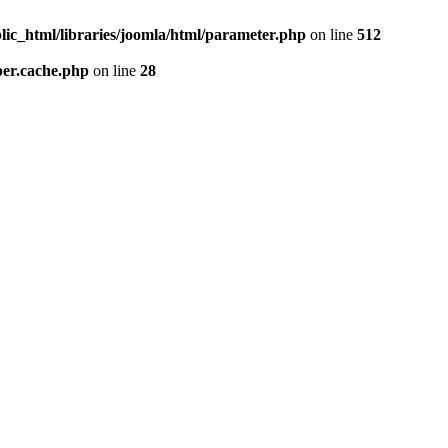
lic_html/libraries/joomla/html/parameter.php
on line
512
per.cache.php
on line
28