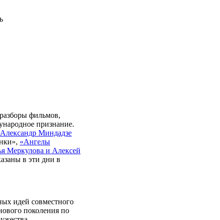
ь
разборы фильмов,
ународное признание.
Александр Миндадзе
нки»,
«Ангелы
ья Меркулова и Алексей
оказаны
в эти дни
в
ных идей совместного
нового поколения по
ружества.