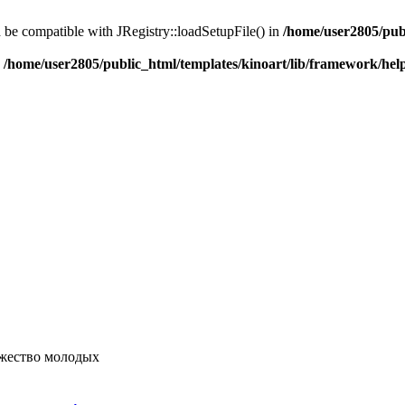
d be compatible with JRegistry::loadSetupFile() in
/home/user2805/pub
n
/home/user2805/public_html/templates/kinoart/lib/framework/hel
жество молодых