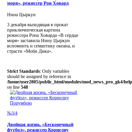
моря», режиссер Рон Ховард
Нина Цыркун
3 декабря выходящая в прокат
приключенческая картина
режиссера Рона Ховарда «В сердце
моря» заставила Нину Цыркун
вспомнить и семантику океана, и
страсти «Моби Дика».
Strict Standards
: Only variables
should be assigned by reference in
/home/user2805/public_html/modules/mod_news_pro_gk4/help
on line
548
№3/4
Двойная жизнь. «Бесконечный
футбол», режиссер Корнелиу