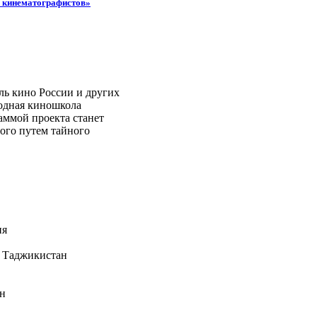
 кинематографистов»
ль кино России и других
родная киношкола
аммой проекта станет
ого путем тайного
ия
 Таджикистан
н