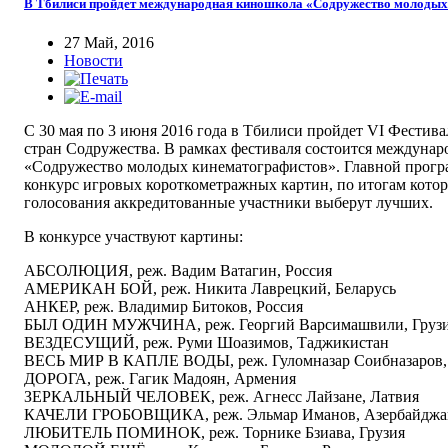
В Тбилиси пройдет международная киношкола «Содружество молодых
27 Май, 2016
Новости
С 30 мая по 3 июня 2016 года в Тбилиси пройдет VI Фестива
стран Содружества. В рамках фестиваля состоится междуна
«Содружество молодых кинематографистов». Главной прогр
конкурс игровых короткометражных картин, по итогам котор
голосования аккредитованные участники выберут лучших.
В конкурсе участвуют картины:
АБСОЛЮЦИЯ, реж. Вадим Ватагин, Россия
АМЕРИКАН БОЙ, реж. Никита Лаврецкий, Беларусь
АНКЕР, реж. Владимир Битоков, Россия
БЫЛ ОДИН МУЖЧИНА, реж. Георгий Варсимашвили, Груз
ВЕЗДЕСУЩИЙ, реж. Руми Шоазимов, Таджикистан
ВЕСЬ МИР В КАПЛЕ ВОДЫ, реж. Гуломназар Соибназаров,
ДОРОГА, реж. Гагик Мадоян, Армения
ЗЕРКАЛЬНЫЙ ЧЕЛОВЕК, реж. Агнесс Лайзане, Латвия
КАЧЕЛИ ГРОБОВЩИКА, реж. Эльмар Иманов, Азербайджа
ЛЮБИТЕЛЬ ПОМИНОК, реж. Торнике Бзиава, Грузия