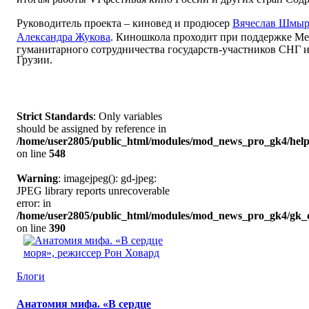
Руководитель проекта – киновед и продюсер
Вячеслав Шмыр
Александра Жукова
.
Киношкола проходит при поддержке Ме
гуманитарного сотрудничества государств-участников СНГ и
Грузии.
Strict Standards
: Only variables
should be assigned by reference in
/home/user2805/public_html/modules/mod_news_pro_gk4/help
on line
548
Warning
: imagejpeg(): gd-jpeg:
JPEG library reports unrecoverable
error: in
/home/user2805/public_html/modules/mod_news_pro_gk4/gk_c
on line
390
Блоги
Анатомия мифа. «В сердце