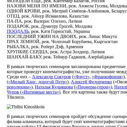
МОЛОДОЙ ЕЩЁ, реж. Кантемир Балагов, Россия
НАЗОВИ МЕНЯ ПО ИМЕНИ, реж. Анжела Гусева, Молдова
ОДНОЙ КРОВИ, реж. Митрий Семёнов-Алейников, Беларус
ОТЕЦ, реж. Айнур Исмаилова, Казахстан
ПА-ПА, реж. Валерис Олехно, Латвия
ПОДАРОК, реж. Думитру Гросей, Молдова
ПООДАЛЬ
, реж. Катя Горностай, Украина
ПОСЛЕДНИЙ УЖИН НА ДВОИХ, реж. Линас Микута
ПРАХ ЗЕМНОЙ, реж. Чолпонай Борубаева, Кыргызстан
РЫБАЛКА, реж. Роберт Дэф, Армения
ХРУПКИЕ СЕРДЦА, реж. Астра Золднер, Латвия
ШАНХАЙ-БАКУ, реж. Теймур Гаджиев, Азербайджан
В рамках творческих семинаров запланированы
предметные 
которые
проведут кинематографисты, уже получившие межд
Среди них –
Александр Сокуров
(
«Фауст»
,
«Франкофония»
),
(
«Милый Ханс, дорогой Петр»
),
Алексей Федорченко
(«Овся
революции»
),
Наталья Кудряшова
(
«Пионеры-герои»
),
Натал
Чупов
(
«Интимные места»
). Все эти картины также будут п
Тбилиси
.
В рамках творческих семинаров пройдет обсуждение сценар
фильма-альманаха, который будет снят кинематографистами 
итогам работы VI фестивая кино России и других стран Сод