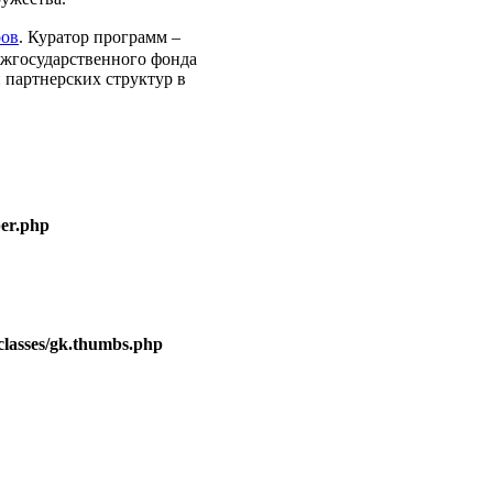
ов
. Куратор программ –
жгосударственного фонда
 партнерских структур в
er.php
lasses/gk.thumbs.php