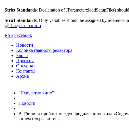
Strict Standards
: Declaration of JParameter::loadSetupFile() shoul
Strict Standards
: Only variables should be assigned by reference i
RSS
Facebook
Новости
Колонка главного редактора
Блоги
Проекты
О журнале
Контакты
Архив
"Искусство кино"
|
Новости
|
В Тбилиси пройдет международная киношкола «Содру
кинематографистов»