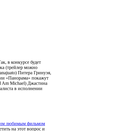
ак, в конкурсе будет
ика (трейлер можно
anajuato) Питера Гринуэя,
кции «Панорама» покажут
I Am Michael) Джастина
уалиста в исполнении
воим любимым фильмом
тить на этот вопрос и