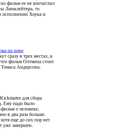
но фильм ее не впечатлил
ны Линклейтера, то
(в исполнении Хоука и
ова на пике
ут сразу в трех местах, в
 что фильм Олтмена стоит
 Томаса Андерсона.
ickstarter для сбора
a
. Ему надо было
фильм о человеке,
«
ано в два раза больше.
хотя еще до сих пор нет
кт уже завершен.