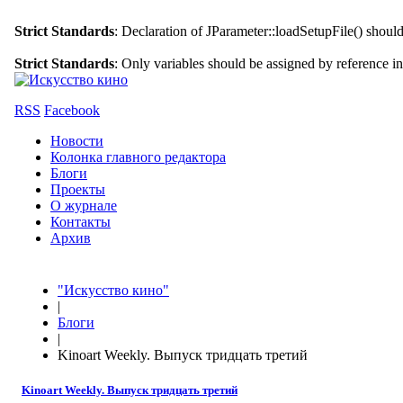
Strict Standards
: Declaration of JParameter::loadSetupFile() shoul
Strict Standards
: Only variables should be assigned by reference i
RSS
Facebook
Новости
Колонка главного редактора
Блоги
Проекты
О журнале
Контакты
Архив
"Искусство кино"
|
Блоги
|
Kinoart Weekly. Выпуск тридцать третий
Kinoart Weekly. Выпуск тридцать третий