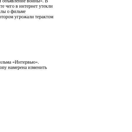
и объявление войны». В
ате чего в интернет утекли
алы о фильме
котором угрожали терактом
фильма «Интервью».
Sony намерена изменить