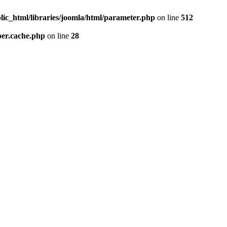
lic_html/libraries/joomla/html/parameter.php
on line
512
per.cache.php
on line
28