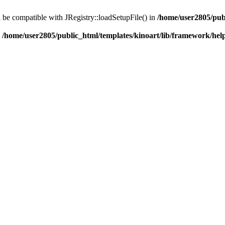
d be compatible with JRegistry::loadSetupFile() in
/home/user2805/pub
n
/home/user2805/public_html/templates/kinoart/lib/framework/hel