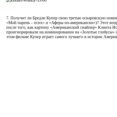
7. Получит ли Бредли Купер свою третью оскаровскую номин
«Мой парень – псих» и «Аферы по-американски»)? Этот воп
после того, как картину «Американский снайпер» Клинта И
проигнорировали на номинировании на «Золотые глобусы» н
этом фильме Купер играет самого лучшего в истории Америк