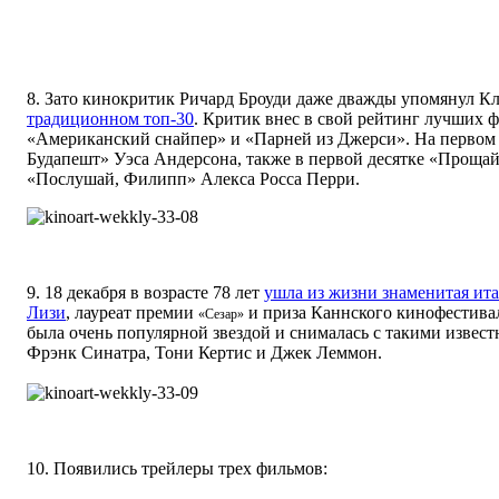
8. Зато кинокритик Ричард Броуди даже дважды упомянул Кл
традиционном топ-30
. Критик внес в свой рейтинг лучших ф
«Американский снайпер» и «Парней из Джерси». На первом 
Будапешт» Уэса Андерсона, также в первой десятке «Прощай
«Послушай, Филипп» Алекса Росса Перри.
9. 18 декабря в возрасте 78 лет
ушла из жизни знаменитая ита
Лизи
, лауреат премии
и приза Каннского кинофестивал
«
Сезар
»
была очень популярной звездой и снималась с такими извест
Фрэнк Синатра, Тони Кертис и Джек Леммон.
10. Появились трейлеры трех фильмов: