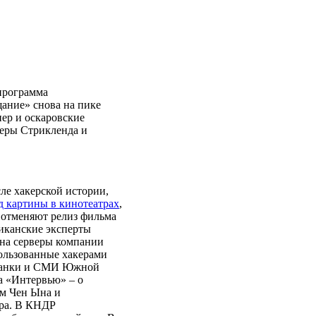
программа
ание» снова на пике
ер и оскаровские
леры Стрикленда и
ле хакерской истории,
д картины в кинотеатрах
,
о отменяют релиз фильма
риканские эксперты
 на серверы компании
пользованные хакерами
а банки и СМИ Южной
а «Интервью» – о
им Чен Ына и
ера. В КНДР