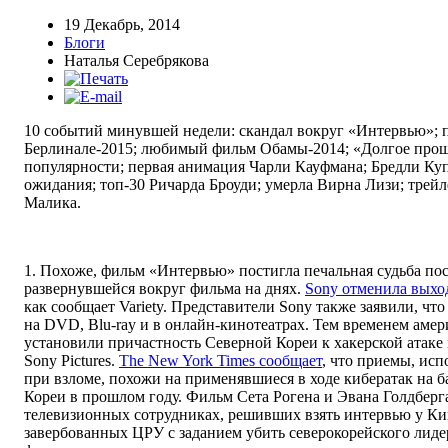
19 Декабрь, 2014
Блоги
Наталья Серебрякова
10 событий минувшей недели: скандал вокруг «Интервью»; 
Берлинале-2015; любимый фильм Обамы-2014; «Долгое прощ
популярности; первая анимация Чарли Кауфмана; Бредли Куп
ожидания; топ-30 Ричарда Броуди; умерла Вирна Лизи; трей
Малика.
1. Похоже, фильм «Интервью» постигла печальная судьба пос
развернувшейся вокруг фильма на днях.
Sony отменила выхо
как сообщает Variety. Представители Sony также заявили, чт
на DVD, Blu-ray и в онлайн-кинотеатрах. Тем временем аме
установили причастность Северной Кореи к хакерской атаке
Sony Pictures.
Тhe New York Times сообщает
, что приемы, ис
при взломе, похожи на применявшиеся в ходе кибератак н
Кореи в прошлом году. Фильм Сета Рогена и Эвана Голдберг
телевизионных сотрудниках, решивших взять интервью у К
завербованных ЦРУ с заданием убить северокорейского лид