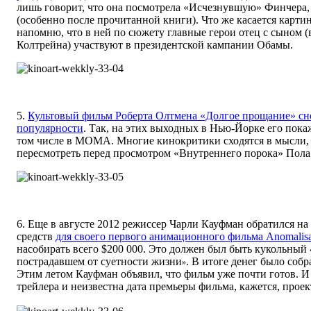
лишь говорит, что она посмотрела «Исчезнувшую» Финчера, 
(особенно после прочитанной книги). Что же касается карти
напомню, что в ней по сюжету главные герои отец с сыном 
Колтрейна) участвуют в президентской кампании Обамы.
5.
Культовый фильм Роберта Олтмена «Долгое прощание» сн
популярности
. Так, на этих выходных в Нью-Йорке его покаж
том числе в MOMA. Многие кинокритики сходятся в мысли,
пересмотреть перед просмотром «Внутреннего порока» Пола
6. Еще в августе 2012 режиссер Чарли Кауфман обратился на K
средств
для своего первого анимационного фильма Anomalis
насобирать всего $200 000. Это должен был быть кукольный
пострадавшем от суетности жизни
. В итоге денег было собр
»
Этим летом Кауфман объявил, что фильм уже почти готов. И 
трейлера и неизвестна дата премьеры фильма, кажется, прое