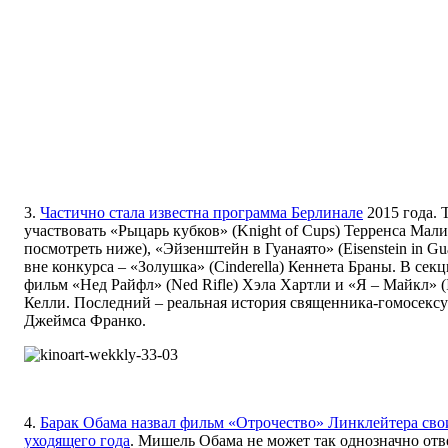
3.
Частично стала известна программа Берлинале
2015 года. Т
участвовать «Рыцарь кубков» (Knight of Cups) Терренса Мал
посмотреть ниже), «Эйзенштейн в Гуанаято» (Eisenstein in Gu
вне конкурса – «Золушка» (Cinderella) Кеннета Браны. В се
фильм «Нед Райфл» (Ned Rifle) Хэла Хартли и «Я – Майкл» (
Келли. Последний – реальная история священника-гомосекс
Джеймса Франко.
4.
Барак Обама назвал фильм «Отрочество» Линклейтера с
уходящего года
. Мишель Обама не может так однозначно отве