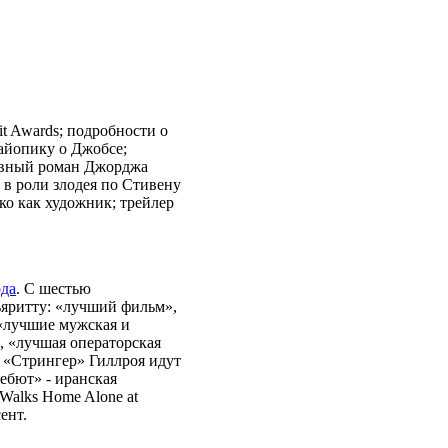
it Awards; подробности о
айопику о Джобсе;
лавный роман Джорджа
в роли злодея по Стивену
о как художник; трейлер
ода
. С шестью
яритту: «лучший фильм»,
 «лучшие мужская и
, «лучшая операторская
 «Стрингер» Гиллроя идут
ебют» - иранская
Walks Home Alone at
ент.