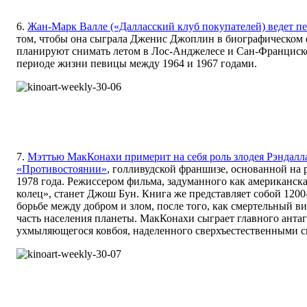
6.
Жан-Марк Валле («Далласский клуб покупателей) ведет п
том, чтобы она сыграла Дженис Джоплин в биографическом
планируют снимать летом в Лос-Анджелесе и Сан-Франциско
периоде жизни певицы между 1964 и 1967 годами.
7.
Мэттью МакКонахи примерит на себя роль злодея Рэндалла
«Противостоянии»
, голливудской франшизе, основанной на
1978 года. Режиссером фильма, задуманного как американск
колец», станет Джош Бун. Книга же представляет собой 120
борьбе между добром и злом, после того, как смертельный 
часть населения планеты. МакКонахи сыграет главного анта
ухмыляющегося ковбоя, наделенного сверхъестественными с