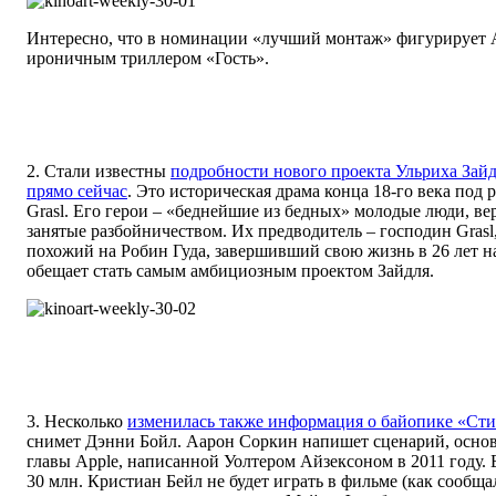
Интересно, что в номинации «лучший монтаж» фигурирует 
ироничным триллером «Гость».
2. Стали известны
подробности нового проекта Ульриха Зайд
прямо сейчас
. Это историческая драма конца 18-го века под 
Grasl. Его герои – «беднейшие из бедных» молодые люди, в
занятые разбойничеством. Их предводитель
–
господин Grasl
похожий на Робин Гуда, завершивший свою жизнь в 26 лет н
обещает стать самым амбициозным проектом Зайдля.
3. Несколько
изменилась также информация о байопике «Ст
снимет Дэнни Бойл. Аарон Соркин напишет сценарий, осно
главы Apple, написанной Уолтером Айзексоном в 2011 году. 
30 млн. Кристиан Бейл не будет играть в фильме (как сообщал