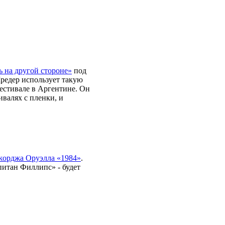
 на другой стороне»
под
редер использует такую
естивале в Аргентине. Он
ивалях с пленки, и
жорджа Оруэлла «1984»
.
питан Филлипс» - будет