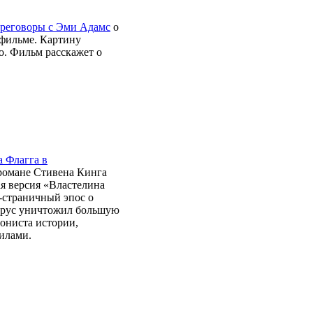
ереговоры с Эми Адамс
о
 фильме. Картину
. Фильм расскажет о
 Флагга в
 романе Стивена Кинга
ая версия «Властелина
0-страничный эпос о
вирус уничтожил большую
гониста истории,
илами.