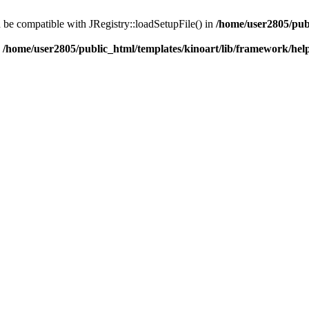
d be compatible with JRegistry::loadSetupFile() in
/home/user2805/pub
n
/home/user2805/public_html/templates/kinoart/lib/framework/hel