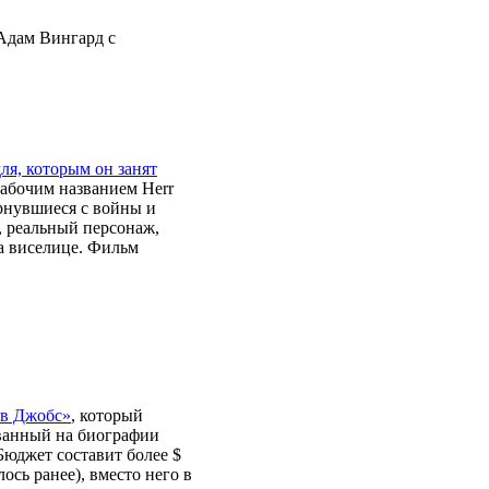
Адам Вингард с
ля, которым он занят
рабочим названием Herr
ернувшиеся с войны и
, реальный персонаж,
а виселице. Фильм
ив Джобс»
, который
ванный на биографии
Бюджет составит более $
ось ранее), вместо него в