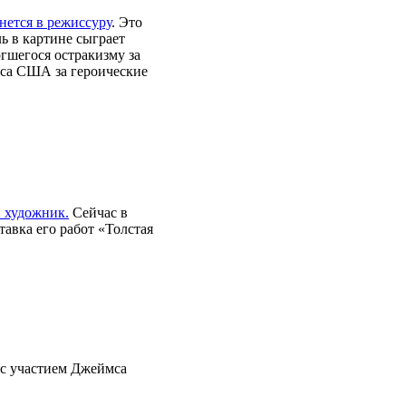
нется в режиссуру
. Это
ь в картине сыграет
гшегося остракизму за
сса США за героические
и художник.
Сейчас в
авка его работ «Толстая
 с участием Джеймса