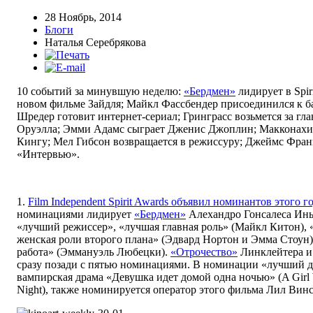
28 Ноябрь, 2014
Блоги
Наталья Серебрякова
10 событий за минувшую неделю:
«Бердмен»
лидирует в Spir
новом фильме Зайдля; Майкл Фассбендер присоединился к б
Шредер готовит интернет-сериал; Гринграсс возьмется за г
Оруэлла; Эмми Адамс сыграет Дженис Джоплин; Макконахи 
Кингу; Мел Гибсон возвращается в режиссуру; Джеймс Франк
«Интервью».
1.
Film Independent Spirit Awards объявил номинантов этого г
номинациями лидирует
«Бердмен»
Алехандро Гонсалеса Инь
«лучший режиссер», «лучшая главная роль» (Майкл Китон),
женская роли второго плана» (Эдвард Нортон и Эмма Стоун)
работа» (Эммануэль Любецки).
«Отрочество»
Линклейтера и
сразу позади с пятью номинациями. В номинации «лучший д
вампирская драма «Девушка идет домой одна ночью» (A Girl 
Night), также номинируется оператор этого фильма Лил Винс