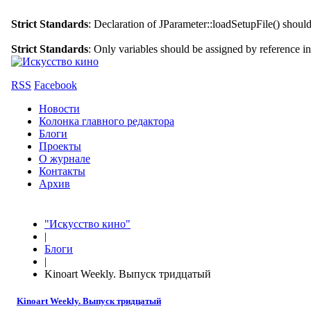
Strict Standards
: Declaration of JParameter::loadSetupFile() shoul
Strict Standards
: Only variables should be assigned by reference i
RSS
Facebook
Новости
Колонка главного редактора
Блоги
Проекты
О журнале
Контакты
Архив
"Искусство кино"
|
Блоги
|
Kinoart Weekly. Выпуск тридцатый
Kinoart Weekly. Выпуск тридцатый