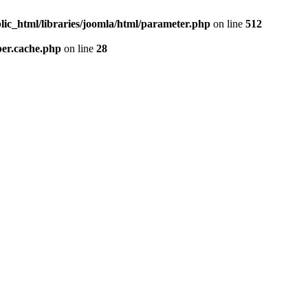
lic_html/libraries/joomla/html/parameter.php
on line
512
per.cache.php
on line
28