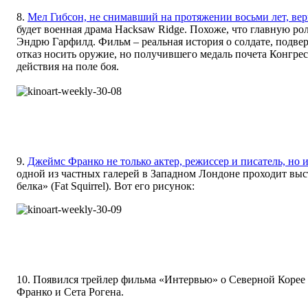
8.
Мел Гибсон, не снимавший на протяжении восьми лет, вер
будет военная драма Hacksaw Ridge. Похоже, что главную рол
Эндрю Гарфилд. Фильм – реальная история о солдате, подвер
отказ носить оружие, но получившего медаль почета Конгре
действия на поле боя.
9.
Джеймс Франко не только актер, режиссер и писатель, но 
одной из частных галерей в Западном Лондоне проходит выст
белка» (Fat Squirrel). Вот его рисунок:
10. Появился трейлер фильма «Интервью» о Северной Корее
Франко и Сета Рогена.