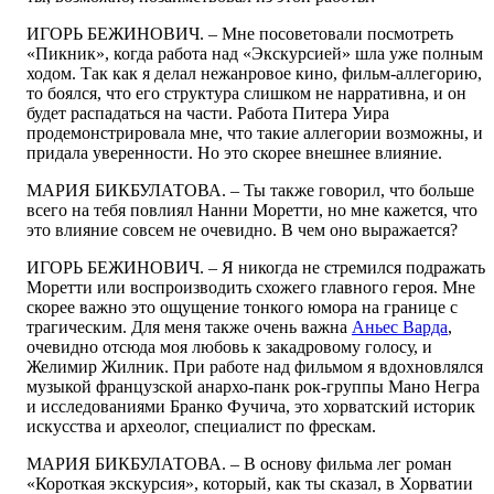
ИГОРЬ БЕЖИНОВИЧ. – Мне посоветовали посмотреть
«Пикник», когда работа над «Экскурсией» шла уже полным
ходом. Так как я делал нежанровое кино, фильм-аллегорию,
то боялся, что его структура слишком не нарративна, и он
будет распадаться на части. Работа Питера Уира
продемонстрировала мне, что такие аллегории возможны, и
придала уверенности. Но это скорее внешнее влияние.
МАРИЯ БИКБУЛАТОВА. – Ты также говорил, что больше
всего на тебя повлиял Нанни Моретти, но мне кажется, что
это влияние совсем не очевидно. В чем оно выражается?
ИГОРЬ БЕЖИНОВИЧ. – Я никогда не стремился подражать
Моретти или воспроизводить схожего главного героя. Мне
скорее важно это ощущение тонкого юмора на границе с
трагическим. Для меня также очень важна
Аньес Варда
,
очевидно отсюда моя любовь к закадровому голосу, и
Желимир Жилник. При работе над фильмом я вдохновлялся
музыкой французской анархо-панк рок-группы Мано Негра
и исследованиями Бранко Фучича, это хорватский историк
искусства и археолог, специалист по фрескам.
МАРИЯ БИКБУЛАТОВА. – В основу фильма лег роман
«Короткая экскурсия», который, как ты сказал, в Хорватии