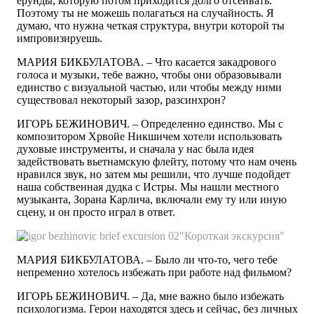
ерунды, которую потом приходится долго отсеивать.
Поэтому ты не можешь полагаться на случайность. Я
думаю, что нужна четкая структура, внутри которой ты
импровизируешь.
МАРИЯ БИКБУЛАТОВА. – Что касается закадрового
голоса и музыки, тебе важно, чтобы они образовывали
единство с визуальной частью, или чтобы между ними
существовал некоторый зазор, разсинхрон?
ИГОРЬ БЕЖИНОВИЧ. – Определенно единство. Мы с
композитором Хрвойе Никшичем хотели использовать
духовые инструменты, и сначала у нас была идея
задействовать вьетнамскую флейту, потому что нам очень
нравился звук, но затем мы решили, что лучше подойдет
наша собственная дудка с Истры. Мы нашли местного
музыканта, Зорана Карлича, включали ему ту или иную
сцену, и он просто играл в ответ.
"Короткая экскурсия"
МАРИЯ БИКБУЛАТОВА. – Было ли что-то, чего тебе
непременно хотелось избежать при работе над фильмом?
ИГОРЬ БЕЖИНОВИЧ. – Да, мне важно было избежать
психологизма. Герои находятся здесь и сейчас, без личных