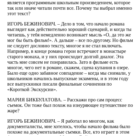
является программным школьным произведением, которое
так или иначе читали почти все. Почему ты выбрал именно
этот текст?
ИГОРЬ БЕЖИНОВИЧ. – Дело в том, что начало романа
выглядит как действительно хороший сценарий, и когда ты
читаешь, у тебя немедленно возникает мысль «О, да это же
мог бы быть фильм!». А дальше – все по-другому. Но фильм
не следует дословно тексту, многое я не стал включать.
Например, в конце романа герои встречают в монастыре
старого монаха, и у них происходит долгий диалог. Эта
часть мне совсем не понравилась. Зато в фильме есть
многое, чего нет в романе, скажем, сцена купания в озере.
Было еще одно забавное совпадение – когда мы снимали, у
школьников начались выпускные экзамены, и в этом году
все выпускники писали финальные сочинения по
«Короткой Экскурсии».
МАРИЯ БИКБУЛАТОВА. – Расскажи про сам процесс
съемок. Он тоже был похож на изнуряющее путешествие по
жаре?
ИГОРЬ БЕЖИНОВИЧ. – Я работал во многом, как
документалисты, мне хотелось, чтобы начало фильма было
похоже на документальные съемки. Все, кто играет в этом