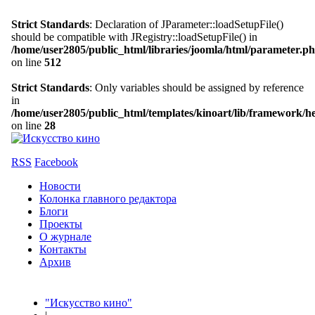
Strict Standards
: Declaration of JParameter::loadSetupFile()
should be compatible with JRegistry::loadSetupFile() in
/home/user2805/public_html/libraries/joomla/html/parameter.p
on line
512
Strict Standards
: Only variables should be assigned by reference
in
/home/user2805/public_html/templates/kinoart/lib/framework/h
on line
28
RSS
Facebook
Новости
Колонка главного редактора
Блоги
Проекты
О журнале
Контакты
Архив
"Искусство кино"