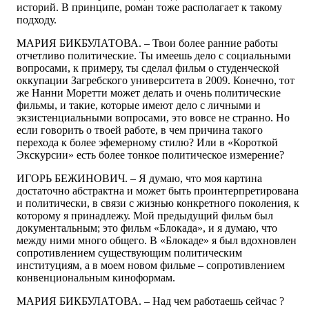
историй. В принципе, роман тоже располагает к такому
подходу.
МАРИЯ БИКБУЛАТОВА. – Твои более ранние работы
отчетливо политические. Ты имеешь дело с социальными
вопросами, к примеру, ты сделал фильм о студенческой
оккупации Загребского университета в 2009. Конечно, тот
же Нанни Моретти может делать и очень политические
фильмы, и такие, которые имеют дело с личными и
экзистенциальными вопросами, это вовсе не странно. Но
если говорить о твоей работе, в чем причина такого
перехода к более эфемерному стилю? Или в «Короткой
Экскурсии» есть более тонкое политическое измерение?
ИГОРЬ БЕЖИНОВИЧ. – Я думаю, что моя картина
достаточно абстрактна и может быть проинтерпретирована
и политически, в связи с жизнью конкретного поколения, к
которому я принадлежу. Мой предыдущий фильм был
документальным; это фильм «Блокада», и я думаю, что
между ними много общего. В «Блокаде» я был вдохновлен
сопротивлением существующим политическим
институциям, а в моем новом фильме – сопротивлением
конвенциональным киноформам.
МАРИЯ БИКБУЛАТОВА. – Над чем работаешь сейчас ?