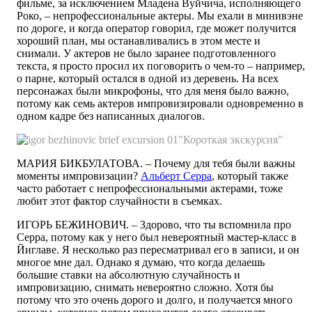
фильме, за исключением Младена Вуйчича, исполняющего
Роко, – непрофессиональные актеры. Мы ехали в минивэне
по дороге, и когда оператор говорил, где может получится
хороший план, мы останавливались в этом месте и
снимали. У актеров не было заранее подготовленного
текста, я просто просил их поговорить о чем-то – например,
о парне, который остался в одной из деревень. На всех
персонажах были микрофоны, что для меня было важно,
потому как семь актеров импровизировали одновременно в
одном кадре без написанных диалогов.
"Короткая экскурсия"
МАРИЯ БИКБУЛАТОВА. – Почему для тебя были важны
моменты импровизации?
Альберт Серра
, который также
часто работает с непрофессиональными актерами, тоже
любит этот фактор случайности в съемках.
ИГОРЬ БЕЖИНОВИЧ. – Здорово, что ты вспомнила про
Серра, потому как у него был невероятный мастер-класс в
Йиглаве. Я несколько раз пересматривал его в записи, и он
многое мне дал. Однако я думаю, что когда делаешь
большие ставки на абсолютную случайность и
импровизацию, снимать невероятно сложно. Хотя бы
потому что это очень дорого и долго, и получается много