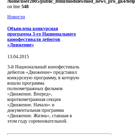
/home/user2805/public_html/modules/mod_news_pro_gk4/help
on line
548
Новости
Объявлена конкурсная
программа 3-го Национального
кинофестиваля дебютов
«Движение»
13.04.2015
3-й Национальный кинофестиваль
дебютов «Движение» представил
конкурсную программу, в которую
вошли программа
полнометражных фильмов
«Движение. Вперед»,
короткометражная секция
«Движение. Начало» и
документальная программа
«Движение. Жизнь», ставшая в
этом году соревновательной.