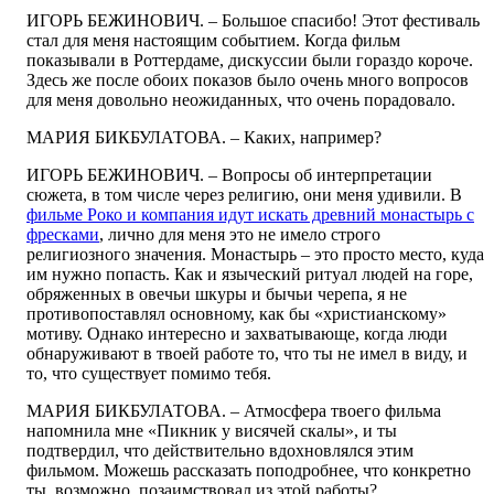
ИГОРЬ БЕЖИНОВИЧ. – Большое спасибо! Этот фестиваль
стал для меня настоящим событием. Когда фильм
показывали в Роттердаме, дискуссии были гораздо короче.
Здесь же после обоих показов было очень много вопросов
для меня довольно неожиданных, что очень порадовало.
МАРИЯ БИКБУЛАТОВА. – Каких, например?
ИГОРЬ БЕЖИНОВИЧ. – Вопросы об интерпретации
сюжета, в том числе через религию, они меня удивили. В
фильме Роко и компания идут искать древний монастырь с
фресками
, лично для меня это не имело строго
религиозного значения. Монастырь – это просто место, куда
им нужно попасть. Как и языческий ритуал людей на горе,
обряженных в овечьи шкуры и бычьи черепа, я не
противопоставлял основному, как бы «христианскому»
мотиву. Однако интересно и захватывающе, когда люди
обнаруживают в твоей работе то, что ты не имел в виду, и
то, что существует помимо тебя.
МАРИЯ БИКБУЛАТОВА. – Атмосфера твоего фильма
напомнила мне «Пикник у висячей скалы», и ты
подтвердил, что действительно вдохновлялся этим
фильмом. Можешь рассказать поподробнее, что конкретно
ты, возможно, позаимствовал из этой работы?