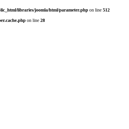
lic_html/libraries/joomla/html/parameter.php
on line
512
per.cache.php
on line
28