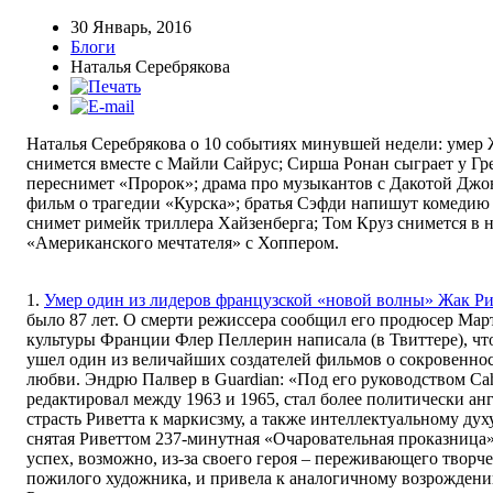
30 Январь, 2016
Блоги
Наталья Серебрякова
Наталья Серебрякова о 10 событиях минувшей недели: умер 
снимется вместе с Майли Сайрус; Сирша Ронан сыграет у Гр
переснимет «Пророк»; драма про музыкантов с Дакотой Джо
фильм о трагедии «Курска»; братья Сэфди напишут комедию
снимет римейк триллера Хайзенберга; Том Круз снимется в 
«Американского мечтателя» с Хоппером.
1.
Умер один из лидеров французской «новой волны» Жак Ри
было 87 лет. О смерти режиссера сообщил его продюсер Ма
культуры Франции Флер Пеллерин написала (в Твиттере), что
ушел один из величайших создателей фильмов о сокровенно
любви. Эндрю Палвер в Guardian: «Под его руководством Cah
редактировал между 1963 и 1965, стал более политически а
страсть Риветта к маркисзму, а также интеллектуальному дух
снятая Риветтом 237-минутная «Очаровательная проказниц
успех, возможно, из-за своего героя – переживающего творч
пожилого художника, и привела к аналогичному возрождени