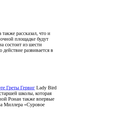
 а также рассказал, что и
мочной площадке будут
а состоит из шести
о действие развивается в
те Греты Гервиг
Lady Bird
 старшей школы, которая
ной Ронан также впервые
ура Миллера «Суровое