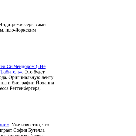
 Инди-режиссеры сами
ом, нью-йоркским
Джей Си Чендором («Не
Грабитель»
. Это будет
года. Оригинальную ленту
нца и биографии Йоханна
есса Реттенбергера,
мии»
. Уже известно, что
ыграет София Бутелла
упит продюсер Алекс