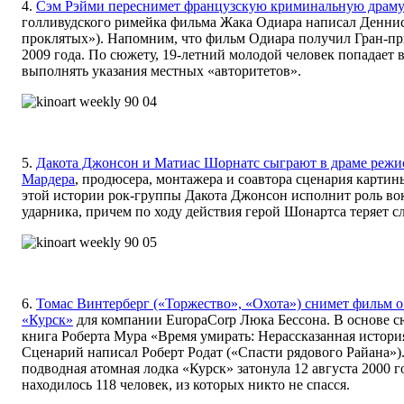
4.
Сэм Рэйми переснимет французскую криминальную драм
голливудского римейка фильма Жака Одиара написал Денни
проклятых»). Напомним, что фильм Одиара получил Гран-пр
2009 года. По сюжету, 19-летний молодой человек попадает 
выполнять указания местных «авторитетов».
5.
Дакота Джонсон и Матиас Шорнатс сыграют в драме режи
Мардера
, продюсера, монтажера и соавтора сценария картин
этой истории рок-группы Дакота Джонсон исполнит роль во
ударника, причем по ходу действия герой Шонартса теряет с
6.
Томас Винтерберг («Торжество», «Охота») снимет фильм 
«Курск»
для компании EuropaCorp Люка Бессона. В основе 
книга Роберта Мура «Время умирать: Нерассказанная истори
Сценарий написал Роберт Родат («Спасти рядового Райана»)
подводная атомная лодка «Курск» затонула 12 августа 2000 го
находилось 118 человек, из которых никто не спасся.