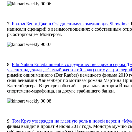
7.
Братья Бен и Джош Сэфди снимут комедию для Showtime
.
написали сценарий о взаимоотношениях с собственным отц
рыботорговцем Монгером.
8.
FilmNation Entertainment в сотрудничестве с режиссером 
угаснет надежда», «Самый жестокий год») снимут триллер «
римейк одноименного (Der Rauber) немецкого фильма 2010 
снял Беньямин Хайзенберг по мотивам романа Мартина При
Кастенбергера. В центре событий — реальная история Йохан
спортсмена-марафонца, на досуге грабившего банки.
9.
Том Круз утвержден на главную роль в новой версии «Му
фильм выйдет в прокат 9 июня 2017 года. Монстра-мумию с
(«Kingsman: Секретная служба»). Режиссером картины выст