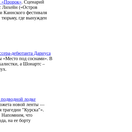
у «Пророк»
. Сценарий
с Лихейн («Остров
и Каннского фестиваля
в тюрьму, где вынужден
ссера-дебютанта Дариуса
ы «Место под соснами». В
калистки, а Шонартс –
лух.
о подводной лодке
сюжета новой ленты —
я трагедии "Курска"».
. Напомним, что
да, на ее борту