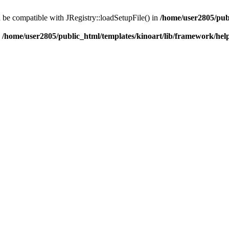
d be compatible with JRegistry::loadSetupFile() in
/home/user2805/pub
n
/home/user2805/public_html/templates/kinoart/lib/framework/hel