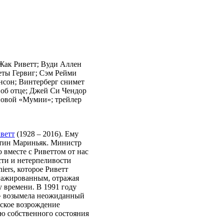
Жак Риветт; Вуди Аллен
еты Гервиг; Сэм Рейми
нсон; Винтерберг снимет
 об отце; Джей Си Чендор
новой «Мумии»; трейлер
ветт
(1928 – 2016). Ему
ртин Мариньяк. Министр
 вместе с Риветтом от нас
сти и нетерпеливости
iers, которое Риветт
нгажированным, отражая
у времени. В 1991 году
а» возымела неожиданный
еское возрождение
ю собственного состояния